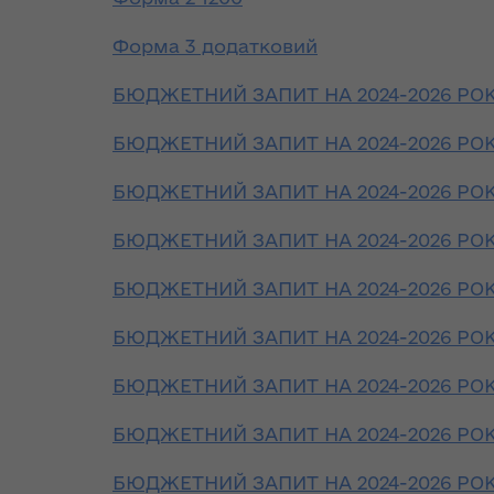
та постача
аукціонів
реалізації
Особливе
теплової ен
Стратегії розвитку
Форма 3 додатковий
партнерство
Волинської області
Іванна Климпуш-
України з НАТО
Розпорядж
Цинцадзе
БЮДЖЕТНИЙ ЗАПИТ НА 2024-2026 РОКИ
від 10 жовт
розповіла про
Хартія про
року № 653
важливість
БЮДЖЕТНИЙ ЗАПИТ НА 2024-2026 РОКИ 
особливе
переоформ
євроінтеграційного
партнерство між
ліцензії з
шляху України на
БЮДЖЕТНИЙ ЗАПИТ НА 2024-2026 РОКИ 
Україною та
виробництв
форумі YES
Організацією
транспорт
Ukraine
БЮДЖЕТНИЙ ЗАПИТ НА 2024-2026 РОКИ 
Північно-
та постача
Атлантичного
теплової ен
ЄС став
БЮДЖЕТНИЙ ЗАПИТ НА 2024-2026 РОКИ 
Договору (9 липня
найбільшим
1997 року,
Розпорядж
торговельним
БЮДЖЕТНИЙ ЗАПИТ НА 2024-2026 РОКИ 
Мадрид)
від 11 жовт
партнером
року № 671
України
БЮДЖЕТНИЙ ЗАПИТ НА 2024-2026 РОКИ 
Декларація про
відмову у 
доповнення Хартії
ліцензій з
БЮДЖЕТНИЙ ЗАПИТ НА 2024-2026 РОКИ 
Президент
про особливе
транспорт
України подав в
партнерство між
та постача
БЮДЖЕТНИЙ ЗАПИТ НА 2024-2026 РОКИ 
Парламент зміни