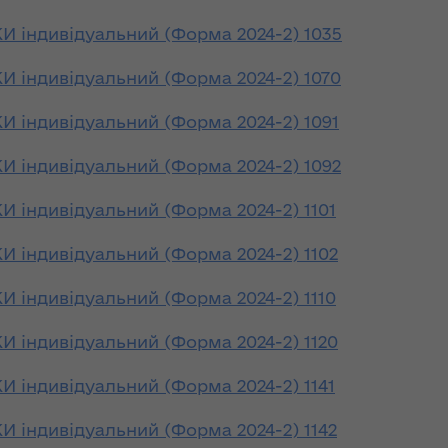
ергії"
інтерв’ю із
індивідуальний (Форма 2024-2) 1035
заступницею
ення
голови ОДА
індивідуальний (Форма 2024-2) 1070
ня 2018
Людмилою
 "Про
Тимощук для
індивідуальний (Форма 2024-2) 1091
у
«InsiderMedia».
ВІДЕО
індивідуальний (Форма 2024-2) 1092
ів на
Обмеження для
індивідуальний (Форма 2024-2) 1101
роки з
великовагового
транспорту в
індивідуальний (Форма 2024-2) 1102
озвитку
літній період:
 області
основна мета –
індивідуальний (Форма 2024-2) 1110
збереження
автошляхів Волині
ення
індивідуальний (Форма 2024-2) 1120
ня 2018
 "Про
Цьогоріч в області
індивідуальний (Форма 2024-2) 1141
мін до
році жнива
 про
розпочнуться
індивідуальний (Форма 2024-2) 1142