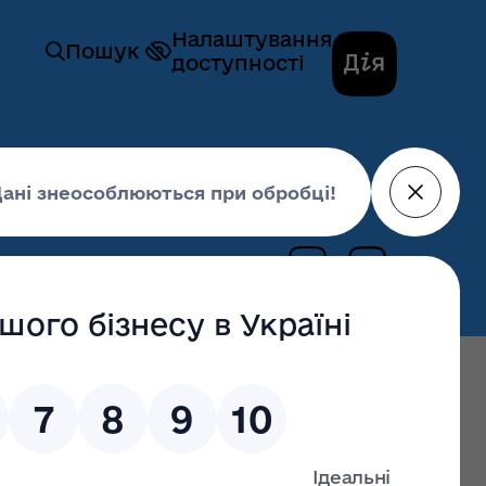
Налаштування
Пошук
доступності
 науки
Бюджетні запити
03 грудня 2021,
15:40
останні оновлення: 19 січня 2026