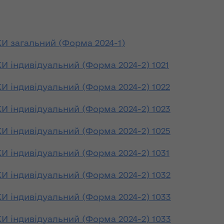
ння
Чуліпою для
ергії"
«InsiderMedia».
ВІДЕО
ення
 загальний (Форма 2024-1)
ня 2018
Інтерв’ю
 "Про
заступниці голови
індивідуальний (Форма 2024-2) 1021
лення
ОДА Вікторії
Левчук для ІА
індивідуальний (Форма 2024-2) 1022
а,
«Конкурент»
ування
індивідуальний (Форма 2024-2) 1023
ння
Вікторія Левчук
ергії"
про плани на
індивідуальний (Форма 2024-2) 1025
посаді заступниці
ення
голови ОДА в
індивідуальний (Форма 2024-2) 1031
ня 2018
ефірі телеканалу
 "Про
«Громадське
індивідуальний (Форма 2024-2) 1032
видачі
інтерактивне
телебачення»
індивідуальний (Форма 2024-2) 1033
ування
ння
індивідуальний (Форма 2024-2) 1033
НЕФОРМАТ: