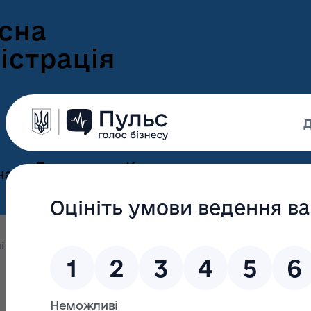
сна
істрація
Пресцентр
Корисна
нам
та новини
інформація
Оголошення
Інформація для
ення
ветеранів
Новини Волині
і підрозділи облдержадміністрації
Управління освіти і
ні
Інформація для
е-Ветеран
Фотогалерея
ВПО
Відеогалерея
Подати е-