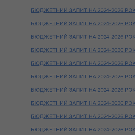
Організацією
теплової ен
до Конституції
північно-
БЮДЖЕТНИЙ ЗАПИТ НА 2024-2026 РОКИ 
щодо
атлантичного
Розпорядж
євроінтеграційного
договору та
БЮДЖЕТНИЙ ЗАПИТ НА 2024-2026 РОКИ 
від 18 жовт
курсу країни
Україною,
року № 683
підписаної 9
БЮДЖЕТНИЙ ЗАПИТ НА 2024-2026 РОКИ 
гуманітарн
Стефанішина:
липня 1997 року
допомогу"
Україна
БЮДЖЕТНИЙ ЗАПИТ НА 2024-2026 РОКИ 
забезпечила
Заява Комісії
План заход
виконання Угоди
БЮДЖЕТНИЙ ЗАПИТ НА 2024-2026 РОКИ 
Україна-НАТО
2018-2020 
на політичному та
реалізації
технічному рівнях
БЮДЖЕТНИЙ ЗАПИТ НА 2024-2026 РОКИ 
Спільна заява
Стратегії р
Комісії Україна-
Волинської
БЮДЖЕТНИЙ ЗАПИТ НА 2024-2026 РОКИ 
Могеріні: ЄС
НАТО на рівні глав
залишається на
держав та урядів,
Розпорядж
БЮДЖЕТНИЙ ЗАПИТ НА 2024-2026 РОКИ 
позиціях повної та
4 вересня 2014
від 29 жовт
безумовної
року
року № 713
БЮДЖЕТНИЙ ЗАПИТ НА 2024-2026 РОКИ 
підтримки
внесення з
суверенітету і
Спільна заява
Положення
БЮДЖЕТНИЙ ЗАПИТ НА 2024-2026 РОКИ 
територіальної