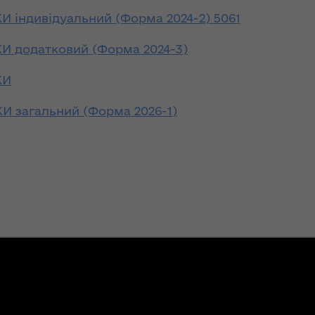
ьну
пізніше, однак
 єдиної
очікують хороший
індивідуальний (Форма 2024-2) 5061
збір урожаю
 додатковий (Форма 2024-3)
НЕФОРМАТ:
КИ
інтерв’ю із
головою ОДА
 загальний (Форма 2026-1)
ення
Юрієм
опада
Погуляйком для
№ 758
«InsiderMedia».
ВІДЕО
лення
Волинь готова до
ня
опалювального
сезону на 100% –
за
заступник
ної
начальника
управління
світи,
житлово-
кову"
комунального