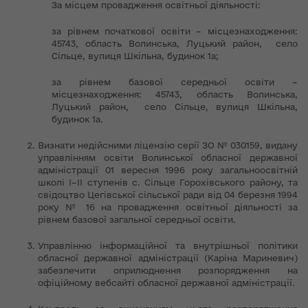
За місцем провадження освітньої діяльності:
за рівнем початкової освіти – місцезнаходження:
45743, область Волинська, Луцький район, село
Сільце, вулиця Шкільна, будинок 1а;
за рівнем базової середньої освіти –
місцезнаходження: 45743, область Волинська,
Луцький район, село Сільце, вулиця Шкільна,
будинок 1а.
Визнати недійсними ліцензію серії ЗО № 030159, видану
управлінням освіти Волинської обласної державної
адміністрації 01 вересня 1996 року загальноосвітній
школі І–ІІ ступенів с. Сільце Горохівського району, та
свідоцтво Цегівської сільської ради від 04 березня 1994
року № 16 на провадження освітньої діяльності за
рівнем базової загальної середньої освіти.
Управлінню інформаційної та внутрішньої політики
обласної державної адміністрації (Каріна Мариневич)
забезпечити оприлюднення розпорядження на
офіційному вебсайті обласної державної адміністрації.