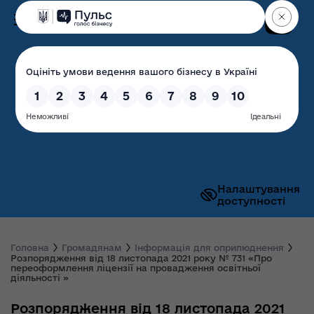
Пошук
Волинська обласна
державна адміністрація
Налаштування
доступності
Головна
Громадянам
Інформація для оприлюднення
Розпорядження від 18 листопада 2021 року № 731 «Про
переоформлення ліцензії на провадження освітньої
діяльності »
Розпорядження від 18 листопада 2021