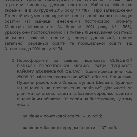
втратили чинність, деяких постанов Кабінету Міністрів
України», від 30 грудня 2015 року № 1187 «Про затвердження
Ліцензійних умов провадження освітньої діяльності закладів
освіти» (зі змінами, внесеними постановою Кабінету
Міністрів України від 24 березня 2021 року № 365),
ураховуючи протокол комісії з питань ліцензування освітньої
діяльності закладів освіти у сфері дошкільної, повної
загальної середньої освіти та позашкільної освіти від
01 листопада 2021 року № 74:
Переоформити за заявою ліцензіата СІЛЕЦЬКІЙ
ГІМНАЗІЇ ГОРОХІВСЬКОЇ МІСЬКОЇ РАДИ ЛУЦЬКОГО
РАЙОНУ ВОЛИНСЬКОЇ ОБЛАСТІ (ідентифікаційний код
25085182, місцезнаходження: 45743, область Волинська,
Луцький район, село Сільце, вулиця Шкільна, будинок
1а) ліцензію на провадження освітньої діяльності за
рівнями початкової освіти та базової середньої освіти з
ліцензійним обсягом 192 особи на безстрокову, у тому
числі:
за рівнем початкової освіти – 85 осіб;
за рівнем базової середньої освіти – 107 осіб.