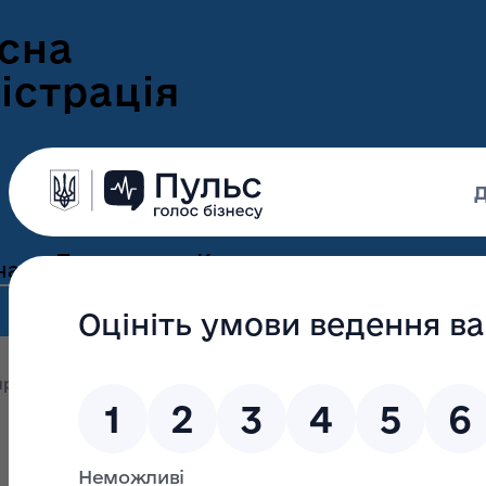
сна
істрація
Пресцентр
Корисна
нам
та новини
інформація
Оголошення
Інформація для
ення
ветеранів
Новини Волині
оприлюднення
Обгрунтування проведення відкритих тор
ні
Інформація для
е-Ветеран
Фотогалерея
ВПО
Відеогалерея
Подати е-