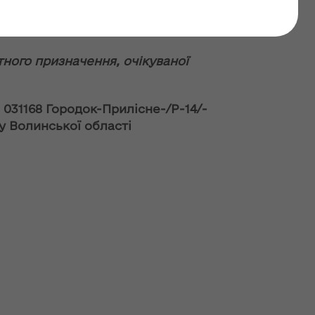
№ UA-2023-07-20-
тного призначення, очікуваної
031168 Городок-Прилісне-/Р-14/-
у Волинської області