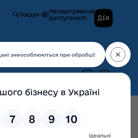
Налаштування
Пошук
доступності
гів закупівлі № UA-2023-07-20-000909-a
20 липня 2023,
14:16
останні оновлення: 02 липня 2026