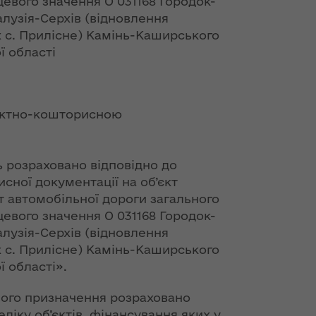
евого значення О 031168 Городок-
ї
ення
алузія-Серхів (відновлення
ня 2018
Новий
х с. Прилісне) Камінь-Каширського
них
 "Про
адміністративно-
ї області
у
територіальний
устрій Волині: які
функції мають
новостворені
ення
ння»
ектно-кошторисною
районні державні
сня
адміністрації
№ 608
ітарну
ь розраховано відповідно до
9 червня в області
сної документації на об’єкт
стартувала літня
 автомобільної дороги загального
оздоровча
ення
евого значення О 031168 Городок-
кампанія для дітей
ня 2018
алузія-Серхів (відновлення
 "Про
х с. Прилісне) Камінь-Каширського
лення
НЕФОРМАТ:
 області».
інтерв’ю із
а,
заступником
го призначення розраховано
ування
голови ОДА Ігорем
еліку об’єктів, фінансування яких у