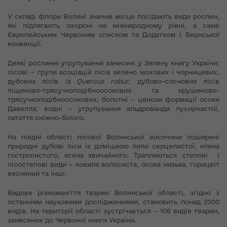
У складі флори Волині значне місце посідають види рослин,
які підлягають охороні на міжнародному рівні, а саме
Європейським Червоним списком та Додатком І Бернської
конвенції.
Деякі рослинні угрупування занесені у Зелену книгу України:
лісові – групи асоціацій лісів зелено мохових і чорницевих,
дубових лісів
із
Quercus
robur
, дубово-соснових лісів
ліщиново-трясучкоподібноосокових та крушиново-
трясучкоподібноосокових; болотні – ценози формації осоки
Давелла; водні – угрупування альдрованди пухирчастої,
латаття сніжно-білого.
На півдні області лісової Волинської височини поширені
природні дубові ліси із домішкою липи серцелистої, клена
гостролистого, ясена звичайного. Трапляються степові і
лісостепові види – ковила волосиста, осока низька, горицвіт
весняний та інші.
Видове різноманіття тварин Волинської області, згідно з
останніми науковими дослідженнями, становить понад 2000
видів. На території області зустрічається – 106 видів тварин,
занесених до Червоної книги України.