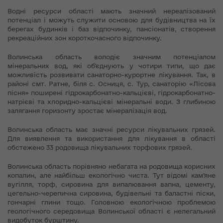
Водні ресурси області мають значний нереалізований
потенціал і можуть служити основою для будівництва на їх
берегах будинків і баз відпочинку, пансіонатів, створення
рекреаційних зон короткочасного відпочинку.
Волинська область володіє значним потенціалом
мінеральних вод, які об’єднують у чотири типи, що дає
можливість розвивати санаторно-курортне лікування. Так, в
районі смт. Ратне, біля с. Осниця, с. Тур, санаторію «Лісова
пісня» поширені гідрокарбонатно-кальцієві, гідрокарбонатно-
натрієві та хлоридно-кальцієві мінеральні води. З глибиною
залягання горизонту зростає мінералізація вод.
Волинська область має значні ресурси лікувальних грязей.
Для виявлення та використання для лікування в області
обстежено 33 родовища лікувальних торфових грязей.
Волинська область порівняно небагата на родовища корисних
копалин, але найбільш екологічно чиста. Тут відомі кам’яне
вугілля, торф, сировина для випалювання вапна, цементу,
цегельно-черепична сировина, будівельні та баластні піски,
гончарні глини тощо. Головною екологічною проблемою
геологічного середовища Волинської області є нелегальний
видобуток бурштину.