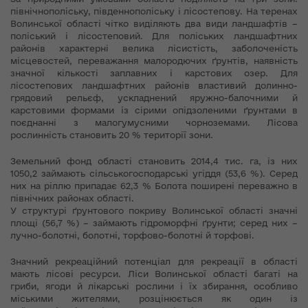
північнополіську, південнополіську і лісостепову. На теренах
Волинської області чітко виділяють два види ландшафтів –
поліський і лісостеповий. Для поліських ландшафтних
районів характерні велика лісистість, заболоченість
місцевостей, переважання малородючих ґрунтів, наявність
значної кількості заплавних і карстових озер. Для
лісостепових ландшафтних районів властивий долинно-
грядовий рельєф, ускладнений яружно-балочними й
карстовими формами із сірими опідзоленими ґрунтами в
поєднанні з малогумусними чорноземами. Лісова
рослинність становить 20 % території зони.
Земельний фонд області становить 2014,4 тис. га, із них
1050,2 займають сільськогосподарські угіддя (53,6 %). Серед
них на ріллю припадає 62,3 % Болота поширені переважно в
північних районах області.
У структурі ґрунтового покриву Волинської області значні
площі (56,7 %) – займають гідроморфні ґрунти; серед них –
лучно-болотні, болотні, торфово-болотні й торфові.
Значний рекреаційний потенціал для рекреації в області
мають лісові ресурси. Ліси Волинської області багаті на
гриби, ягоди й лікарські рослини і їх збирання, особливо
міськими жителями, розцінюється як один із