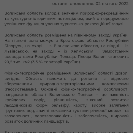
останні оновлення: 02 лютого 2022
Волинська область володіє значним природно-рекреаційним
та культурно-історичним потенціалом, який є передумовою
успішного функціонування туристсько-рекреаційної галузі.
Волинська область розміщена на північному заході України.
На півночі вона межує з Брестською областю Республіки
Білорусь, на сході – із Рівненською областю, на півдні – із
Львівською, на заході – із Хелмським і Замостським
воєводствами Республіки Польща. Площа Волині становить
20,2 тис. км2 (3,3 % території України).
Фізико-географічне розміщення Волинської області доволі
вигідне. Область належить до регіонів із відносно
збереженими природно-територіальними комплексами
(геосистемами). Основні фізико-географічні особливості
ландшафтів області Волинського Полісся – це наявність
крейдових порід, рівнинність, значний розвиток
льодовикових форм рельєфу, карсту, високе залягання
ґрунтових вод, значні показники густини річкової мережі та
заозереності, перезволоженість і заболоченість, широкий
розвиток долинних ландшафтів.
За природними умовами область поділяють на три зони: