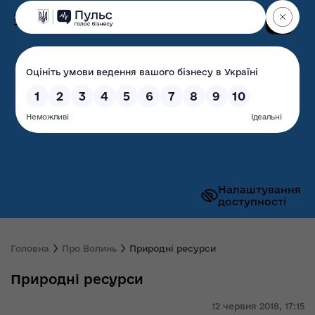
Пошук
Волинська обласна
державна адміністрація
Налаштування
доступності
Головна
Про Волинь
Природні ресурси
Природні ресурси
12 червня 2018,
17:15