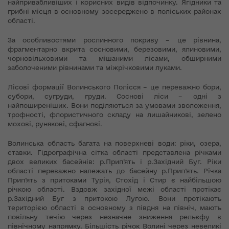
найпривабливіших і корисних видів відпочинку. Ягідники та
грибні місця в основному зосереджено в поліських районах
області.
За особливостями рослинного покриву – це рівнина,
фрагментарно вкрита сосновими, березовими, ялиновими,
чорновільховими та мішаними лісами, обширними
заболоченими рівнинами та міжрічковими луками.
Лісові формації Волинського Полісся – це переважно бори,
субори, сугруди, груди. Соснові ліси – одні з
найпоширеніших. Вони поділяються за умовами зволоження,
трофності, флористичного складу на лишайникові, зелено
мохові, рунякові, сфагнові.
Волинська область багата на поверхневі води: ріки, озера,
ставки. Гідрографічна сітка області представлена річками
двох великих басейнів: р.Прип’ять і р.Західний Буг. Ріки
області переважно належать до басейну р.Прип’ять. Річка
Прип’ять з притоками Турія, Стохід і Стир є найбільшою
річкою області. Вздовж західної межі області протікає
р.Західний Буг з притокою Лугою. Вони протікають
територією області в основному з півдня на північ, мають
повільну течію через незначне зниження рельєфу в
північному напрямку. Більшість річок Волині через невеликі