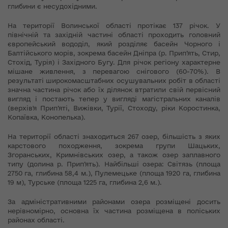
глибини є несудохідними.
На території Волинської області протікає 137 річок. У
північній та західній частині області проходить головний
європейський вододіл, який розділяє басейн Чорного і
Балтійського морів, зокрема басейн Дніпра (р. Прип’ять, Стир,
Стохід, Турія) і Західного Бугу. Для річок регіону характерне
мішане живлення, з перевагою снігового (60-70%). В
результаті широкомасштабних осушувальних робіт в області
значна частина річок або їх ділянок втратили свій первісний
вигляд і постають тепер у вигляді магістральних каналів
(верхів'я Прип’яті, Вижівки, Турії, Стоходу, ріки Коростинка,
Копаївка, Конопелька).
На території області знаходиться 267 озер, більшість з яких
карстового походження, зокрема групи Шацьких,
Згоранських, Кримнівських озер, а також озер заплавного
типу (долина р. Прип’ять). Найбільші озера: Світязь (площа
2750 га, глибина 58,4 м.), Пулемецьке (площа 1920 га, глибина
19 м), Турське (площа 1225 га, глибина 2,6 м.).
За адміністративними районами озера розміщені досить
нерівномірно, основна їх частина розміщена в поліських
районах області.