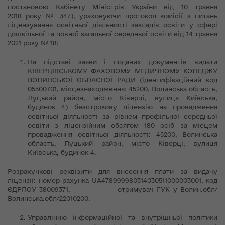
постановою Кабінету Міністрів України від 10 травня
2018 року № 347), ураховуючи протокол комісії з питань
ліцензування освітньої діяльності закладів освіти у сфері
дошкільної та повної загальної середньої освіти від 14 травня
2021 року № 18:
На підставі заяви і поданих документів видати
КІВЕРЦІВСЬКОМУ ФАХОВОМУ МЕДИЧНОМУ КОЛЕДЖУ
ВОЛИНСЬКОЇ ОБЛАСНОЇ РАДИ (ідентифікаційний код
05500701, місцезнаходження: 45200, Волинська область,
Луцький район, місто Ківерці, вулиця Київська,
будинок 4) безстрокову ліцензію на провадження
освітньої діяльності за рівнем профільної середньої
освіти з ліцензійним обсягом 180 осіб за місцем
провадження освітньої діяльності: 45200, Волинська
область, Луцький район, місто Ківерці, вулиця
Київська, будинок 4.
Розрахункові реквізити для внесення плати за видачу
ліцензії: номер рахунка UA478999980314030511000003001, код
ЄДРПОУ 38009371, отримувач ГУК у Волин.обл/
Волинська.обл/22010200.
Управлінню інформаційної та внутрішньої політики