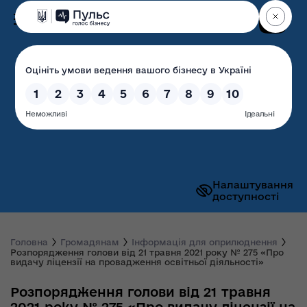
Пошук
Волинська обласна
державна адміністрація
Налаштування
доступності
Головна
Громадянам
Інформація для оприлюднення
Розпорядження голови від 21 травня 2021 року № 275 «Про
видачу ліцензії на провадження освітньої діяльності»
Розпорядження голови від 21 травня