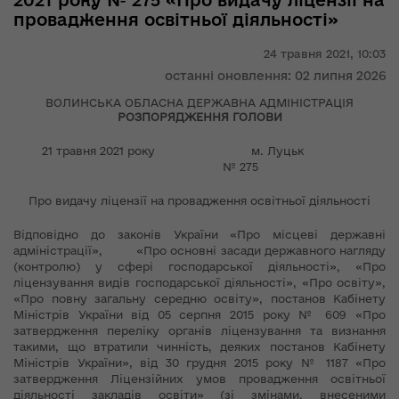
2021 року № 275 «Про видачу ліцензії на
провадження освітньої діяльності»
24 травня 2021,
10:03
останні оновлення: 02 липня 2026
ВОЛИНСЬКА ОБЛАСНА ДЕРЖАВНА АДМІНІСТРАЦІЯ
РОЗПОРЯДЖЕННЯ ГОЛОВИ
21 травня 2021 року м. Луцьк
№ 275
Про видачу ліцензії на провадження освітньої діяльності
Відповідно до законів України «Про місцеві державні
адміністрації», «Про основні засади державного нагляду
(контролю) у сфері господарської діяльності», «Про
ліцензування видів господарської діяльності», «Про освіту»,
«Про повну загальну середню освіту», постанов Кабінету
Міністрів України від 05 серпня 2015 року № 609 «Про
затвердження переліку органів ліцензування та визнання
такими, що втратили чинність, деяких постанов Кабінету
Міністрів України», від 30 грудня 2015 року № 1187 «Про
затвердження Ліцензійних умов провадження освітньої
діяльності закладів освіти» (зі змінами, внесеними