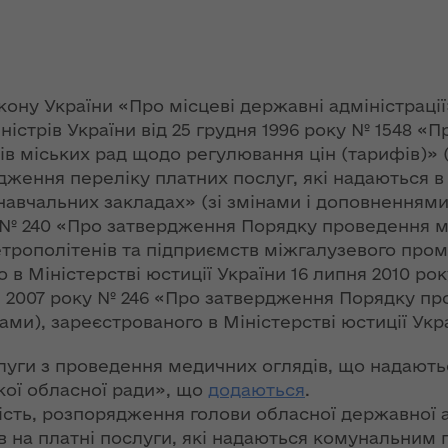
ї
ення
ня 2018
Новий
них
 "Про
адміністративно-
у
територіальний
устрій Волині: які
 Закону України «Про місцеві державні адміністраці
функції мають
ністрів України від 25 грудня 1996 року № 1548 
новостворені
в міських рад щодо регулювання цін (тарифів)» (з
ення
ння»
районні державні
сня
рдження переліку платних послуг, які надаються 
адміністрації
№ 608
авчальних закладах» (зі змінами і доповненнями)
ітарну
оку № 240 «Про затвердження Порядку проведення 
9 червня в області
етрополітенів та підприємств міжгалузевого про
стартувала літня
о в Міністерстві юстиції України 16 липня 2010 рок
оздоровча
ення
вня 2007 року № 246 «Про затвердження Порядку п
кампанія для дітей
ня 2018
ами), зареєстрованого в Міністерстві юстиції Укра
 "Про
лення
НЕФОРМАТ:
слуги з проведення медичних оглядів, що надаю
інтерв’ю із
кої обласної ради», що
додаються
.
а,
заступником
сть, розпорядження голови обласної державної ад
ування
голови ОДА Ігорем
 на платні послуги, які надаються комунальним