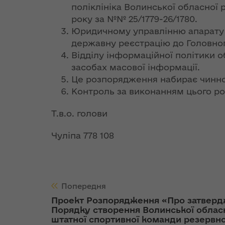
та постача
аукціонів
реалізації
поліклініка Волинської обласної 
Особливе
теплової ен
Стратегії розвитку
року за №№ 25/1779-26/1780.
партнерство
Волинської області
Іванна Климпуш-
Юридичному управлінню апарату о
України з НАТО
Розпорядж
Цинцадзе
державну реєстрацію до Головного
від 10 жовт
розповіла про
Відділу інформаційної політики 
Хартія про
року № 653
важливість
засобах масової інформації.
особливе
переоформ
євроінтеграційного
Це розпорядження набирає чиннос
партнерство між
ліцензії з
шляху України на
Контроль за виконанням цього р
Україною та
виробництв
форумі YES
Організацією
транспорт
Ukraine
Т.в.о. го
Північно-
та постача
Атлантичного
теплової ен
ЄС став
Чуліпа 778 108
Договору (9 липня
найбільшим
1997 року,
Розпорядж
торговельним
Мадрид)
від 11 жовт
партнером
року № 671
України
Декларація про
відмову у 
Попередня
доповнення Хартії
ліцензій з
Проект Розпорядження «Про затвер
Президент
про особливе
транспорт
Порядку створення Волинської облас
України подав в
партнерство між
та постача
штатної спортивної команди резервн
Парламент зміни