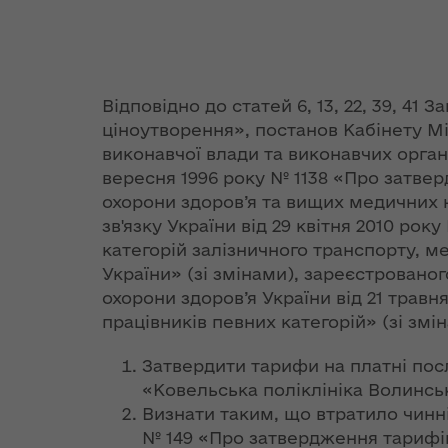
діяльність
екологічно
Оголошення про
Розпорядж
ЄС надасть
Територіальні
безпеки та
конкурс
від 30 серп
наступні 54 млн
Ірина Фріз: Не
Регіональні
громади
надзвичай
структурних
року № 579
євро на Фонд
існує баз НАТО, як
цільові
Волинської області
ситуацій
підрозділів
гуманітарн
енергоефективності,
і військ НАТО
програми
допомогу"
— Геннадій Зубко
Відповідно до статей 6, 13, 22, 39, 41
Державна
Консультативно-
ціноутворення», постанов Кабінету Мі
Стратегія
Президент
Звіти про
програма
дорадчі органи
розвитку
виконавчої влади та виконавчих органі
Розпорядж
Україна
підписав Указ
виконання
«єВідновле
Волинської
від 18 вере
вересня 1996 року № 1138 «Про затве
ратифікувала
«Про річні
регіональних
області на
2018 року 
Угоду про
охорони здоров’я та вищих медичних н
національні
цільових програм
період до 2027
"Про гуман
фінансування
програми під
зв'язку України від 29 квітня 2010 р
року
допомогу"
Дунайської
егідою Комісії
категорій залізничного транспорту, м
транснаціональної
Україна – НАТО»
України» (зі змінами), зареєстрованог
Грантові фонди
програми
Стратегія розвитку
Розпорядж
охорони здоров’я України від 21 тра
Волинської області
від 05 жовт
Корисні
працівників певних категорій» (зі змін
Бюджет
на період до 2027
року № 644
ЄБРР підтримує
посилання
року
переоформ
ініціативу України
Затвердити тарифи на платні по
ліцензії з
щодо переходу на
«Ковельська поліклініка Волинсь
Десять цікавих
виробництв
систему
План заходів на
Визнати таким, що втратило чинні
фактів про НАТО
транспорт
«зелених»
2021-2023 роки з
№ 149 «Про затвердження тарифів