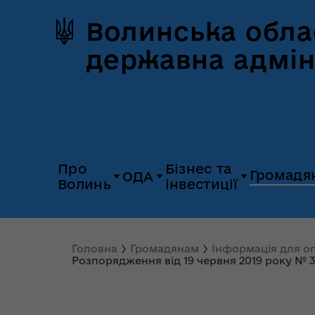
Волинська обла
державна адмін
Про
Бізнес та
Громадя
ОДА
Волинь
інвестиції
Герб та прапор
Дія.Бізнес
Керівництво
Розпорядж
Історія Волині
Платформа
Головна
Громадянам
Інформація для 
Органи влади
Відкриті да
Розпорядження від 19 червня 2019 року № 
«Пульс»
Природні ресурси
Діяльність
Доступ до
Апарат
UNITED 24
публічної
облдержадміністрації
Паспорт області