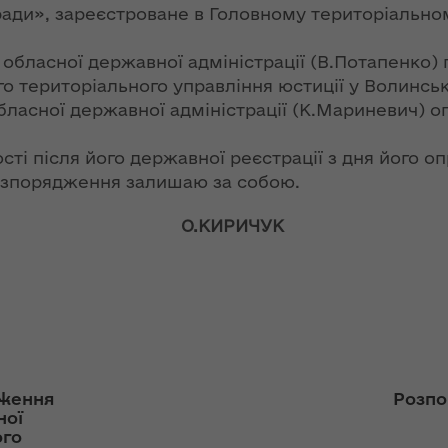
ння
Чуліпою для
ради», зареєстроване в Головному територіальном
ергії"
«InsiderMedia».
ВІДЕО
бласної державної адміністрації (В.Потапенко)
ення
 територіального управління юстиції у Волинські
ня 2018
Інтерв’ю
обласної державної адміністрації (К.Мариневич)
 "Про
заступниці голови
лення
ОДА Вікторії
ті після його державної реєстрації з дня його о
Левчук для ІА
озпорядження залишаю за собою.
а,
«Конкурент»
ування
лови
О.КИРИЧУК
ння
Вікторія Левчук
ергії"
про плани на
посаді заступниці
ення
голови ОДА в
ня 2018
ефірі телеканалу
 "Про
«Громадське
видачі
інтерактивне
телебачення»
дження
Розпо
ування
ної
ння
ого
НЕФОРМАТ: