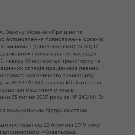
ї», Закону України «Про ціни та
«Про встановлення повноважень органів
і змінами і доповненнями) та від 17
в державних і комунальних закладах
, наказу Міністерства транспорту та
медичних оглядів працівників певних
мислового залізничного транспорту
у за № 537/17832, наказу Міністерства
роведення медичних оглядів
їни 23 липня 2007 року за № 846/14113:
ться комунальним підприємством
міністрації від 22 березня 2019 року
 підприємством «Ковельська