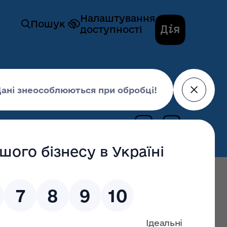
Налаштування
Пошук
доступності
оведення медичних оглядів»
03 липня 2019,
10:50
останні оновлення: 02 липня 2026