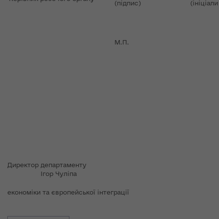
(підпис)
(ініціал
М.П.
Директор департаменту
Ігор Чуліпа
економіки та європейської інтеграції