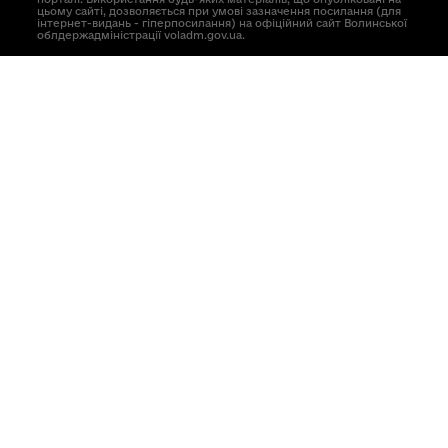
цьому сайті, дозволяється при умові зазначення посилання (для
інтернет-видань - гіперпосилання) на офіційний сайт Волинської
облдержадміністрації voladm.gov.ua.