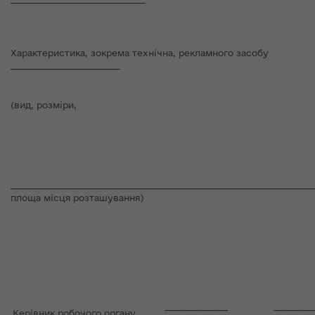
Характеристика, зокрема технічна, рекламного засобу
__________________________
(вид, розміри,
________________________________________________________________________
площа місця розташування)
_______________
_________
Керівник робочого органу