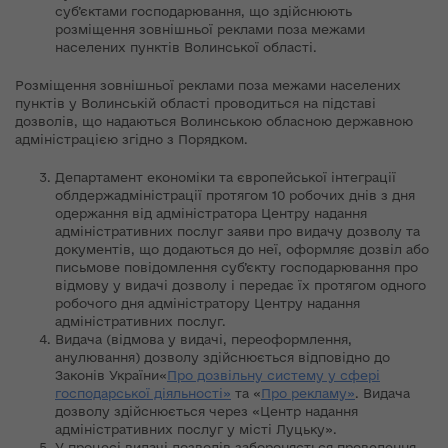
суб’єктами господарювання, що здійснюють
розміщення зовнішньої реклами поза межами
населених пунктів Волинської області.
Розміщення зовнішньої реклами поза межами населених
пунктів у Волинській області проводиться на підставі
дозволів, що надаються Волинською обласною державною
адміністрацією згідно з Порядком.
Департамент економіки та європейської інтеграції
облдержадміністрації протягом 10 робочих днів з дня
одержання від адміністратора Центру надання
адміністративних послуг заяви про видачу дозволу та
документів, що додаються до неї, оформляє дозвіл або
письмове повідомлення суб’єкту господарювання про
відмову у видачі дозволу і передає їх протягом одного
робочого дня адміністратору Центру надання
адміністративних послуг.
Видача (відмова у видачі, переоформлення,
анулювання) дозволу здійснюється відповідно до
Законів України«
Про дозвільну систему у сфері
господарської діяльності»
та «
Про рекламу»
. Видача
дозволу здійснюється через «Центр надання
адміністративних послуг у місті Луцьку».
У процесі видачі дозволів забороняється проведення