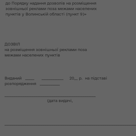
до Порядку надання дозволів на розміщення
зовнішньої реклами поза межами населених
пунктів у Волинській області (пункт 9)»
ДОЗВІЛ
на розміщення зовнішньої реклами поза
межами населених пунктів
Виданий _____ ____________ 20__ р. на підставі
розпорядження ___________
__________________________________________________
(дата видачі,
________________________________________________________________________