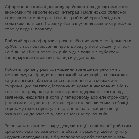
Оформлення видачі дозволу здійснюється департаментом
економіки та європейської інтеграції Волинської обласної
державної адміністрації (далі – робочий орган) згідно з
додатком до цього Порядку без залучення заявника у межах
строку видачі дозволу.
Робочий орган оформляє дозвіл або письмове повідомлення
суб’єкту господарювання про відмову у його видачі у строк
не більше ніж 10 робочих днів з дня подання суб'єктом
господарювання заяви про видачу дозволу.
Робочий орган у разі розміщення зовнішньої реклами у
межах смуги відведення автомобільних доріг, на пам’ятках
національного або місцевого значення та в межах зон
охорони цих пам’яток, історичних ареалів населених місць
не пізніше дня, наступного за днем одержання заяви від
заявника, надсилає її копії у паперовому або електронному
(шляхом сканування) вигляді органам, зазначеним в абзаці
першому цього пункту, та встановлює строк розгляду
зазначених документів, але не менше трьох днів.
За результатами розгляду документації, надісланої робочим
органом, органи, зазначені в абзаці першому цього пункту,
надають погодження, які у паперовому або електронному