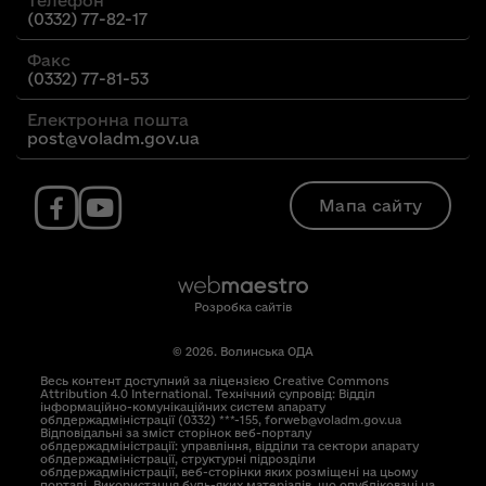
Телефон
(0332) 77-82-17
Факс
(0332) 77-81-53
Електронна пошта
post@voladm.gov.ua
Мапа сайту
Розробка сайтів
© 2026. Волинська ОДА
Весь контент доступний за ліцензією Creative Commons
Attribution 4.0 International. Технічний супровід: Відділ
інформаційно-комунікаційних систем апарату
облдержадміністрації (0332) ***-155, forweb@voladm.gov.ua
Відповідальні за зміст сторінок веб-порталу
облдержадміністрації: управління, відділи та сектори апарату
облдержадміністрації, структурні підрозділи
облдержадміністрації, веб-сторінки яких розміщені на цьому
порталі. Використання будь-яких матеріалів, що опубліковані на