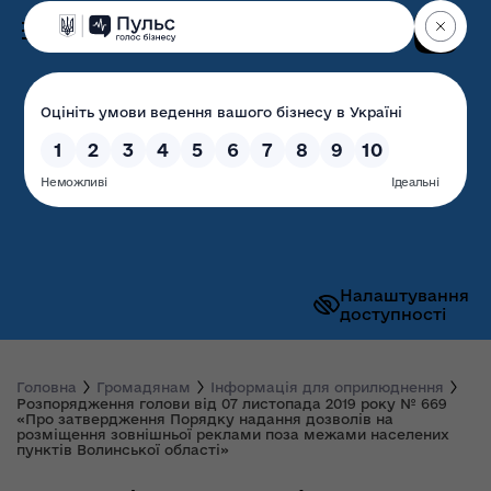
Пошук
Волинська обласна
державна адміністрація
Налаштування
доступності
Головна
Громадянам
Інформація для оприлюднення
Розпорядження голови від 07 листопада 2019 року № 669
«Про затвердження Порядку надання дозволів на
розміщення зовнішньої реклами поза межами населених
пунктів Волинської області»