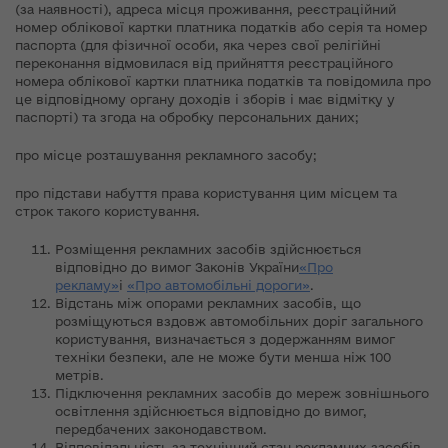
(за наявності), адреса місця проживання, реєстраційний
номер облікової картки платника податків або серія та номер
паспорта (для фізичної особи, яка через свої релігійні
переконання відмовилася від прийняття реєстраційного
номера облікової картки платника податків та повідомила про
це відповідному органу доходів і зборів і має відмітку у
паспорті) та згода на обробку персональних даних;
про місце розташування рекламного засобу;
про підстави набуття права користування цим місцем та
строк такого користування.
Розміщення рекламних засобів здійснюється
відповідно до вимог Законів України
«Про
рекламу»
і
«Про автомобільні дороги»
.
Відстань між опорами рекламних засобів, що
розміщуються вздовж автомобільних доріг загального
користування, визначається з додержанням вимог
техніки безпеки, але не може бути менша ніж 100
метрів.
Підключення рекламних засобів до мереж зовнішнього
освітлення здійснюється відповідно до вимог,
передбачених законодавством.
Відповідальність за технічний стан рекламних засобів,