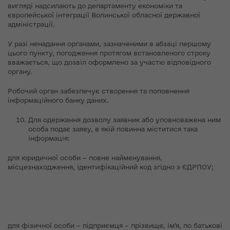
вигляді надсилають до департаменту економіки та
європейської інтеграції Волинської обласної державної
адміністрації.
У разі ненадання органами, зазначеними в абзаці першому
цього пункту, погодження протягом встановленого строку
вважається, що дозвіл оформлено за участю відповідного
органу.
Робочий орган забезпечує створення та поповнення
інформаційного банку даних.
Для одержання дозволу заявник або уповноважена ним
особа подає заяву, в якій повинна міститися така
інформація:
для юридичної особи – повне найменування,
місцезнаходження, ідентифікаційний код згідно з ЄДРПОУ;
для фізичної особи – підприємця – прізвище, ім’я, по батькові