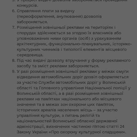
конкурсів.
Справляння плати за видачу
(переоформлення, анулювання) дозволів
забороняється.
Розміщення зовнішньої реклами на територіях і
спорудах здійснюється за згодою їх власників або
уповноважених ними органів (осіб) з урахуванням
архітектурних, функціонально-планувальних, історико-
культурних чинників і типології елементів місцевого
середовища.
Під час видачі дозволу втручання у форму рекламного
засобу та зміст реклами забороняється.
У разі розміщення зовнішньої реклами у межах смуги
відведення автомобільних доріг дозвіл оформляється
за участю Служби автомобільних доріг у Волинській
області та Головного управління Національної поліції у
Волинській області, а в разі розміщення зовнішньої
реклами на пам’ятках національного або місцевого
значення та в межах зон охорони цих пам’яток,
історичних ареалів населених місць – за участю
управління культури, з питань релігій та
національностей Волинської обласної державної
адміністрації, визначених частиною п'ятою статті 24
Закону України «Про охорону культурної спадщини».