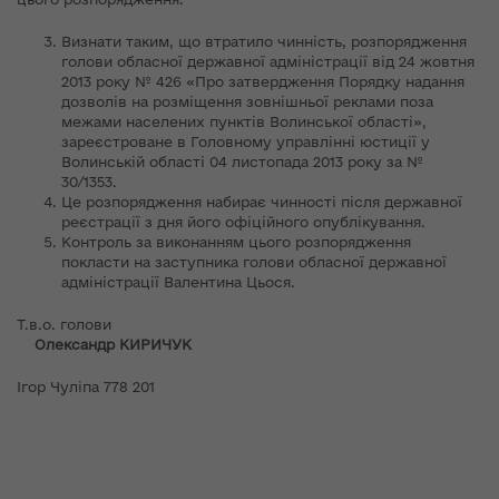
Визнати таким, що втратило чинність, розпорядження
голови обласної державної адміністрації від 24 жовтня
2013 року № 426 «Про затвердження Порядку надання
дозволів на розміщення зовнішньої реклами поза
межами населених пунктів Волинської області»,
зареєстроване в Головному управлінні юстиції у
Волинській області 04 листопада 2013 року за №
30/1353.
Це розпорядження набирає чинності після державної
реєстрації з дня його офіційного опублікування.
Контроль за виконанням цього розпорядження
покласти на заступника голови обласної державної
адміністрації Валентина Цьося.
Т.в.о. голови
Олександр КИРИЧУК
Ігор Чуліпа 778 201