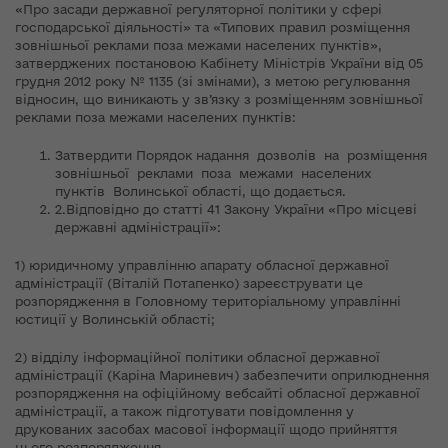
«Про засади державної регуляторної політики у сфері
господарської діяльності» та «Типових правил розміщення
зовнішньої реклами поза межами населених пунктів»,
затверджених постановою Кабінету Міністрів України від 05
грудня 2012 року № 1135 (зі змінами), з метою регулювання
відносин, що виникають у зв’язку з розміщенням зовнішньої
реклами поза межами населених пунктів:
Затвердити Порядок надання дозволів на розміщення
зовнішньої реклами поза межами населених
пунктів Волинської області, що додається.
2.Відповідно до статті 41 Закону України «Про місцеві
державні адміністрації»:
1) юридичному управлінню апарату обласної державної
адміністрації (Віталій Потапенко) зареєструвати це
розпорядження в Головному територіальному управлінні
юстиції у Волинській області;
2) відділу інформаційної політики обласної державної
адміністрації (Каріна Мариневич) забезпечити оприлюднення
розпорядження на офіційному вебсайті обласної державної
адміністрації, а також підготувати повідомлення у
друкованих засобах масової інформації щодо прийняття
цього розпорядження.