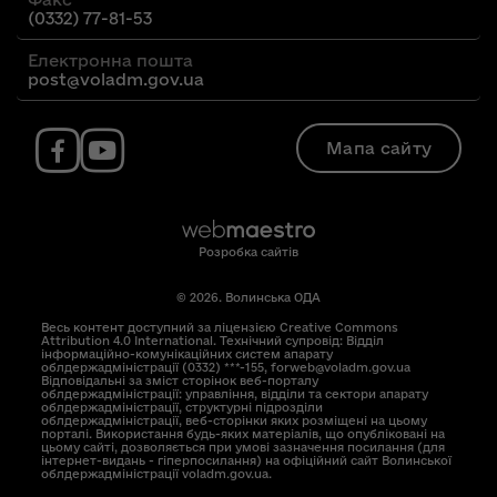
(0332) 77-81-53
Електронна пошта
post@voladm.gov.ua
Мапа сайту
Розробка сайтів
© 2026. Волинська ОДА
Весь контент доступний за ліцензією Creative Commons
Attribution 4.0 International. Технічний супровід: Відділ
інформаційно-комунікаційних систем апарату
облдержадміністрації (0332) ***-155, forweb@voladm.gov.ua
Відповідальні за зміст сторінок веб-порталу
облдержадміністрації: управління, відділи та сектори апарату
облдержадміністрації, структурні підрозділи
облдержадміністрації, веб-сторінки яких розміщені на цьому
порталі. Використання будь-яких матеріалів, що опубліковані на
цьому сайті, дозволяється при умові зазначення посилання (для
інтернет-видань - гіперпосилання) на офіційний сайт Волинської
облдержадміністрації voladm.gov.ua.