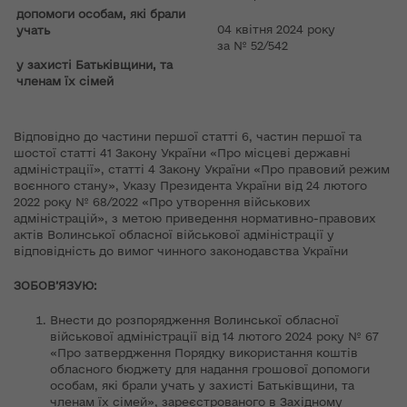
допомоги особам, які брали
04 квітня 2024 року
учать
за № 52/542
у захисті Батьківщини, та
членам їх сімей
Відповідно до частини першої статті 6, частин першої та
шостої статті 41 Закону України «Про місцеві державні
адміністрації», статті 4 Закону України «Про правовий режим
воєнного стану», Указу Президента України від 24 лютого
2022 року № 68/2022 «Про утворення військових
адміністрацій», з метою приведення нормативно-правових
актів Волинської обласної військової адміністрації у
відповідність до вимог чинного законодавства України
ЗОБОВ’ЯЗУЮ:
Внести до розпорядження Волинської обласної
військової адміністрації від 14 лютого 2024 року № 67
«Про затвердження Порядку використання коштів
обласного бюджету для надання грошової допомоги
особам, які брали учать у захисті Батьківщини, та
членам їх сімей», зареєстрованого в Західному