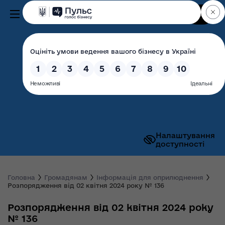
Пошук
Волинська обласна
державна адміністрація
Налаштування
доступності
Головна
Громадянам
Інформація для оприлюднення
Розпорядження від 02 квітня 2024 року № 136
Розпорядження від 02 квітня 2024 року
№ 136