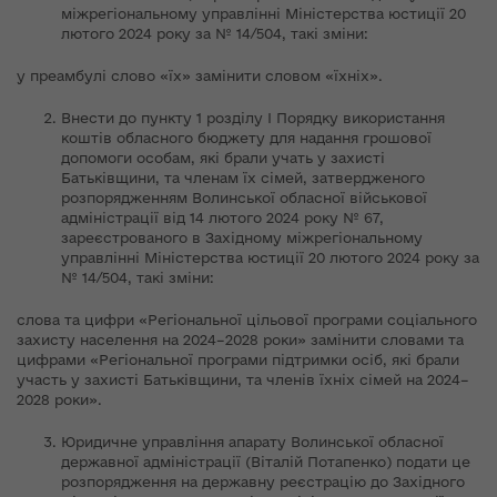
міжрегіональному управлінні Міністерства юстиції 20
лютого 2024 року за № 14/504, такі зміни:
у преамбулі слово «їх» замінити словом «їхніх».
Внести до пункту 1 розділу І Порядку використання
коштів обласного бюджету для надання грошової
допомоги особам, які брали учать у захисті
Батьківщини, та членам їх сімей, затвердженого
розпорядженням Волинської обласної військової
адміністрації від 14 лютого 2024 року № 67,
зареєстрованого в Західному міжрегіональному
управлінні Міністерства юстиції 20 лютого 2024 року за
№ 14/504, такі зміни:
слова та цифри «Регіональної цільової програми соціального
захисту населення на 2024–2028 роки» замінити словами та
цифрами «Регіональної програми підтримки осіб, які брали
участь у захисті Батьківщини, та членів їхніх сімей на 2024–
2028 роки».
Юридичне управління апарату Волинської обласної
державної адміністрації (Віталій Потапенко) подати це
розпорядження на державну реєстрацію до Західного