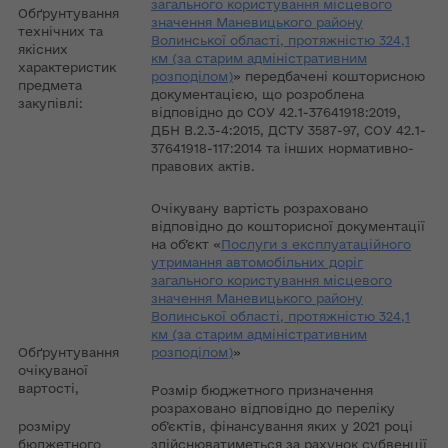
загального користування місцевого
Обґрунтування
значення Маневицького району
технічних та
Волинської області, протяжністю 324,1
якісних
км (за старим адміністративним
характеристик
розподілом)
» передбачені кошторисною
предмета
документацією, що розроблена
закупівлі:
відповідно до СОУ 42.1-37641918:2019,
ДБН В.2.3-4:2015, ДСТУ 3587-97, СОУ 42.1-
37641918-117:2014 та інших нормативно-
правових актів.
Очікувану вартість розраховано
відповідно до кошторисної документації
на об’єкт «
Послуги з експлуатаційного
утримання автомобільних доріг
загального користування місцевого
значення Маневицького району
Волинської області, протяжністю 324,1
км (за старим адміністративним
Обґрунтування
розподілом)
»
очікуваної
вартості,
Розмір бюджетного призначення
розраховано відповідно до переліку
розміру
об’єктів, фінансування яких у 2021 році
бюджетного
здійснюватиметься за рахунок субвенції