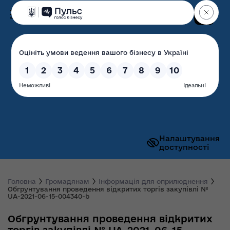
Пошук
Волинська обласна
державна адміністрація
Налаштування
доступності
Головна
Громадянам
Інформація для оприлюднення
Обгрунтування проведення відкритих торгів закупівлі №
UA-2021-06-15-004340-b
Обгрунтування проведення відкритих