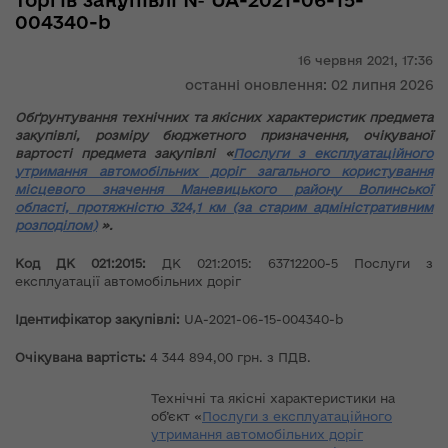
торгів закупівлі № UA-2021-06-15-
004340-b
16 червня 2021,
17:36
останні оновлення: 02 липня 2026
Обґрунтування технічних та якісних характеристик предмета
закупівлі, розміру бюджетного призначення, очікуваної
вартості предмета закупівлі «
Послуги з експлуатаційного
утримання автомобільних доріг загального користування
місцевого значення Маневицького району Волинської
області, протяжністю
324,1 км (за старим адміністративним
розподілом)
».
Код ДК 021:2015:
ДК 021:2015: 63712200-5 Послуги з
експлуатації автомобільних доріг
Ідентифікатор закупівлі:
UA-2021-06-15-004340-b
Очікувана вартість:
4 344 894,00 грн. з ПДВ.
Технічні та якісні характеристики на
об’єкт «
Послуги з експлуатаційного
утримання автомобільних доріг