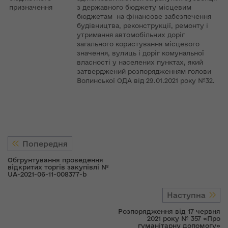
призначення
з державного бюджету місцевим
бюджетам на фінансове забезпечення
будівництва, реконструкції, ремонту і
утримання автомобільних доріг
загального користування місцевого
значення, вулиць і доріг комунальної
власності у населених пунктах, який
затверджений розпорядженням голови
Волинської ОДА від 29.01.2021 року №32.
Попередня
Обгрунтування проведення
відкритих торгів закупівлі №
UA-2021-06-11-008377-b
Наступна
Розпорядження від 17 червня
2021 року № 357 «Про
гуманітарну допомогу»