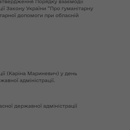
 затвердження Порядку взаємодії
ії Закону України “Про гуманітарну
нітарної допомоги при обласній
ії (Каріна Мариневич) у день
авної адміністрації.
сної державної адміністрації