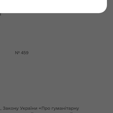
тарну допомогу"
Я
 № 459
, Закону України «Про гуманітарну