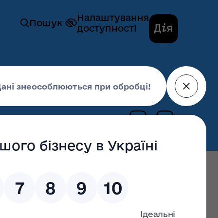
Налаштування
Пошук
доступності
9 "Про гуманітарну допомогу"
28 липня 2021,
14:24
останні оновлення: 02 липня 2026