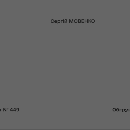
ння
Чуліпою для
ергії"
«InsiderMedia».
ВІДЕО
к голови
Сергій МОВЕНКО
ення
ня 2018
Інтерв’ю
 "Про
заступниці голови
лення
ОДА Вікторії
Левчук для ІА
а,
«Конкурент»
ування
ння
Вікторія Левчук
ергії"
про плани на
посаді заступниці
ення
голови ОДА в
ня 2018
ефірі телеканалу
 "Про
«Громадське
видачі
інтерактивне
у № 449
Обгрун
телебачення»
ування
ння
НЕФОРМАТ: