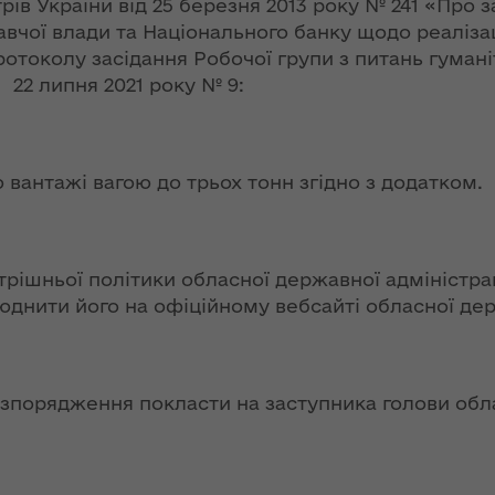
рів України від 25 березня 2013 року № 241 «Про
ї
ення
авчої влади та Національного банку щодо реалізац
ня 2018
Новий
них
протоколу засідання Робочої групи з питань гума
 "Про
адміністративно-
липня 2021 року № 9:
у
територіальний
устрій Волині: які
функції мають
новостворені
ення
ння»
вантажі вагою до трьох тонн згідно з додатком.
районні державні
сня
адміністрації
№ 608
ітарну
9 червня в області
рішньої політики обласної державної адміністрац
стартувала літня
нити його на офіційному вебсайті обласної держ
оздоровча
ення
кампанія для дітей
ня 2018
 "Про
лення
НЕФОРМАТ:
зпорядження покласти на заступника голови обла
інтерв’ю із
а,
заступником
ування
голови ОДА Ігорем