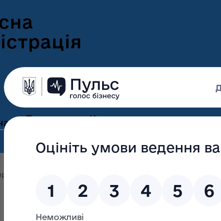
сна
істрація
Пресцентр
Корисна
нам
та новини
інформація
Оголошення
Інформація для
ення
ветеранів
Новини Волині
оприлюднення
Розпорядження 28 липня 2021 року № 45
ні
Інформація для
е-Ветеран
Фотогалерея
ВПО
Відеогалерея
Подати е-