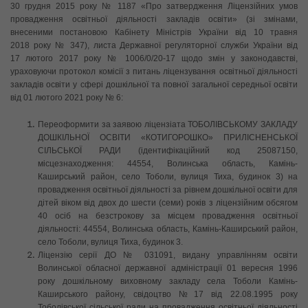
30 грудня 2015 року № 1187 «Про затвердження Ліцензійних умов
провадження освітньої діяльності закладів освіти» (зі змінами,
внесеними постановою Кабінету Міністрів України від 10 травня
2018 року № 347), листа Державної регуляторної служби України від
17 лютого 2017 року № 1006/0/20-17 щодо змін у законодавстві,
ураховуючи протокол комісії з питань ліцензування освітньої діяльності
закладів освіти у сфері дошкільної та повної загальної середньої освіти
від 01 лютого 2021 року № 6:
Переоформити за заявою ліцензіата ТОБОЛІВСЬКОМУ ЗАКЛАДУ
ДОШКІЛЬНОЇ ОСВІТИ «КОТИГОРОШКО» ПРИЛІСНЕНСЬКОЇ
СІЛЬСЬКОЇ РАДИ (ідентифікаційний код 25087150,
місцезнаходження: 44554, Волинська область, Камінь-
Каширський район, село Тоболи, вулиця Тиха, будинок 3) на
провадження освітньої діяльності за рівнем дошкільної освіти для
дітей віком від двох до шести (семи) років з ліцензійним обсягом
40 осіб на безстрокову за місцем провадження освітньої
діяльності: 44554, Волинська область, Камінь-Каширський район,
село Тоболи, вулиця Тиха, будинок 3.
Ліцензію серії ДО № 031091, видану управлінням освіти
Волинської обласної державної адміністрації 01 вересня 1996
року дошкільному виховному закладу села Тоболи Камінь-
Каширського району, свідоцтво №17 від 22.08.1995 року
Тоболівської сільської ради на провадження освітньої діяльності