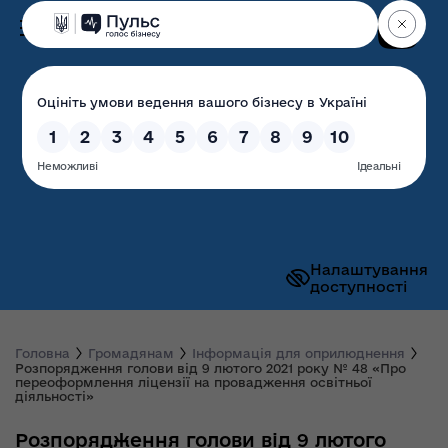
Пошук
Волинська обласна
державна адміністрація
Налаштування
доступності
Головна
Громадянам
Інформація для оприлюднення
Розпорядження голови від 9 лютого 2021 року № 48 «Про
переоформлення ліцензії на провадження освітньої
діяльності»
Розпорядження голови від 9 лютого