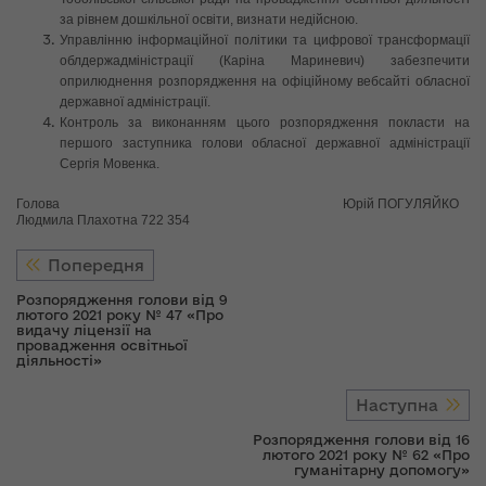
за рівнем дошкільної освіти, визнати недійсною.
Управлінню інформаційної політики та цифрової трансформації
облдержадміністрації (Каріна Мариневич) забезпечити
оприлюднення розпорядження на офіційному вебсайті обласної
державної адміністрації.
Контроль за виконанням цього розпорядження покласти на
першого заступника голови обласної державної адміністрації
Сергія Мовенка.
Голова Юрій ПОГУЛЯЙКО
Людмила Плахотна 722 354
Попередня
Розпорядження голови від 9
лютого 2021 року № 47 «Про
видачу ліцензії на
провадження освітньої
діяльності»
Наступна
Розпорядження голови від 16
лютого 2021 року № 62 «Про
гуманітарну допомогу»