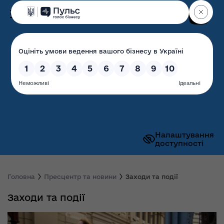
Пошук
Волинська обласна
державна адміністрація
Налаштування
доступності
Головна
Пресцентр та новини
Заходи та події
Заходи та події