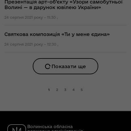
Презентація арт-об’єкту «Узори самобутньої
Волині — в дарунок ювілею України»
24 серпня 2021 року - 11:30 ,
Святкова композиція «Ти у мене єдина»
24 серпня 2021 року - 12:30 ,
Показати ще
1
2
3
4
5
Волинська обласна