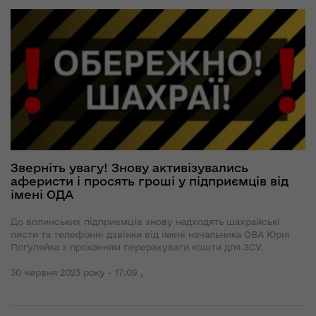
Зверніть увагу! Знову активізувались
аферисти і просять гроші у підприємців від
імені ОДА
До волинських підприємців знову надходять шахрайські
листи та телефонні дзвінки від імені начальника ОВА Юрія
Погуляйка з проханням перерахувати кошти для ЗСУ.
30 червня 2023 року - 17:09 ,