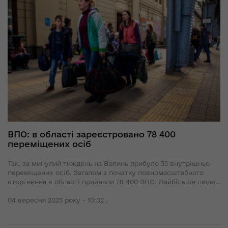
ВПО: в області зареєстровано 78 400
переміщених осіб
Так, за минулий тиждень на Волинь прибуло 35 внутрішньо
переміщених осіб. Загалом з початку повномасштабного
вторгнення в області прийняли 78 400 ВПО. Найбільше людей
проживає у Луцькому та Ковельському районах.
04 вересня 2023 року - 10:02 ,