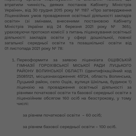
втратили чинність, деяких постанов Кабінету Міністрів
України», від 30 грудня 2015 року № 1187 «Про затвердження
Ліцензійних умов провадження освітньої діяльності закладів
освіти» (зі змінами, внесеними постановою Кабінету
Міністрів України від 24 березня 2021 року № 365),
ураховуючи протокол комісії з питань ліцензування освітньої
діяльності закладів освіти у сфері дошкільної, повної
загальної середньої освіти та позашкільної освіти від
01 листопада 2021 року № 78:
Переоформити за заявою ліцензіата ОЩІВСЬКІЙ
ГІМНАЗІЇ ГОРОХІВСЬКОЇ МІСЬКОЇ РАДИ ЛУЦЬКОГО
РАЙОНУ ВОЛИНСЬКОЇ ОБЛАСТІ (ідентифікаційний код
25085121, місцезнаходження: 45724, область Волинська,
Луцький район, село Ощів, вулиця Шкільна, будинок 1)
ліцензію на провадження освітньої діяльності за
рівнями початкової освіти та базової середньої освіти з
ліцензійним обсягом 160 осіб на безстрокову, у тому
числі:
за рівнем початкової освіти – 60 осіб;
за рівнем базової середньої освіти – 100 осіб.