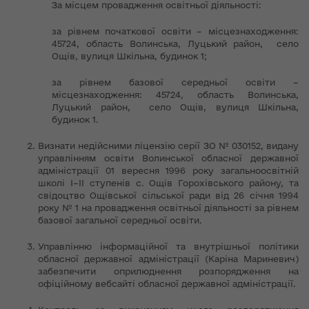
За місцем провадження освітньої діяльності:
за рівнем початкової освіти – місцезнаходження:
45724, область Волинська, Луцький район, село
Ощів, вулиця Шкільна, будинок 1;
за рівнем базової середньої освіти –
місцезнаходження: 45724, область Волинська,
Луцький район, село Ощів, вулиця Шкільна,
будинок 1.
Визнати недійсними ліцензію серії ЗО № 030152, видану
управлінням освіти Волинської обласної державної
адміністрації 01 вересня 1996 року загальноосвітній
школі І–ІІ ступенів с. Ощів Горохівського району, та
свідоцтво Ощівської сільської ради від 26 січня 1994
року № 1 на провадження освітньої діяльності за рівнем
базової загальної середньої освіти.
Управлінню інформаційної та внутрішньої політики
обласної державної адміністрації (Каріна Мариневич)
забезпечити оприлюднення розпорядження на
офіційному вебсайті обласної державної адміністрації.