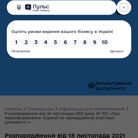
Пошук
Волинська обласна
державна адміністрація
Налаштування
доступності
Головна
Громадянам
Інформація для оприлюднення
Розпорядження від 18 листопада 2021 року № 727 «Про
переоформлення ліцензії на провадження освітньої
діяльності »
Розпорядження від 18 листопада 2021