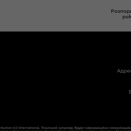
ння
Чуліпою для
ергії"
«InsiderMedia».
Розпор
ВІДЕО
ро
ення
ня 2018
Інтерв’ю
 "Про
заступниці голови
лення
ОДА Вікторії
Левчук для ІА
а,
«Конкурент»
ування
ння
Вікторія Левчук
Адре
ергії"
про плани на
посаді заступниці
ення
голови ОДА в
ня 2018
ефірі телеканалу
 "Про
«Громадське
видачі
інтерактивне
телебачення»
ування
ння
ution 4.0 International. Технічний супровід: Відділ інформаційно-комунікаційн
НЕФОРМАТ: