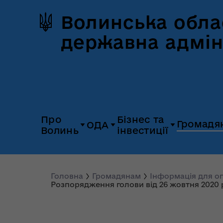
Волинська обла
державна адмін
Про
Бізнес та
Громадя
ОДА
Волинь
інвестиції
Герб та прапор
Дія.Бізнес
Керівництво
Розпорядж
Історія Волині
Платформа
Головна
Громадянам
Інформація для 
Органи влади
Відкриті да
Розпорядження голови від 26 жовтня 2020 р
«Пульс»
Природні ресурси
Діяльність
Доступ до
Апарат
UNITED 24
публічної
облдержадміністрації
Паспорт області