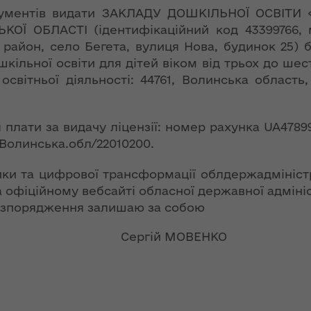
ї
ення
документів видати ЗАКЛАДУ ДОШКІЛЬНОЇ ОСВІТ
ня 2018
Новий
 ОБЛАСТІ (ідентифікаційний код 43399766, м
них
 "Про
адміністративно-
район, село Бегета, вулиця Нова, будинок 25) 
у
територіальний
ошкільної освіти для дітей віком від трьох до ше
устрій Волині: які
освітньої діяльності: 44761, Волинська област
функції мають
новостворені
ення
ння»
районні державні
сня
 плати за видачу ліцензії: номер рахунка UA478
адміністрації
№ 608
/Волинська.обл/22010200.
ітарну
9 червня в області
ики та цифрової трансформації облдержадміністр
стартувала літня
фіційному вебсайті обласної державної адмініс
оздоровча
ення
озпорядження залишаю за собою
кампанія для дітей
ня 2018
 "Про
лови Сергій МОВЕНКО
лення
НЕФОРМАТ:
інтерв’ю із
а,
заступником
ування
голови ОДА Ігорем