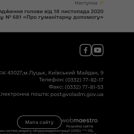
Наступна
ядження голови від 18 листопада 2020
ку № 681 «Про гуманітарну допомогу»
са
43027,м.Луцьк, Київський Майдан, 9
Телефон
(0332) 77-82-17
Факс
(0332) 77-81-53
Електронна пошта
post@voladm.gov.ua
Мапа сайту
Розробка сайтів
их систем апарату облдержадміністрації (0332) ***-155,