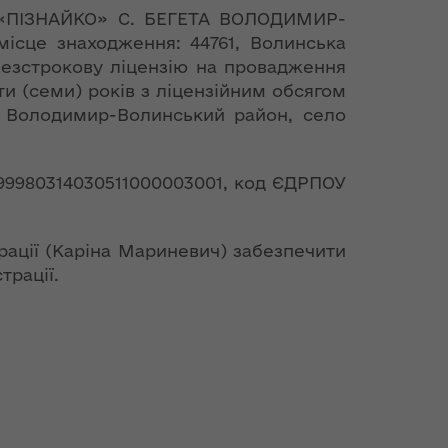
И «ПІЗНАЙКО» С. БЕГЕТА ВОЛОДИМИР-
ісце знаходження: 44761, Волинська
безстрокову ліцензію на провадження
сти (семи) років з ліцензійним обсягом
ь, Володимир-Волинський район, село
999980314030511000003001, код ЄДРПОУ
ації (Каріна Мариневич) забезпечити
трації.