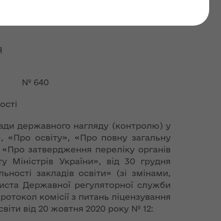
Про видачу ліцензії на
Я
 № 640
ості
асади державного нагляду (контролю) у
», «Про освіту», «Про повну загальну
9 «Про затвердження переліку органів
у Міністрів України», від 30 грудня
ності закладів освіти» (зі змінами,
листа Державної регуляторної служби
протокол комісії з питань ліцензування
світи від 20 жовтня 2020 року № 12: