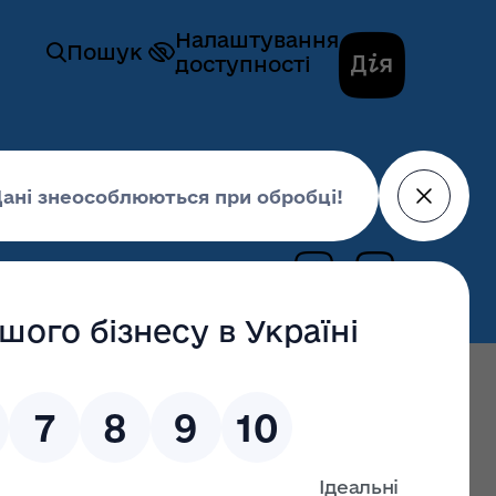
Налаштування
Пошук
доступності
ої діяльності »
26 жовтня 2020,
17:16
останні оновлення: 02 липня 2026