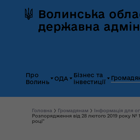
Волинська обла
державна адмін
Про
Бізнес та
Громадя
ОДА
Волинь
інвестиції
Герб та прапор
Дія.Бізнес
Керівництво
Розпорядж
Історія Волині
Платформа
Головна
Громадянам
Інформація для 
Органи влади
Відкриті да
Розпорядження від 28 лютого 2019 року № 1
«Пульс»
році"
Природні ресурси
Діяльність
Доступ до
Апарат
UNITED 24
публічної
облдержадміністрації
Паспорт області