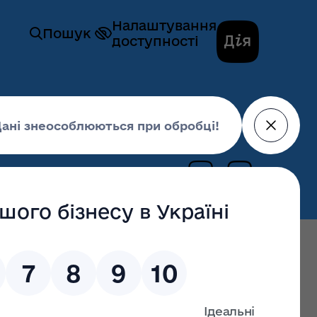
Налаштування
Пошук
доступності
плати для окремих категорій осіб у 2019
07 березня 2019,
15:18