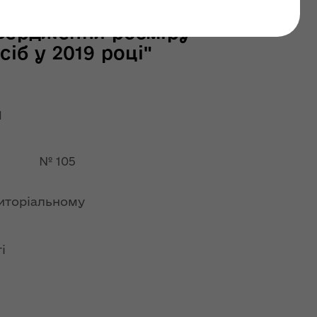
останні оновлення: 02 липня 2026
твердження розміру
іб у 2019 році"
Я
 № 105
иторіальному
і