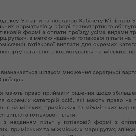
ї
ення
ня 2018
Новий
них
 "Про
адміністративно-
одексу України та постанов Кабінету Міністрів У
у
територіальний
ьних нормативів у сфері транспортного обслугов
устрій Волині: які
отівковій формі з оплати проїзду усіма видами 
функції мають
ршрутах», з метою надання готівкової пільги на 
омісячної готівкової виплати для окремих катего
новостворені
ення
ння»
районні державні
нспорту загального користування на міських, п
сня
адміністрації
№ 608
ітарну
и визначається шляхом множення середньої варт
9 червня в області
0 поїздок.
стартувала літня
оздоровча
ення
я мають право приймати рішення щодо збільшенн
кампанія для дітей
ня 2018
ля окремих категорій осіб, які мають право на 
 "Про
ння на міських, приміських та міжміських маршру
лення
НЕФОРМАТ:
 виплата готівкової пільги.
інтерв’ю із
х з наданням пільг у готівковій формі з опла
а,
заступником
ких, приміських та міжміських маршрутах, здійс
ування
голови ОДА Ігорем