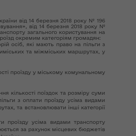
країни від 14 березня 2018 року № 196
ування», від 14 березня 2018 року №
транспорту загального користування на
проїзд окремим категоріям громадян:
рій осіб, які мають право на пільги з
риміських та міжміських маршрутах, у
ості проїзду у міському комунальному
я кількості поїздок та розміру суми
пільги з оплати проїзду усіма видами
тах, та встановлювати інші категорії
ти проїзду усіма видами транспорту
нюється за рахунок місцевих бюджетів