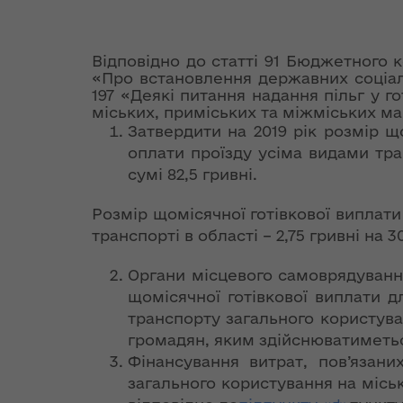
діяльність
екологічно
Оголошення про
Розпорядж
ЄС надасть
Територіальні
безпеки та
конкурс
від 30 серп
наступні 54 млн
Ірина Фріз: Не
Регіональні
громади
надзвичай
структурних
року № 579
євро на Фонд
існує баз НАТО, як
цільові
Відповідно до статті 91 Бюджетного к
Волинської області
ситуацій
підрозділів
гуманітарн
енергоефективності,
і військ НАТО
«Про встановлення державних соціал
програми
допомогу"
— Геннадій Зубко
197 «Деякі питання надання пільг у г
Державна
Консультативно-
міських, приміських та міжміських ма
Стратегія
Президент
Звіти про
програма
дорадчі органи
Затвердити на 2019 рік розмір щ
розвитку
Розпорядж
Україна
підписав Указ
виконання
«єВідновле
оплати проїзду усіма видами тра
Волинської
від 18 вере
ратифікувала
«Про річні
регіональних
сумі 82,5 гривні.
області на
2018 року 
Угоду про
національні
цільових програм
період до 2027
"Про гуман
фінансування
програми під
Розмір щомісячної готівкової виплат
року
допомогу"
Дунайської
егідою Комісії
транспорті в області – 2,75 гривні на 3
транснаціональної
Україна – НАТО»
Грантові фонди
програми
Стратегія розвитку
Розпорядж
Органи місцевого самоврядуванн
Волинської області
від 05 жовт
Корисні
Бюджет
щомісячної готівкової виплати д
на період до 2027
року № 644
ЄБРР підтримує
посилання
транспорту загального користува
року
переоформ
ініціативу України
громадян, яким здійснюватиметься
ліцензії з
щодо переходу на
Десять цікавих
Фінансування витрат, пов’язани
виробництв
систему
План заходів на
фактів про НАТО
загального користування на місь
транспорт
«зелених»
2021-2023 роки з