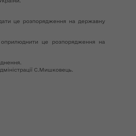
України.
подати це розпорядження на державну
ч) оприлюднити це розпорядження на
юднення.
дміністрації С.Мишковець.