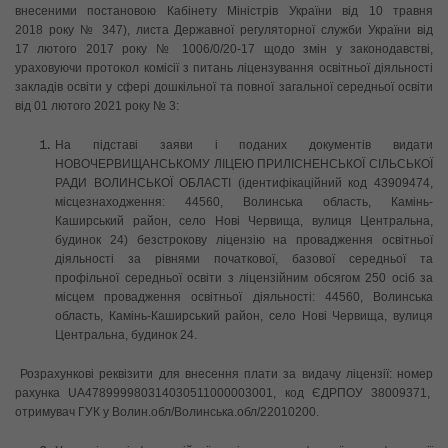
внесеними постановою Кабінету Міністрів України від 10 травня
2018 року № 347), листа Державної регуляторної служби України від
17 лютого 2017 року № 1006/0/20-17 щодо змін у законодавстві,
ураховуючи протокол комісії з питань ліцензування освітньої діяльності
закладів освіти у сфері дошкільної та повної загальної середньої освіти
від 01 лютого 2021 року № 3:
На підставі заяви і поданих документів видати
НОВОЧЕРВИЩАНСЬКОМУ ЛІЦЕЮ ПРИЛІСНЕНСЬКОЇ СІЛЬСЬКОЇ
РАДИ ВОЛИНСЬКОЇ ОБЛАСТІ (ідентифікаційний код 43909474,
місцезнаходження: 44560, Волинська область, Камінь-
Каширський район, село Нові Червища, вулиця Центральна,
будинок 24) безстрокову ліцензію на провадження освітньої
діяльності за рівнями початкової, базової середньої та
профільної середньої освіти з ліцензійним обсягом 250 осіб за
місцем провадження освітньої діяльності: 44560, Волинська
область, Камінь-Каширський район, село Нові Червища, вулиця
Центральна, будинок 24.
Розрахункові реквізити для внесення плати за видачу ліцензії: номер
рахунка UA478999980314030511000003001, код ЄДРПОУ 38009371,
отримувач ГУК у Волин.обл/Волинська.обл/22010200.