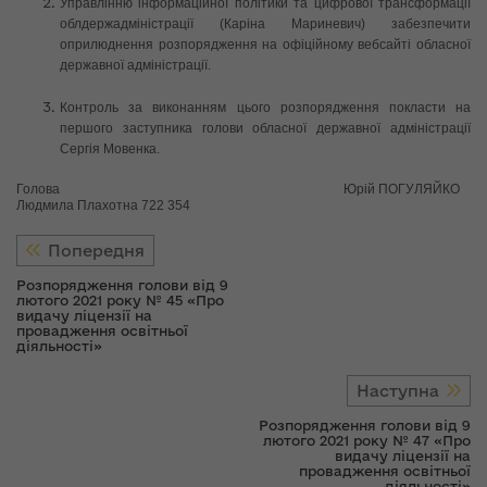
Управлінню інформаційної політики та цифрової трансформації
облдержадміністрації (Каріна Мариневич) забезпечити
оприлюднення розпорядження на офіційному вебсайті обласної
державної адміністрації.
Контроль за виконанням цього розпорядження покласти на
першого заступника голови обласної державної адміністрації
Сергія Мовенка.
Голова Юрій ПОГУЛЯЙКО
Людмила Плахотна 722 354
Попередня
Розпорядження голови від 9
лютого 2021 року № 45 «Про
видачу ліцензії на
провадження освітньої
діяльності»
Наступна
Розпорядження голови від 9
лютого 2021 року № 47 «Про
видачу ліцензії на
провадження освітньої
діяльності»