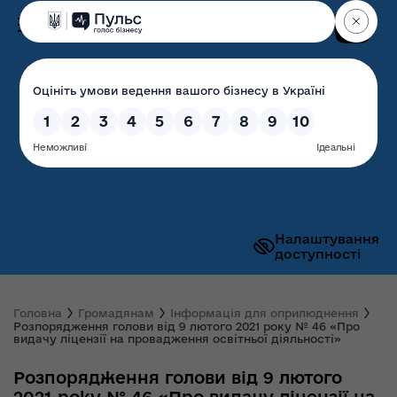
Пошук
Волинська обласна
державна адміністрація
Налаштування
доступності
Головна
Громадянам
Інформація для оприлюднення
Розпорядження голови від 9 лютого 2021 року № 46 «Про
видачу ліцензії на провадження освітньої діяльності»
Розпорядження голови від 9 лютого