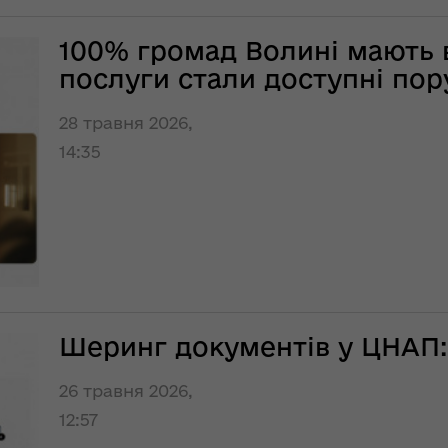
ння
Чуліпою для
ергії"
«InsiderMedia».
ВІДЕО
100% громад Волині мають 
послуги стали доступні пор
ення
ня 2018
Інтерв’ю
 "Про
заступниці голови
28 травня 2026,
лення
ОДА Вікторії
14:35
Левчук для ІА
а,
«Конкурент»
ування
ння
Вікторія Левчук
ергії"
про плани на
посаді заступниці
ення
голови ОДА в
ня 2018
ефірі телеканалу
Шеринг документів у ЦНАП:
 "Про
«Громадське
видачі
інтерактивне
телебачення»
26 травня 2026,
ування
12:57
ння
НЕФОРМАТ: