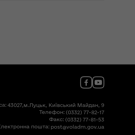
са
43027,м.Луцьк, Київський Майдан, 9
Телефон
(0332) 77-82-17
Факс
(0332) 77-81-53
Електронна пошта
post@voladm.gov.ua