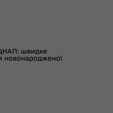
 ЦНАП: швидке
я новонародженої