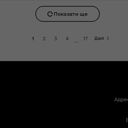
На Волині в цьому
році найбільший
ення
збір врожаю
Показати ще
опада
кукурудзи
№ 783
ітарну
Назар Романюк
1
2
3
4
17
Далі
...
розповів, як і коли
запрацює
ення
обласний
опада
електронний
№ 784
квиток на Волині
у
Плани розвитку
а та
спортивної галузі
Волині
ергії
Адре
ОЛЬ"
В області
сформовані 5
ення
батальйонів
ня 2018
територіальної