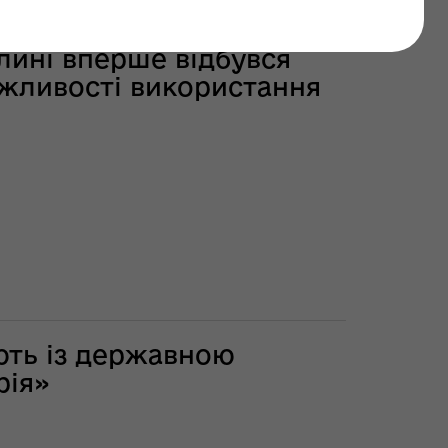
лині вперше відбувся
ожливості використання
ють із державною
рія»