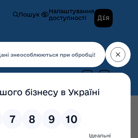
Налаштування
Пошук
доступності
лині