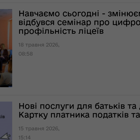
ьну
пізніше, однак
 єдиної
очікують хороший
Навчаємо сьогодні - змінює
збір урожаю
відбувся семінар про цифро
профільність ліцеїв
НЕФОРМАТ:
інтерв’ю із
головою ОДА
18 травня 2026,
ення
Юрієм
08:58
опада
Погуляйком для
№ 758
«InsiderMedia».
ВІДЕО
лення
Волинь готова до
ня
опалювального
сезону на 100% –
Нові послуги для батьків та 
за
заступник
Картку платника податків т
ної
начальника
управління
світи,
15 травня 2026,
житлово-
кову"
комунального
15:14