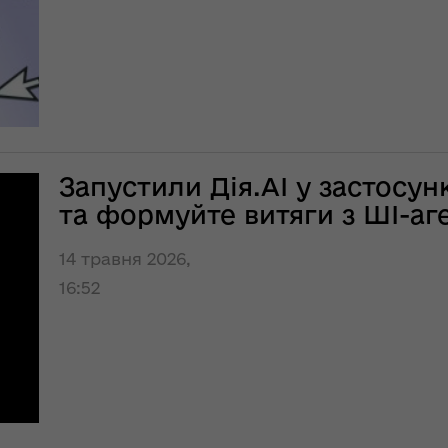
господарства ОДА
ення
в ефірі
ня 2018
«Українського
 "Про
радіо. Луцьк»
у
«Велике
будівництво»
ення
місцевих доріг на
Запустили Дія.AI у застосу
опада
Волині: перші
та формуйте витяги з ШІ-аг
№ 772
підсумки 2021
року
14 травня 2026,
лення
16:52
Ситуація на
ня
кордоні
контрольована,
за
але робота на
ної
випередження
триває
освіти
кову"