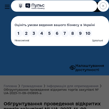
Пошук
Волинська обласна
державна адміністрація
Налаштування
доступності
Головна
Громадянам
Інформація для оприлюднення
Обгрунтування проведення відкритих торгів закупівлі №
UA-2023-11-09-010895-a
Обгрунтування проведення відкритих