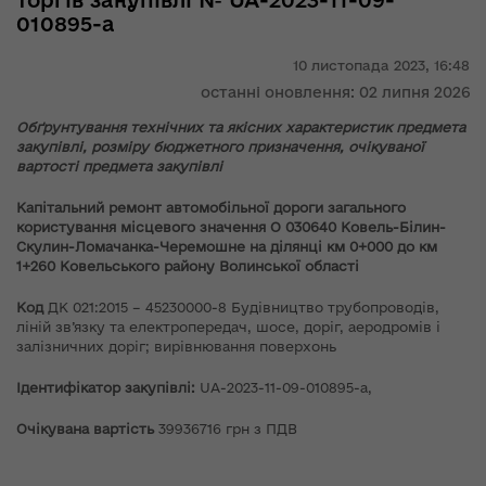
торгів закупівлі № UA-2023-11-09-
010895-a
10 листопада 2023,
16:48
останні оновлення: 02 липня 2026
Обґрунтування технічних та якісних характеристик предмета
закупівлі, розміру бюджетного призначення, очікуваної
вартості предмета закупівлі
Капітальний ремонт автомобільної дороги загального
користування місцевого значення О 030640 Ковель-Білин-
Скулин-Ломачанка-Черемошне на ділянці км 0+000 до км
1+260 Ковельського району Волинської області
Код
ДК 021:2015 – 45230000-8 Будівництво трубопроводів,
ліній зв’язку та електропередач, шосе, доріг, аеродромів і
залізничних доріг; вирівнювання поверхонь
Ідентифікатор закупівлі:
UA-2023-11-09-010895-a,
Очікувана вартість
39936716 грн з ПДВ