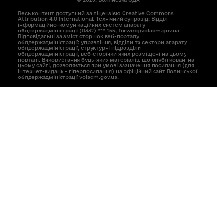
© 2026. Волинська ОДА
Весь контент доступний за ліцензією Creative Commons
Attribution 4.0 International. Технічний супровід: Відділ
інформаційно-комунікаційних систем апарату
облдержадміністрації (0332) ***-155, forweb@voladm.gov.ua
Відповідальні за зміст сторінок веб-порталу
облдержадміністрації: управління, відділи та сектори апарату
облдержадміністрації, структурні підрозділи
облдержадміністрації, веб-сторінки яких розміщені на цьому
порталі. Використання будь-яких матеріалів, що опубліковані на
цьому сайті, дозволяється при умові зазначення посилання (для
інтернет-видань - гіперпосилання) на офіційний сайт Волинської
облдержадміністрації voladm.gov.ua.