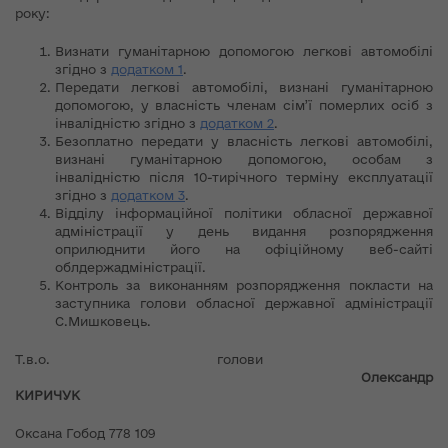
року:
Визнати гуманітарною допомогою легкові автомобілі
згідно з
додатком 1
.
Передати легкові автомобілі, визнані гуманітарною
допомогою, у власність членам сім’ї померлих осіб з
інвалідністю згідно з
додатком 2
.
Безоплатно передати у власність легкові автомобілі,
визнані гуманітарною допомогою, особам з
інвалідністю після 10-тирічного терміну експлуатації
згідно з
додатком 3
.
Відділу інформаційної політики обласної державної
адміністрації у день видання розпорядження
оприлюднити його на офіційному веб-сайті
облдержадміністрації.
Контроль за виконанням розпорядження покласти на
заступника голови обласної державної адміністрації
С.Мишковець.
Т.в.о. голови
Олександр
КИРИЧУК
Оксана Гобод 778 109