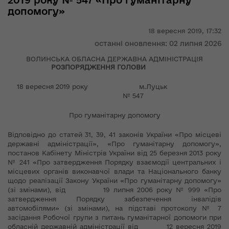
2019 року № 547 «Про гуманітарну
допомогу»
18 вересня 2019,
17:32
останні оновлення: 02 липня 2026
ВОЛИНСЬКА ОБЛАСНА ДЕРЖАВНА АДМІНІСТРАЦІЯ
РОЗПОРЯДЖЕННЯ
ГОЛОВИ
18 вересня 2019 року м.Луцьк
№ 547
Про гуманітарну допомогу
Відповідно до статей 31, 39, 41 законів України «Про місцеві
державні адміністрації», «Про гуманітарну допомогу»,
постанов Кабінету Міністрів України від 25 березня 2013 року
№ 241 «Про затвердження Порядку взаємодії центральних і
місцевих органів виконавчої влади та Національного банку
щодо реалізації Закону України «Про гуманітарну допомогу»
(зі змінами), від 19 липня 2006 року № 999 «Про
затвердження Порядку забезпечення інвалідів
автомобілями» (зі змінами), на підставі протоколу № 7
засідання Робочої групи з питань гуманітарної допомоги при
обласній державній адміністрації від 12 вересня 2019