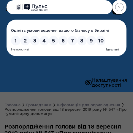
Пошук
Волинська обласна
державна адміністрація
Налаштування
доступності
Головна
Громадянам
Інформація для оприлюднення
Розпорядження голови від 18 вересня 2019 року № 547 «Про
гуманітарну допомогу»
Розпорядження голови від 18 вересня