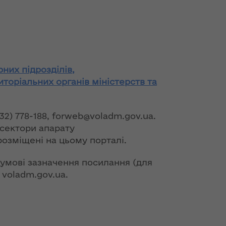
рних підрозділів,
иторіальних органів міністерств та
2) 778-188, forweb@voladm.gov.ua.
 сектори апарату
розміщені на цьому порталі.
 умові зазначення посилання (для
 voladm.gov.ua.