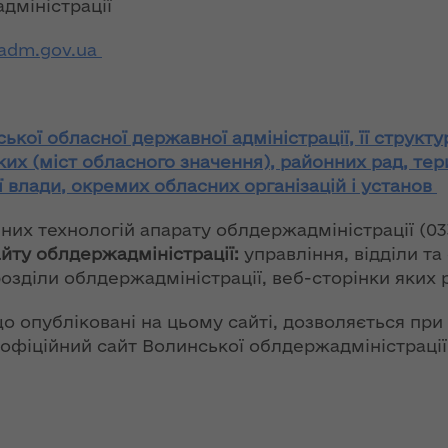
адміністрації
ї
ення
ня 2018
Новий
adm.gov.
ua
них
 "Про
адміністративно-
у
територіальний
устрій Волині: які
функції мають
кої обласної державної адміністрації, її структу
новостворені
ення
ння»
ких (міст обласного значення), районних рад, тер
районні державні
сня
 влади, окремих обласних організацій і установ
адміністрації
№ 608
ітарну
них технологій апарату облдержадміністрації (033
9 червня в області
айту облдержадміністрації:
управління, відділи та
стартувала літня
розділи облдержадміністрації, веб-сторінки яких 
оздоровча
ення
кампанія для дітей
ня 2018
о опубліковані на цьому сайті, дозволяється при
 "Про
 офіційний сайт Волинської облдержадміністрації
лення
НЕФОРМАТ:
інтерв’ю із
а,
заступником
ування
голови ОДА Ігорем