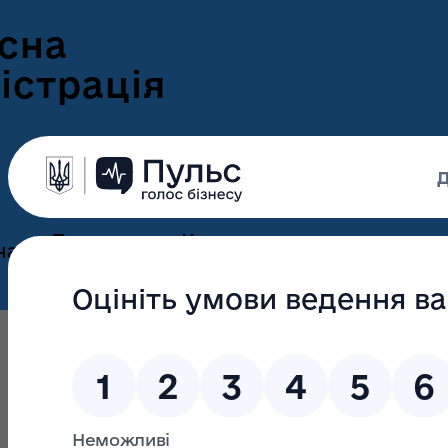
сна
істрація
Пресцентр
Корисна
нам
та новини
інформація
Оголошення
Інформація для
ення
ветеранів
Новини Волині
ні
Інформація для
е-Ветеран
Фотогалерея
ВПО
Відеогалерея
Подати е-