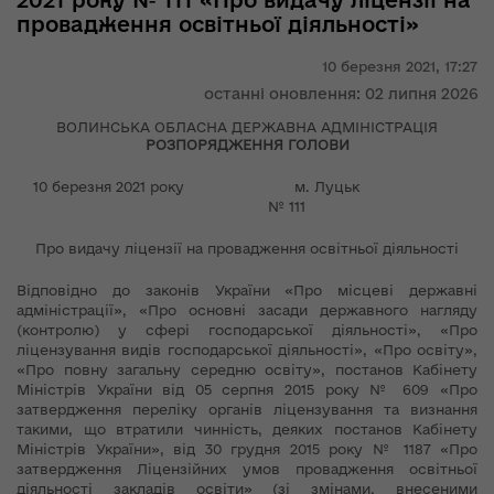
2021 року № 111 «Про видачу ліцензії на
провадження освітньої діяльності»
10 березня 2021,
17:27
останні оновлення: 02 липня 2026
ВОЛИНСЬКА ОБЛАСНА ДЕРЖАВНА АДМІНІСТРАЦІЯ
РОЗПОРЯДЖЕННЯ ГОЛОВИ
10 березня 2021 року м. Луцьк
№ 111
Про видачу ліцензії на провадження освітньої діяльності
Відповідно до законів України «Про місцеві державні
адміністрації», «Про основні засади державного нагляду
(контролю) у сфері господарської діяльності», «Про
ліцензування видів господарської діяльності», «Про освіту»,
«Про повну загальну середню освіту», постанов Кабінету
Міністрів України від 05 серпня 2015 року № 609 «Про
затвердження переліку органів ліцензування та визнання
такими, що втратили чинність, деяких постанов Кабінету
Міністрів України», від 30 грудня 2015 року № 1187 «Про
затвердження Ліцензійних умов провадження освітньої
діяльності закладів освіти» (зі змінами, внесеними