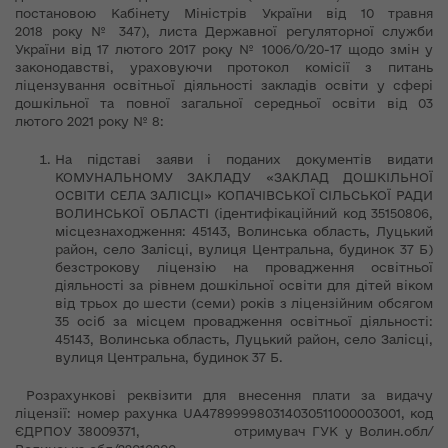
постановою Кабінету Міністрів України від 10 травня
2018 року № 347), листа Державної регуляторної служби
України від 17 лютого 2017 року № 1006/0/20-17 щодо змін у
законодавстві, ураховуючи протокол комісії з питань
ліцензування освітньої діяльності закладів освіти у сфері
дошкільної та повної загальної середньої освіти від 03
лютого 2021 року № 8:
На підставі заяви і поданих документів видати
КОМУНАЛЬНОМУ ЗАКЛАДУ «ЗАКЛАД ДОШКІЛЬНОЇ
ОСВІТИ СЕЛА ЗАЛІСЦІ» КОПАЧІВСЬКОЇ СІЛЬСЬКОЇ РАДИ
ВОЛИНСЬКОЇ ОБЛАСТІ (ідентифікаційний код 35150806,
місцезнаходження: 45143, Волинська область, Луцький
район, село Залісці, вулиця Центральна, будинок 37 Б)
безстрокову ліцензію на провадження освітньої
діяльності за рівнем дошкільної освіти для дітей віком
від трьох до шести (семи) років з ліцензійним обсягом
35 осіб за місцем провадження освітньої діяльності:
45143, Волинська область, Луцький район, село Залісці,
вулиця Центральна, будинок 37 Б.
Розрахункові реквізити для внесення плати за видачу
ліцензії: номер рахунка UA478999980314030511000003001, код
ЄДРПОУ 38009371, отримувач ГУК у Волин.обл/