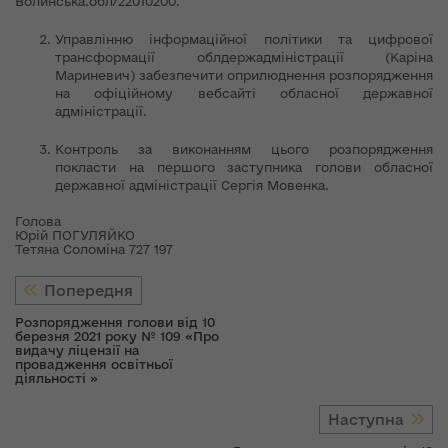
Волинська.обл/22010200.
Управлінню інформаційної політики та цифрової
трансформації облдержадміністрації (Каріна
Мариневич) забезпечити оприлюднення розпорядження
на офіційному вебсайті обласної державної
адміністрації.
Контроль за виконанням цього розпорядження
покласти на першого заступника голови обласної
державної адміністрації Сергія Мовенка.
Голова
Юрій ПОГУЛЯЙКО
Тетяна Соломіна 727 197
Попередня
Розпорядження голови від 10
березня 2021 року № 109 «Про
видачу ліцензії на
провадження освітньої
діяльності »
Наступна