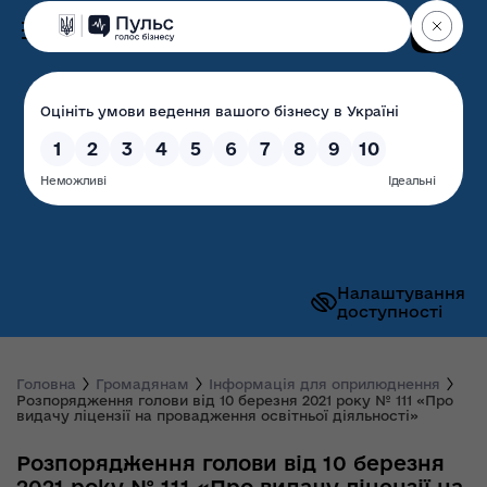
Пошук
Волинська обласна
державна адміністрація
Налаштування
доступності
Головна
Громадянам
Інформація для оприлюднення
Розпорядження голови від 10 березня 2021 року № 111 «Про
видачу ліцензії на провадження освітньої діяльності»
Розпорядження голови від 10 березня