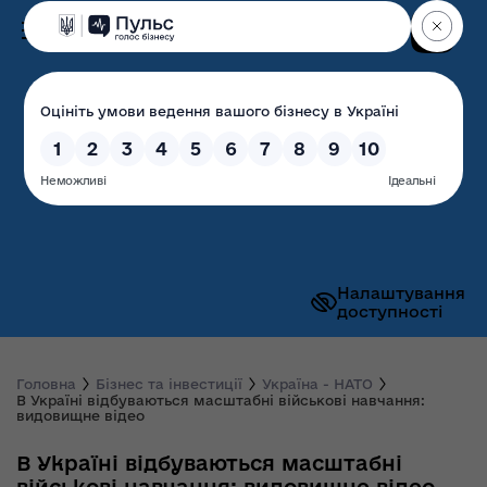
Пошук
Волинська обласна
державна адміністрація
Налаштування
доступності
Головна
Бізнес та інвестиції
Україна - НАТО
В Україні відбуваються масштабні військові навчання:
видовищне відео
В Україні відбуваються масштабні