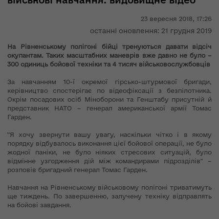
військові навчання: видовищне відео
23 вересня 2018,
17:26
останні оновлення: 21 грудня 2019
На Рівненському полігоні бійці тренуються давати відсіч
окупантам. Таких масштабних маневрів вже давно не було –
300 одиниць бойової техніки та 4 тисяч військовослужбовців
За навчанням 10-ї окремої гірсько-штурмової бригади,
керівництво спостерігає по відеофіксації з безпілотника.
Окрім посадових осіб Міноборони та Генштабу присутній й
представник НАТО – генерал американської армії Томас
Гарден.
"Я хочу звернути вашу увагу, наскільки чітко і в якому
порядку відбувалось виконання цієї бойової операції, не було
жодної паніки, не було ніяких стресових ситуацій, було
відмінне узгодження дій між командирами підрозділів" –
розповів бригадний генерал Томас Гарден.
Навчання на Рівненському військовому полігоні триватимуть
ще тиждень. По завершенню, залучену техніку відправлять
на бойові завдання.