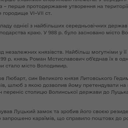
ї
ення
з – перше протодержавне утворення на територі
ня 2018
Новий
 городище VI–VII ст.
них
 "Про
адміністративно-
у
територіальний
кладу однієї з найбільших середньовічних держав 
устрій Волині: які
сподарства краю. У 988 р. було засновано місто В
функції мають
новостворені
ення
ння»
районні державні
сня
ряд незалежних князівств. Найбільш могутніми у її
адміністрації
№ 608
1199 р. князь Роман Мстиславович об’єднав їх в о
ітарну
и стало місто Володимир.
9 червня в області
стартувала літня
ов Любарт, син Великого князя Литовського Гедим
оздоровча
ення
в, шлюб з якою дозволив йому претендувати на кн
кампанія для дітей
ня 2018
 переніс столицю Волинської держави до Луцька
 "Про
лення
НЕФОРМАТ:
інтерв’ю із
ував Луцький замок та зробив його своєю резиде
а,
заступником
 запрошено караїмів, що справило поштовх до роз
ування
голови ОДА Ігорем