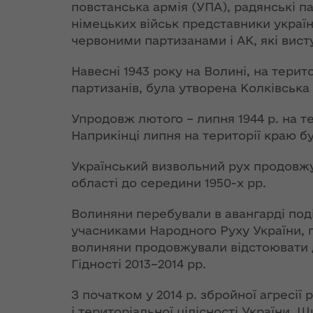
Комісії Україна-
територіал
цілісності України
повстанська армія (УПА), радянські па
НАТО на рівні
підсистему
німецьких військ представники україн
Міністрів
державної
В Україні
червоними партизанами і АК, які вис
закордонних
системи
запроваджується
справ, 2 грудня
цивільного
європейська
Навесні 1943 року на Волині, на терит
2014 року
захисту "
процедура
партизанів, була утворена Колківська
державного
Спільна заява
Розпорядж
моніторингу вод
Упродовж лютого – липня 1944 р. на т
Комісії Україна–
від 14 лист
Наприкінці липня на території краю б
НАТО на рівні
2018 року 
Як торгівля з ЄС
міністрів
"Про
Український визвольний рух продовжу
переорієнтувала
закордонних
переоформ
області до середини 1950-х рр.
український
справ, Анталія, 13
ліцензії на
експорт
травня 2015 р.
проваджен
Волиняни перебували в авангарді под
освітньої
учасниками Народного Руху України, п
Президент
діяльності 
Тендерний комітет
волиняни продовжували відстоювати де
України підписав
рівнем пов
Держкомтелерадіо
Гідності 2013–2014 рр.
євроінтеграційний
загальної
визначив, хто
Закон щодо
середньої о
проведе освітню
З початком у 2014 р. збройної агресії
боротьби з
на безстро
кампанію щодо
і територіальної цілісності України.
піратством і