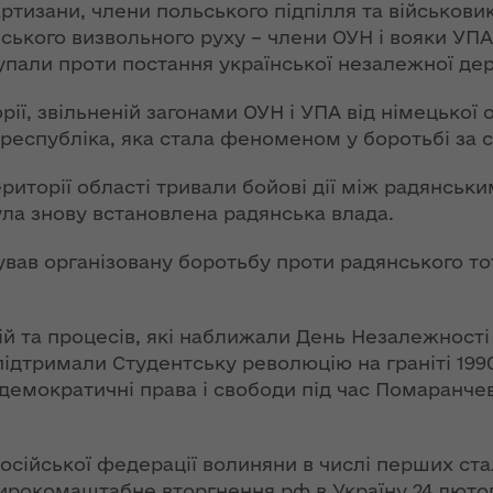
ьну
пізніше, однак
ртизани, члени польського підпілля та військовик
 єдиної
очікують хороший
ського визвольного руху – члени ОУН і вояки УПА
збір урожаю
тупали проти постання української незалежної де
НЕФОРМАТ:
орії, звільненій загонами ОУН і УПА від німецької 
інтерв’ю із
 республіка, яка стала феноменом у боротьбі за 
головою ОДА
ення
Юрієм
ериторії області тривали бойові дії між радянськ
опада
Погуляйком для
ула знову встановлена радянська влада.
№ 758
«InsiderMedia».
ВІДЕО
вав організовану боротьбу проти радянського то
лення
Волинь готова до
ня
опалювального
ій та процесів, які наближали День Незалежності
сезону на 100% –
ідтримали Студентську революцію на граніті 1990
за
заступник
мократичні права і свободи під час Помаранчево
ної
начальника
управління
світи,
житлово-
 російської федерації волиняни в числі перших с
кову"
комунального
 Широкомаштабне вторгнення рф в Україну 24 лютог