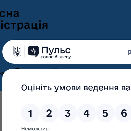
сна
істрація
Пресцентр
Корисна
нам
та новини
інформація
Оголошення
Інформація для
ення
ветеранів
Новини Волині
ні
Інформація для
е-Ветеран
Фотогалерея
ВПО
Відеогалерея
Подати е-