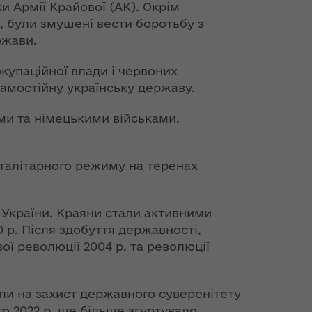
и Армії Крайової (АК). Окрім
, були змушені вести боротьбу з
ржави.
окупаційної влади і червоних
самостійну українську державу.
ими та німецькими військами.
талітарного режиму на теренах
 України. Краяни стали активними
 р. Після здобуття державності,
ї революції 2004 р. та революції
тали на захист державного суверенітету
о 2022 р. ще більше згуртувало