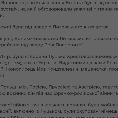
ння
Чуліпою для
Волині під час князювання Вітовта був з’їзд євро
ергії"
«InsiderMedia».
устріч, на якій обговорювали важливі питання по
ВІДЕО
и.
ення
ня 2018
Інтерв’ю
землі були під владою Литовського князівства.
 "Про
заступниці голови
лення
ОДА Вікторії
ої унії, Велике князівство Литовське й Польське к
Левчук для ІА
ерейшла під владу Речі Посполитої.
а,
«Конкурент»
ування
1617 р. було створене Луцьке Хрестовоздвиженськ
ння
Вікторія Левчук
ультурному житті України. Видатними діячами бра
ергії"
про плани на
ий, іконописець Йов Кондзелевич, меценатка, гро
посаді заступниці
ий
ення
голови ОДА в
ня 2018
ефірі телеканалу
лу Польщі між Росією, Пруссією та Австрією, терит
 "Про
«Громадське
ою воєнних дій під час франко-російської війни 18
видачі
інтерактивне
телебачення»
ітової війни значна кількість волинян була мобіліз
ування
губернії, включно із Луцьком, були окуповані німе
ння
НЕФОРМАТ:
иву 1916 р. частково окуповані території повернул