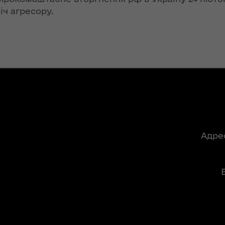
господарства ОДА
іч агресору.
ення
в ефірі
ня 2018
«Українського
 "Про
радіо. Луцьк»
у
«Велике
будівництво»
ення
місцевих доріг на
опада
Волині: перші
№ 772
підсумки 2021
року
лення
Адре
Ситуація на
ня
кордоні
контрольована,
за
але робота на
ної
випередження
триває
освіти
кову"