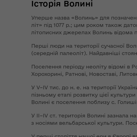
інформації
Історія Волині
Завдання
Центр підтримки
телефонів
підприємців
Структурні
Електронні
Дія.Бізнес у
Уперше назва «Волинь» для позначення
Графік прийому
підрозділи
Запобігання
закупівлі
Луцьку
громадян
літ» під 1077 р.; цим роком також дат
облдержадміністрації
корупції
літописних джерелах Волинь відома п
Інформація
Регіональний офіс
Звернення
оприлюдне
Плани роботи ОДА
Районні державні
Повідомити про
міжнародного
Перші люди на території сучасної Воли
громадян
адміністрації
корупційне
співробітництва
Безбар'єрні
(середній палеоліт). Найдавніші стоя
Волинської області
правопорушення
Розпорядж
Фінанси
Цифрова
від 21 черв
Регуляторна
трансформація
ОДА і
Поселення періоду неоліту відомі в Ро
року № 365
Міські ради міст
політика
Очищення влади
Волині
громадські
Хорохорині, Ратнові, Новоставі, Лито
гуманітарн
обласного
допомогу"
Україна - НАТО
значення
Контакти
Громадськ
У V–IV тис. до н. е. на території Укр
Адреса.
обговорен
пізньому етапі розвитку цієї культури
Розпорядок
Європейська
Розпорядж
В Україні
Територіальні
роботи
Волині є поселення поблизу с. Голиші
інтеграція
від 14 серп
Рішення
відбуваються
органи
року № 535
Волинської
масштабні
У II–IV ст. територія Волині зазнала 
Адміністративні
Оголошення про
гуманітарн
регіональн
Євроінтеграційний
військові
Волинська
з носіями вельбарської культури. Пос
послуги та
конкурс
допомогу"
комісії з п
дайджест
навчання:
обласна Рада
дозвільна
техногенно
видовищне відео
У перші століття нашої ери в Європі в