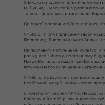
та постача
аукціонів
реалізації
Знаковою подією у політичному житті 
Особливе
теплової ен
Стратегії розвитку
м. Луцьку – масштабна дипломатична з
партнерство
Волинської області
Іванна Климпуш-
та релігійного життя тогочасної Європ
України з НАТО
Розпорядж
Цинцадзе
від 10 жовт
розповіла про
До другої половини XVI ст. волинські 
Хартія про
року № 653
важливість
особливе
переоформ
євроінтеграційного
У 1569 р., після підписання Люблінськ
партнерство між
ліцензії з
шляху України на
Посполиту. Внаслідок цього Волинь п
Україною та
виробництв
форумі YES
Організацією
транспорт
Ukraine
На противагу католицькій культурі у 
Північно-
та постача
роль у релігійному, політичному й к
Атлантичного
теплової ен
ЄС став
Петро Могила, гетьман Іван Виговськ
Договору (9 липня
найбільшим
гетьман Петро Конашевич-Сагайдачн
1997 року,
Розпорядж
торговельним
Мадрид)
від 11 жовт
партнером
У 1795 р., в результаті третього поді
року № 671
України
Російської імперії. Волинь стала арен
Декларація про
відмову у 
доповнення Хартії
ліцензій з
З початком 1 серпня 1914 р. Першої св
Президент
про особливе
транспорт
бойових дій в 1915 р. західні повіти 
України подав в
партнерство між
та постача
Парламент зміни
військами. У результаті Луцького прор