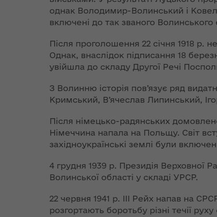
Організацією
теплової ен
до Конституції
однак Володимир-Волинський і Ковель
північно-
щодо
включені до так званого Волинського
атлантичного
Розпорядж
євроінтеграційного
договору та
від 18 жовт
курсу країни
Після проголошення 22 січня 1918 р. 
Україною,
року № 683
Однак, внаслідок підписання 18 берез
підписаної 9
гуманітарн
Стефанішина:
липня 1997 року
увійшла до складу Другої Речі Поспол
допомогу"
Україна
забезпечила
З Волинню історія пов’язує ряд видатн
Заява Комісії
План заход
виконання Угоди
Кримський, В’ячеслав Липинський, Іго
Україна-НАТО
2018-2020 
на політичному та
реалізації
технічному рівнях
Після німецько-радянських домовленос
Спільна заява
Стратегії р
Німеччина напала на Польщу. Світ всту
Комісії Україна-
Волинської
західноукраїнські землі були включен
Могеріні: ЄС
НАТО на рівні глав
залишається на
держав та урядів,
Розпорядж
4 грудня 1939 р. Президія Верховної 
позиціях повної та
4 вересня 2014
від 29 жовт
безумовної
Волинської області у складі УРСР.
року
року № 713
підтримки
внесення з
суверенітету і
22 червня 1941 р. ІІІ Рейх напав на С
Спільна заява
Положення
територіальної
розгортають боротьбу різні течії руху 