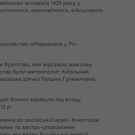
пейських монархів 1429 року у
літичного, економічного, військового
оролівство об’єдналися у Річ
е братство, яке відіграло важливу
тства були митрополит Київський
мадська діячка Галшка Гулевичівна,
орія Волині відійшла під владу
12 р.
ована до російської армії. Внаслідок
цькими та австро-угорськими
ись під владу Російської імперії,