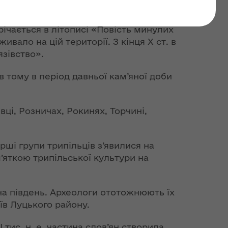
ічається в літописі «Повість минулих
вало на цій території. З кінця X ст. в
зівство».
в тому в період давньої кам’яної доби
вці, Розничах, Рокинях, Торчині,
ерші групи трипільців з’явилися на
м’яткою трипільської культури на
 на південь. Археологи ототожнюють їх
їв Луцького району.
 тис. н. е. частина слов’ян створила