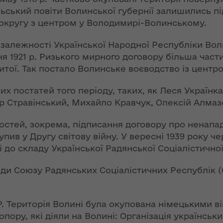
ергії"
інтерв’ю із
ський повіти Волинської губернії залишились п
заступницею
 округу з центром у Володимирі-Волинському.
ення
голови ОДА
ня 2018
Людмилою
незалежності Української Народної Республіки Во
 "Про
Тимощук для
ня 1921 р. Ризького мирного договору більша час
у
«InsiderMedia».
итої. Так постало Волинське воєводство із центро
ВІДЕО
их постатей того періоду, таких, як Леся Україн
ів на
Обмеження для
р Стравінський, Михайло Кравчук, Олексій Алмазо
роки з
великовагового
транспорту в
тей, зокрема, підписання договору про ненапад, 
озвитку
літній період:
пив у Другу світову війну. У вересні 1939 року ч
 області
основна мета –
і до складу Української Радянської Соціалістично
збереження
автошляхів Волині
ення
Ради Союзу Радянських Соціалістичних Республік 
ня 2018
 "Про
Цьогоріч в області
мін до
році жнива
РСР. Територія Волині була окупована німецькими в
 про
розпочнуться
опору, які діяли на Волині: Організація українськи