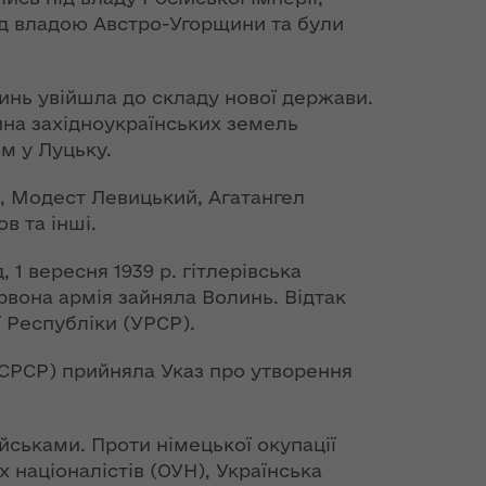
ід владою Австро-Угорщини та були
линь увійшла до складу нової держави.
тина західноукраїнських земель
м у Луцьку.
ка, Модест Левицький, Агатангел
в та інші.
1 вересня 1939 р. гітлерівська
ервона армія зайняла Волинь. Відтак
ї Республіки (УРСР).
(СРСР) прийняла Указ про утворення
ійськами. Проти німецької окупації
х націоналістів (ОУН), Українська