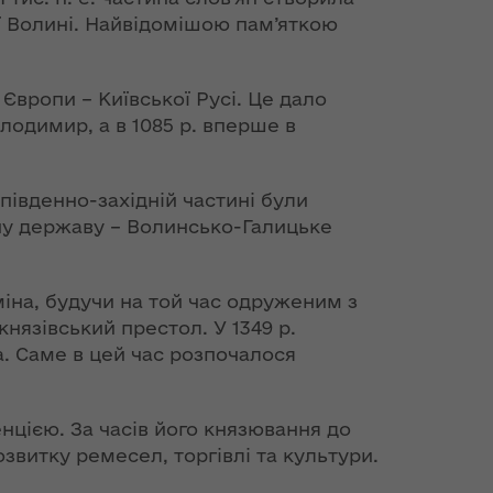
ї Волині. Найвідомішою пам’яткою
Європи – Київської Русі. Це дало
олодимир, а в 1085 р. вперше в
 південно-західній частині були
дну державу – Волинсько-Галицьке
іна, будучи на той час одруженим з
язівський престол. У 1349 р.
. Саме в цей час розпочалося
нцією. За часів його князювання до
витку ремесел, торгівлі та культури.