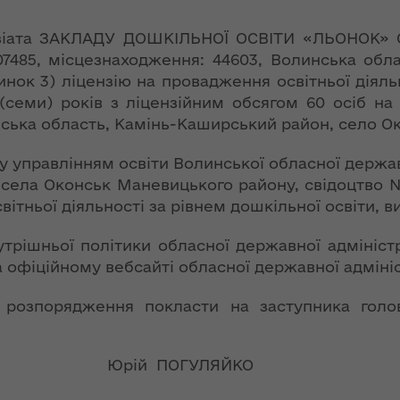
ї
ення
ня 2018
Новий
нзіата ЗАКЛАДУ ДОШКІЛЬНОЇ ОСВІТИ «ЛЬОНОК
них
 "Про
адміністративно-
07485, місцезнаходження: 44603, Волинська обл
у
територіальний
нок 3) ліцензію на провадження освітньої діяльн
устрій Волині: які
 (семи) років з ліцензійним обсягом 60 осіб н
функції мають
инська область, Камінь-Каширський район, село О
новостворені
ення
ння»
районні державні
сня
ну управлінням освіти Волинської обласної держав
адміністрації
№ 608
ела Оконськ Маневицького району, свідоцтво № 
ітарну
вітньої діяльності за рівнем дошкільної освіти, 
9 червня в області
стартувала літня
трішньої політики обласної державної адмініст
оздоровча
ення
фіційному вебсайті обласної державної адмініс
кампанія для дітей
ня 2018
 "Про
розпорядження покласти на заступника голов
лення
НЕФОРМАТ:
інтерв’ю із
а,
заступником
 ПОГУЛЯЙКО
ування
голови ОДА Ігорем