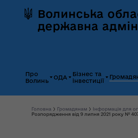
Волинська обла
державна адмін
Про
Бізнес та
Громадя
ОДА
Волинь
інвестиції
Герб та прапор
Дія.Бізнес
Керівництво
Розпорядж
Історія Волині
Платформа
Головна
Громадянам
Інформація для 
Органи влади
Відкриті да
Розпорядження від 9 липня 2021 року № 40
«Пульс»
Природні ресурси
Діяльність
Доступ до
Апарат
UNITED 24
публічної
облдержадміністрації
Паспорт області