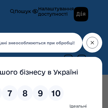
Налаштування
Пошук
доступності
ої діяльності»
09 липня 2021,
14:47
останні оновлення: 02 липня 2026