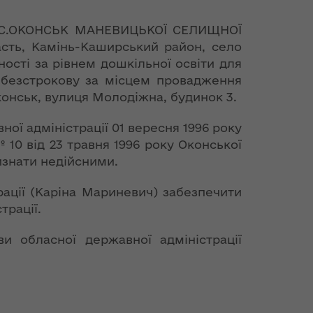
» С.ОКОНСЬК МАНЕВИЦЬКОЇ СЕЛИЩНОЇ
асть, Камінь-Каширський район, село
ості за рівнем дошкільної освіти для
а безстрокову за місцем провадження
конськ, вулиця Молодіжна, будинок 3.
ної адміністрації 01 вересня 1996 року
10 від 23 травня 1996 року Оконської
визнати недійсними.
рації (Каріна Мариневич) забезпечити
трації.
и обласної державної адміністрації