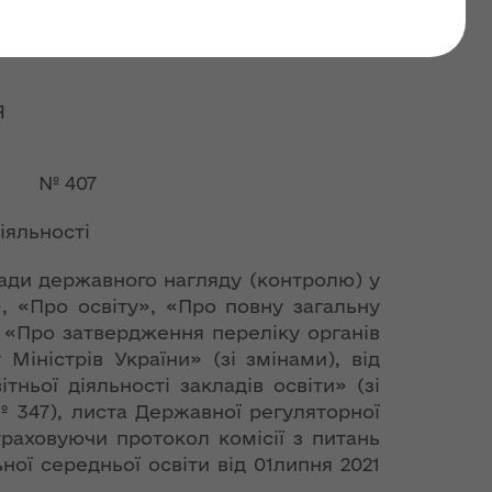
оформлення ліцензії на
Я
 № 407
іяльності
асади державного нагляду (контролю) у
», «Про освіту», «Про повну загальну
9 «Про затвердження переліку органів
Міністрів України» (зі змінами), від
ьої діяльності закладів освіти» (зі
№ 347), листа Державної регуляторної
ураховуючи протокол комісії з питань
ьної середньої освіти від 01липня 2021