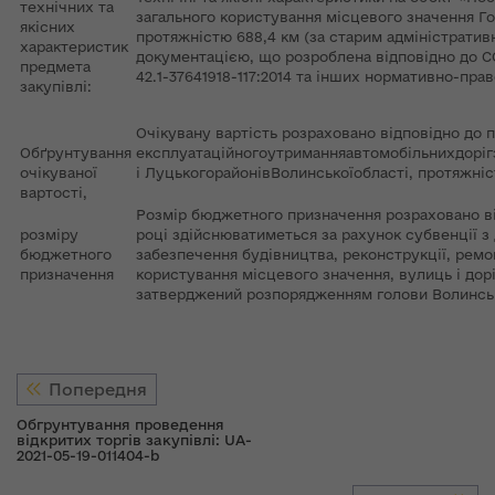
технічних та
загального користування місцевого значення Го
якісних
протяжністю 688,4 км (за старим адміністрат
характеристик
документацією, що розроблена відповідно до СОУ
предмета
42.1-37641918-117:2014 та інших нормативно-прав
закупівлі:
Очікувану вартість розраховано відповідно до 
Обґрунтування
експлуатаційногоутриманняавтомобільнихдоріг
очікуваної
і ЛуцькогорайонівВолинськоїобласті, протяжніс
вартості,
Розмір бюджетного призначення розраховано від
розміру
році здійснюватиметься за рахунок субвенції
бюджетного
забезпечення будівництва, реконструкції, ремо
призначення
користування місцевого значення, вулиць і дорі
затверджений розпорядженням голови Волинсько
Попередня
Обгрунтування проведення
відкритих торгів закупівлі: UA-
2021-05-19-011404-b