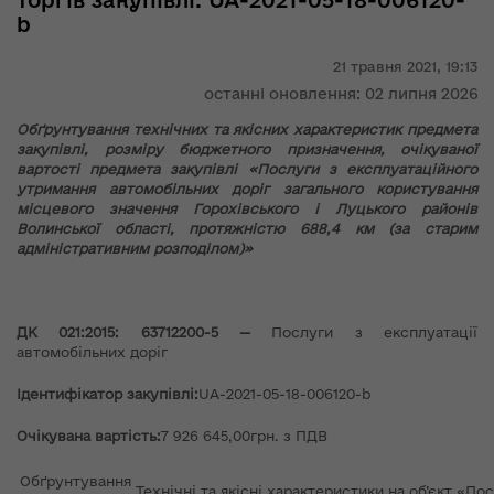
торгів закупівлі: UA-2021-05-18-006120-
b
21 травня 2021,
19:13
останні оновлення: 02 липня 2026
Обґрунтування технічних та якісних характеристик предмета
закупівлі, розміру бюджетного призначення, очікуваної
вартості предмета закупівлі «Послуги з експлуатаційного
утримання автомобільних доріг загального користування
місцевого значення Горохівського і Луцького районів
Волинської області, протяжністю 688,4 км (за старим
адміністративним розподілом)»
ДК 021:2015: 63712200-5 —
Послуги з експлуатації
автомобільних доріг
Ідентифікатор закупівлі:
UA-2021-05-18-006120-b
Очікувана вартість:
7 926 645,00грн. з ПДВ
Обґрунтування
Технічні та якісні характеристики на об’єкт «П