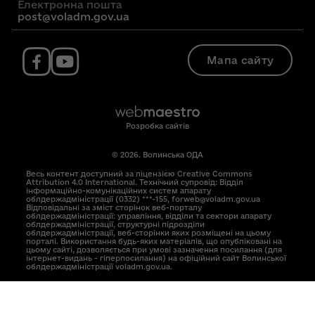
Електронна пошта
post@voladm.gov.ua
Мапа сайту
Розробка сайтів
© 2026. Волинська ОДА
Весь контент доступний за ліцензією Creative Commons
Attribution 4.0 International. Технічний супровід: Відділ
інформаційно-комунікаційних систем апарату
облдержадміністрації (0332) ***-155, forweb@voladm.gov.ua
Відповідальні за зміст сторінок веб-порталу
облдержадміністрації: управління, відділи та сектори апарату
облдержадміністрації, структурні підрозділи
облдержадміністрації, веб-сторінки яких розміщені на цьому
порталі. Використання будь-яких матеріалів, що опубліковані на
цьому сайті, дозволяється при умові зазначення посилання (для
інтернет-видань - гіперпосилання) на офіційний сайт Волинської
облдержадміністрації voladm.gov.ua.