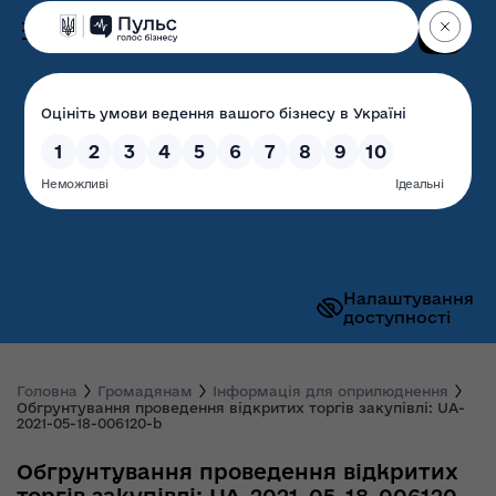
Пошук
Волинська обласна
державна адміністрація
Налаштування
доступності
Головна
Громадянам
Інформація для оприлюднення
Обгрунтування проведення відкритих торгів закупівлі: UA-
2021-05-18-006120-b
Обгрунтування проведення відкритих