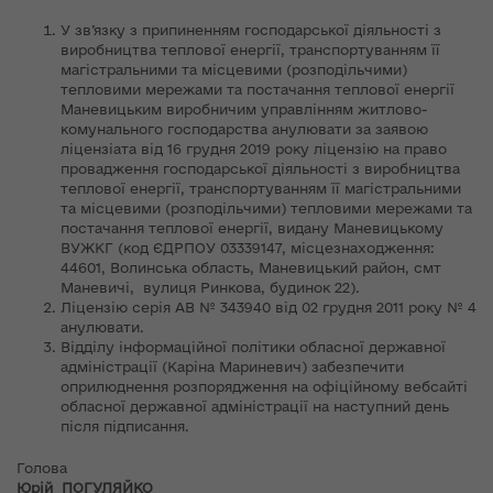
У зв’язку з припиненням господарської діяльності з
виробництва теплової енергії, транспортуванням її
магістральними та місцевими (розподільчими)
тепловими мережами та постачання теплової енергії
Маневицьким виробничим управлінням житлово-
комунального господарства анулювати за заявою
ліцензіата від 16 грудня 2019 року ліцензію на право
провадження господарської діяльності з виробництва
теплової енергії, транспортуванням її магістральними
та місцевими (розподільчими) тепловими мережами та
постачання теплової енергії, видану Маневицькому
ВУЖКГ (код ЄДРПОУ 03339147, місцезнаходження:
44601, Волинська область, Маневицький район, смт
Маневичі, вулиця Ринкова, будинок 22).
Ліцензію серія АВ № 343940 від 02 грудня 2011 року № 4
анулювати.
Відділу інформаційної політики обласної державної
адміністрації (Каріна Мариневич) забезпечити
оприлюднення розпорядження на офіційному вебсайті
обласної державної адміністрації на наступний день
після підписання.
Голова
Юрій ПОГУЛЯЙКО