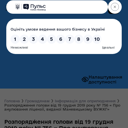
Пошук
Волинська обласна
державна адміністрація
Налаштування
доступності
Головна
Громадянам
Інформація для оприлюднення
Розпорядження голови від 19 грудня 2019 року № 756 « Про
анулювання ліцензії, виданої Маневицькому ВУЖКГ»
Розпорядження голови від 19 грудня