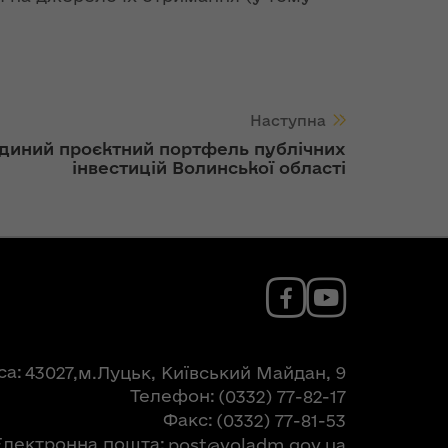
Наступна
диний проєктний портфель публічних
інвестицій Волинської області
са
43027,м.Луцьк, Київський Майдан, 9
Телефон
(0332) 77-82-17
Факс
(0332) 77-81-53
Електронна пошта
post@voladm.gov.ua