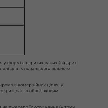
я у формі відкритих даних (відкриті
олені для їх подальшого вільного
крема в комерційних цілях, у
криті дані з обов’язковим
 на джерело їх отримання (у тому