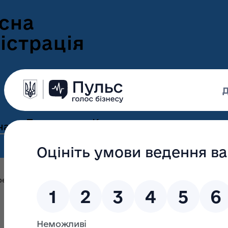
сна
істрація
Пресцентр
Корисна
нам
та новини
інформація
Оголошення
Інформація для
ення
ветеранів
Новини Волині
елік територій та об’єктів природно-заповідного фонду
ні
Інформація для
е-Ветеран
Фотогалерея
ВПО
Відеогалерея
Подати е-