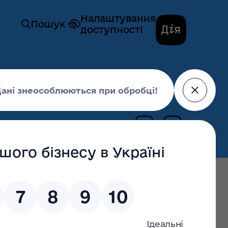
Налаштування
Пошук
доступності
20 жовтня 2025,
18:27
останні оновлення: 17 липня 2026