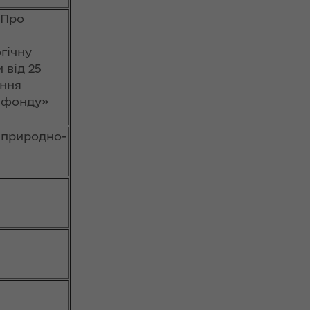
«Про
гічну
 від 25
ення
о фонду»
 природно-