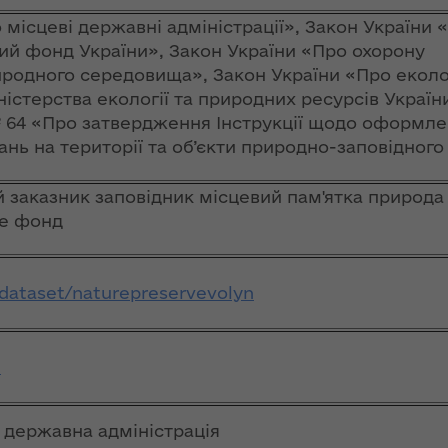
ння
Чуліпою для
ергії"
«InsiderMedia».
 місцеві державні адміністрації», Закон України 
ВІДЕО
ий фонд України», Закон України «Про охорону
ення
родного середовища», Закон України «Про еколо
ня 2018
Інтерв’ю
істерства екології та природних ресурсів України
 "Про
заступниці голови
№ 64 «Про затвердження Інструкції щодо оформл
лення
ОДА Вікторії
ань на території та об’єкти природно-заповідног
Левчук для ІА
а,
«Конкурент»
 заказник заповідник місцевий пам'ятка природа
ування
ще фонд
ння
Вікторія Левчук
ергії"
про плани на
посаді заступниці
/dataset/naturepreservevolyn
ення
голови ОДА в
ня 2018
ефірі телеканалу
 "Про
«Громадське
n
видачі
інтерактивне
телебачення»
ування
 державна адміністрація
ння
НЕФОРМАТ: