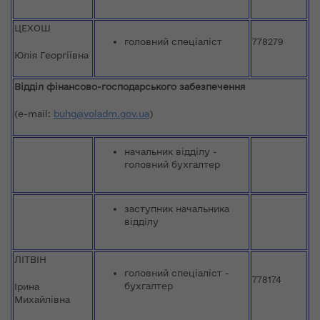
ЦЕХОШ
головний спеціаліст
778279
Юлія Георгіївна
Відділ
фінансово-господарського забезпечення
(e-mail:
buhg@voladm.gov.ua
)
начальник відділу -
головний бухгалтер
заступник начальника
відділу
ЛІТВІН
головний спеціаліст -
778174
бухгалтер
Ірина
Михайлівна