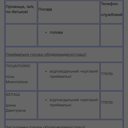
Телефон
Прізвище, ім’я,
Посада
по-батькові
службовий
голова
Приймальня голови облдержадміністрації
ПОЦАЛУЙКО
відповідальний черговий
778139
приймальні
Ніна
Миколаївна
БЕЛАШ
відповідальний черговий
778139
приймальні
Ірина
Дмитрівна
Заступники голови облдержадміністрації