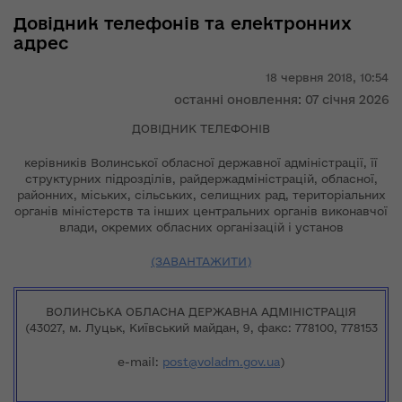
Довідник телефонів та електронних
адрес
18 червня 2018,
10:54
останні оновлення: 07 січня 2026
ДОВІДНИК ТЕЛЕФОНІВ
керівників Волинської обласної державної адміністрації, її
структурних підрозділів, райдержадміністрацій, обласної,
районних, міських, сільських, селищних рад, територіальних
органів міністерств та інших центральних органів виконавчої
влади, окремих обласних організацій і установ
(ЗАВАНТАЖИТИ)
ВОЛИНСЬКА ОБЛАСНА ДЕРЖАВНА АДМІНІСТРАЦІЯ
(43027, м. Луцьк, Київський майдан, 9, факс: 778100, 778153
e-mail:
post@voladm.gov.ua
)