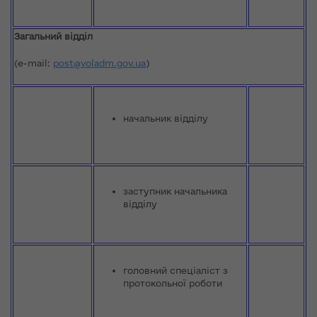
Загальний відділ
(e-mail:
post@voladm.gov.ua
)
начальник відділу
заступник начальника
відділу
головний спеціаліст з
протокольної роботи