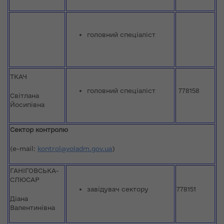
головний спеціаліст
ТКАЧ
головний спеціаліст
778158
Світлана
Йосипівна
Сектор контролю
(e-mail:
kontrol@voladm.gov.ua
)
ГАНІГОВСЬКА-
СЛЮСАР
завідувач сектору
778151
Діана
Валентинівна