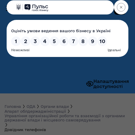
Пошук
Волинська обласна
державна адміністрація
Налаштування
доступності
Головна
ОДА
Органи влади
Апарат облдержадміністрації
Управління організаційної роботи та взаємодії з органами
державної влади і місцевого самоврядування
Довідник телефонів