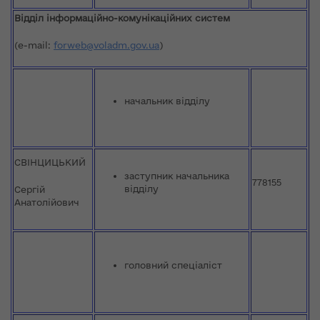
В
ідділ інформаційно-комунікаційних систем
(e-mail:
forweb@voladm.gov.ua
)
начальник відділу
СВІНЦИЦЬКИЙ
заступник начальника
778155
відділу
Сергій
Анатолійович
головний спеціаліст