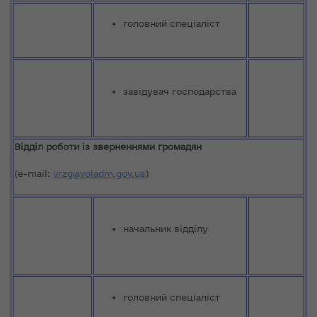
головний спеціаліст
завідувач господарства
Відділ
роботи із зверненнями громадян
(e-mail:
vrzg@voladm.gov.ua
)
начальник відділу
головний спеціаліст