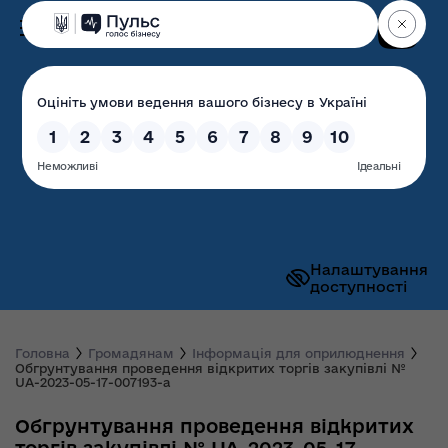
Пошук
Волинська обласна
державна адміністрація
Налаштування
доступності
Головна
Громадянам
Інформація для оприлюднення
Обгрунтування проведення відкритих торгів закупівлі №
UA-2023-05-17-007193-a
Обгрунтування проведення відкритих