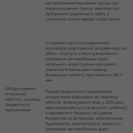
несприятливий весняний період при
перезволоженні ґрунту земполотна і
руйнування дорожнього одягу у
спекотний літній період та ряд інших.
Очікувана вартість розраховано
відповідно кошторисної документації на
об’єкт «Послуги з експлуатаційного
утримання автомобільних доріг
загального користування місцевого
значення Ковельського району
Волинської області, протяжністю 597,7
км»
Обґрунтування
Розмір бюджетного призначення
очікуваної
розраховано відповідно до переліку
вартості, розміру
об’єктів, фінансування яких у 2023 році
бюджетного
здійснюватиметься за рахунок субвенції
призначення
з державного бюджету місцевим
бюджетам на фінансове забезпечення
будівництва, реконструкції, ремонту і
утримання автомобільних доріг