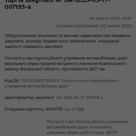
торгів закупівлі № UA-2023-05-17-
007193-a
18 травня 2023,
10:34
останні оновлення: 02 липня 2026
Обґрунтування технічних та якісних характеристик предмета
закупівлі, розміру бюджетного призначення, очікуваної
вартості предмета закупівлі
Послуги з експлуатаційного утримання автомобільних доріг
загального користування місцевого значення Ковельського
району Волинської області, протяжністю 597,7 км
Код ДК
021:2015:63712200-5 Послуги з експлуатаційного
утримання автомобільних доріг
Ідентифікатор закупівлі:
UA-2023-05-17-007193-a
Очікувана вартість: 50742725
грн з ПДВ
Послуги з експлуатаційного утримання
автомобільних доріг включають
комплекс видів робіт згідно ДСТУ