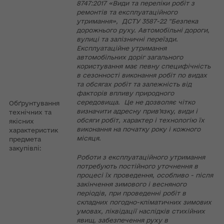
8747:2017 «Види та переліки робіт з
ремонтів та експлуатаційного
утримання», ДСТУ 3587-22 "Безпека
дорожнього руху. Автомобільні дороги,
вулиці та залізничні переїзди.
Експлуатаційне утримання
автомобільних доріг загального
користування має певну специфічність
в сезонності виконання робіт по видах
та обсягах робіт та залежність від
факторів впливу природного
середовища. Це не дозволяє чітко
Обґрунтування
визначити адресну прив’язку, види і
технічних та
обсяги робіт, характер і технологію їх
якісних
виконання на початку року і кожного
характеристик
місяця.
предмета
закупівлі:
Роботи з експлуатаційного утримання
потребують постійного уточнення в
процесі їх проведення, особливо - після
закінчення зимового і весняного
періодів, при проведенні робіт в
складних погодно-кліматичних зимових
умовах, ліквідації наслідків стихійних
явищ, забезпечення руху в