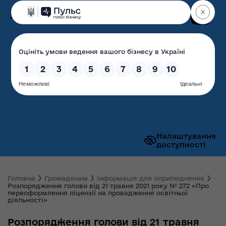
Пошук
Волинська обласна
державна адміністрація
Налаштування
доступності
Головна
Громадянам
Інформація для оприлюднення
Розпорядження голови від 21 травня 2021 року № 272 «Про
переоформлення ліцензії на провадження освітньої
діяльності»
Розпорядження голови від 21 травня