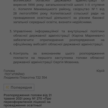
Волинської обласної державної адміністрації 01
вересня 1996 року загальноосвітній школі І–ІІ ступеня
с. Копилля Маневицького району, свідоцтво №1 від
28 лютого1994 року Копилівської сільської ради на
провадження освітньої діяльності за рівнем базової
загальної середньої освіти, визнати недійсними.
Управлінню інформаційної та внутрішньої політики
обласної державної адміністрації (Каріна Мариневич)
забезпечити оприлюднення розпорядження на
офіційному вебсайті обласної державної адміністрації.
Контроль за виконанням цього розпорядження
покласти на першого заступника голови обласної
державної адміністрації Сергія Мовенка.
Голова Юрій
ПОГУЛЯЙКО
Людмила Плахотна 722 354
Попередня
Розпорядження голови від 21
травня 2021 року № 270 «Про
переоформлення ліцензії на
провадження освітньої