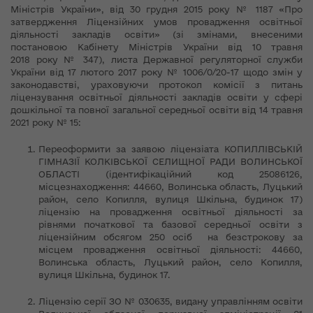
Міністрів України», від 30 грудня 2015 року № 1187 «Про
затвердження Ліцензійних умов провадження освітньої
діяльності закладів освіти» (зі змінами, внесеними
постановою Кабінету Міністрів України від 10 травня
2018 року № 347), листа Державної регуляторної служби
України від 17 лютого 2017 року № 1006/0/20-17 щодо змін у
законодавстві, ураховуючи протокол комісії з питань
ліцензування освітньої діяльності закладів освіти у сфері
дошкільної та повної загальної середньої освіти від 14 травня
2021 року № 15:
Переоформити за заявою ліцензіата КОПИЛЛІВСЬКІЙ
ГІМНАЗІЇ КОЛКІВСЬКОЇ СЕЛИЩНОЇ РАДИ ВОЛИНСЬКОЇ
ОБЛАСТІ (ідентифікаційний код 25086126,
місцезнаходження: 44660, Волинська область, Луцький
район, село Копилля, вулиця Шкільна, будинок 17)
ліцензію на провадження освітньої діяльності за
рівнями початкової та базової середньої освіти з
ліцензійним обсягом 250 осіб на безстрокову за
місцем провадження освітньої діяльності: 44660,
Волинська область, Луцький район, село Копилля,
вулиця Шкільна, будинок 17.
Ліцензію серії ЗО № 030635, видану управлінням освіти