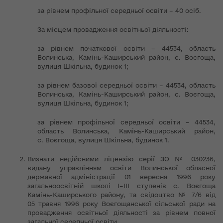
за рівнем профільної середньої освіти – 40 осіб.
За місцем провадження освітньої діяльності:
за рівнем початкової освіти – 44534, область
Волинська, Камінь-Каширський район, с. Воєгоща,
вулиця Шкільна, будинок 1;
за рівнем базової середньої освіти – 44534, область
Волинська, Камінь-Каширський район, с. Воєгоща,
вулиця Шкільна, будинок 1;
за рівнем профільної середньої освіти – 44534,
область Волинська, Камінь-Каширський район,
с. Воєгоща, вулиця Шкільна, будинок 1.
Визнати недійсними ліцензію серії ЗО № 030236,
видану управлінням освіти Волинської обласної
державної адміністрації 01 вересня 1996 року
загальноосвітній школі І–ІІІ ступенів с. Воєгоща
Камінь-Каширського району, та свідоцтво № 7/6 від
05 травня 1996 року Воєгощанської сільської ради на
провадження освітньої діяльності за рівнем повної
загальної середньої освіти.