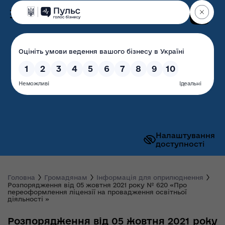
Пошук
Волинська обласна
державна адміністрація
Налаштування
доступності
Головна
Громадянам
Інформація для оприлюднення
Розпорядження від 05 жовтня 2021 року № 620 «Про
переоформлення ліцензії на провадження освітньої
діяльності »
Розпорядження від 05 жовтня 2021 року