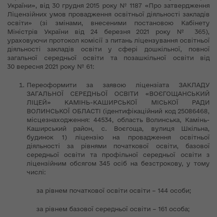
України», від 30 грудня 2015 року № 1187 «Про затвердження
Ліцензійних умов провадження освітньої діяльності закладів
освіти» (зі змінами, внесеними постановою Кабінету
Міністрів України від 24 березня 2021 року № 365),
ураховуючи протокол комісії з питань ліцензування освітньої
діяльності закладів освіти у сфері дошкільної, повної
загальної середньої освіти та позашкільної освіти від
30 вересня 2021 року № 61:
Переоформити за заявою ліцензіата ЗАКЛАДУ
ЗАГАЛЬНОЇ СЕРЕДНЬОЇ ОСВІТИ «ВОЄГОЩАНСЬКИЙ
ЛІЦЕЙ» КАМІНЬ-КАШИРСЬКОЇ МІСЬКОЇ РАДИ
ВОЛИНСЬКОЇ ОБЛАСТІ (ідентифікаційний код 25086468,
місцезнаходження: 44534, область Волинська, Камінь-
Каширський район, с. Воєгоща, вулиця Шкільна,
будинок 1) ліцензію на провадження освітньої
діяльності за рівнями початкової освіти, базової
середньої освіти та профільної середньої освіти з
ліцензійним обсягом 345 осіб на безстрокову, у тому
числі:
за рівнем початкової освіти освіти – 144 особи;
за рівнем базової середньої освіти – 161 особа;