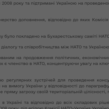
ї
 2008 року та підтримані Україною на проведеном
ення
ня 2018
Новий
них
 "Про
адміністративно-
у
територіальний
нерство доповнення, відповідно до яких Комісія
устрій Волині: які
функції мають
новостворені
му було покладено на Бухарестському саміті НАТО
ення
ння»
районні державні
сня
адміністрації
діалогу та співробітництва між НАТО та Україною 
№ 608
ітарну
ованим на продовження політичних, економічних
9 червня в області
х є членство в НАТО, концентруючи увагу на клю
стартувала літня
оздоровча
ення
кампанія для дітей
ня 2018
ю регулярних зустрічей для проведення консул
 "Про
 на вимогу України у відповідності до парагра
лення
НЕФОРМАТ:
 пряму загрозу своїй територіальній цілісності, 
інтерв’ю із
а,
заступником
Україні та відповідно до всіх складових рішенн
ування
голови ОДА Ігорем
008 року, під егідою Комісії НАТО-Україна Україн