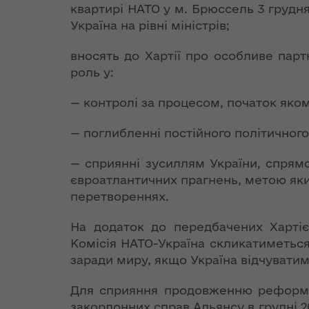
екологічно
Оголошення про
квартирі НАТО у м. Брюссель 3 грудня
Розпорядж
ЄС надасть
Територіальні
безпеки та
конкурс
від 30 серп
наступні 54 млн
Україна на рівні міністрів;
Ірина Фріз: Не
Регіональні
громади
надзвичай
структурних
року № 579
євро на Фонд
існує баз НАТО, як
цільові
Волинської області
ситуацій
підрозділів
гуманітарн
енергоефективності,
вносять до Хартії про особливе парт
і військ НАТО
програми
допомогу"
— Геннадій Зубко
роль у:
Державна
Консультативно-
Стратегія
Президент
Звіти про
програма
дорадчі органи
— контролі за процесом, початок яко
розвитку
Розпорядж
Україна
підписав Указ
виконання
«єВідновле
Волинської
від 18 вере
ратифікувала
«Про річні
регіональних
— поглибленні постійного політичного 
області на
2018 року 
Угоду про
національні
цільових програм
період до 2027
"Про гуман
фінансування
програми під
— сприянні зусиллям України, спрям
року
допомогу"
Дунайської
егідою Комісії
євроатлантичних прагнень, метою яки
транснаціональної
Україна – НАТО»
Грантові фонди
перетвореннях.
програми
Стратегія розвитку
Розпорядж
Волинської області
від 05 жовт
Корисні
Бюджет
На додаток до передбачених Хартіє
на період до 2027
року № 644
ЄБРР підтримує
посилання
Комісія НАТО-Україна скликатиметься
року
переоформ
ініціативу України
заради миру, якщо Україна відчуватиме
ліцензії з
щодо переходу на
Десять цікавих
виробництв
систему
План заходів на
фактів про НАТО
Для сприяння продовженню реформ в 
транспорт
«зелених»
2021-2023 роки з
закордонних справ Альянсу в грудні 2