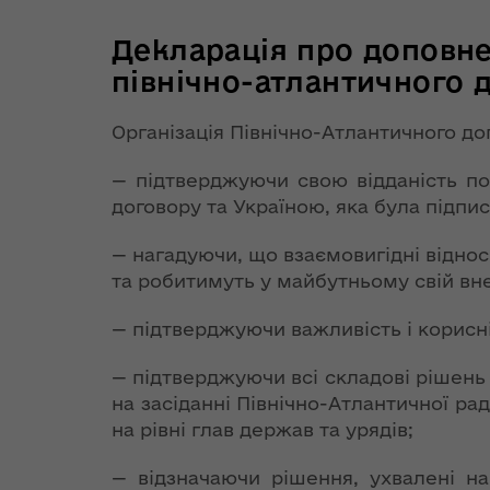
інформації
Завдання
Центр підтримки
телефонів
підприємців
Структурні
Декларація про доповне
Електронні
Дія.Бізнес у
Графік прийому
підрозділи
Запобігання
закупівлі
північно-атлантичного д
Луцьку
громадян
облдержадміністрації
корупції
Інформація
Регіональний офіс
Організація Північно-Атлантичного до
Звернення
оприлюдне
Плани роботи ОДА
Районні державні
Повідомити про
міжнародного
громадян
адміністрації
корупційне
співробітництва
— підтверджуючи свою відданість по
Безбар'єрні
Волинської області
правопорушення
Розпорядж
Фінанси
договору та Україною, яка була підпис
Цифрова
від 21 черв
Регуляторна
трансформація
ОДА і
року № 365
політика
Міські ради міст
— нагадуючи, що взаємовигідні відно
Очищення влади
Волині
громадські
гуманітарн
обласного
та робитимуть у майбутньому свій вне
допомогу"
Україна - НАТО
значення
Контакти
Громадськ
Адреса.
— підтверджуючи важливість і корисні
обговорен
Розпорядок
Європейська
Розпорядж
В Україні
Територіальні
роботи
інтеграція
від 14 серп
— підтверджуючи всі складові рішень с
відбуваються
Рішення
органи
року № 535
масштабні
Волинської
на засіданні Північно-Атлантичної рад
Адміністративні
Оголошення про
гуманітарн
Євроінтеграційний
військові
регіональн
на рівні глав держав та урядів;
Волинська
послуги та
конкурс
допомогу"
дайджест
навчання:
комісії з п
обласна Рада
дозвільна
видовищне відео
техногенно
— відзначаючи рішення, ухвалені на
діяльність