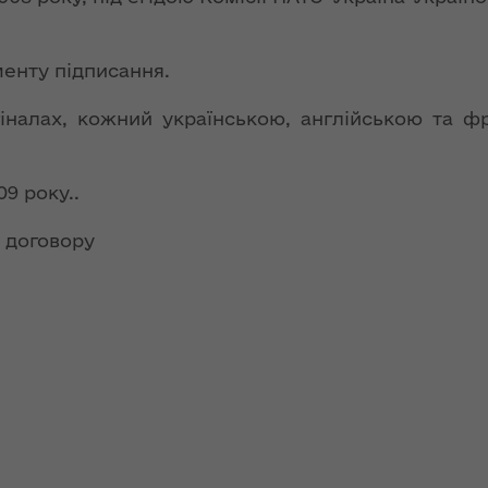
ння
Чуліпою для
ергії"
«InsiderMedia».
ВІДЕО
менту підписання.
ення
ня 2018
Інтерв’ю
гіналах, кожний українською, англійською та ф
 "Про
заступниці голови
лення
ОДА Вікторії
Левчук для ІА
9 року..
а,
«Конкурент»
ування
о договору
ння
Вікторія Левчук
ергії"
про плани на
посаді заступниці
ення
голови ОДА в
ня 2018
ефірі телеканалу
 "Про
«Громадське
видачі
інтерактивне
телебачення»
ування
ння
НЕФОРМАТ: