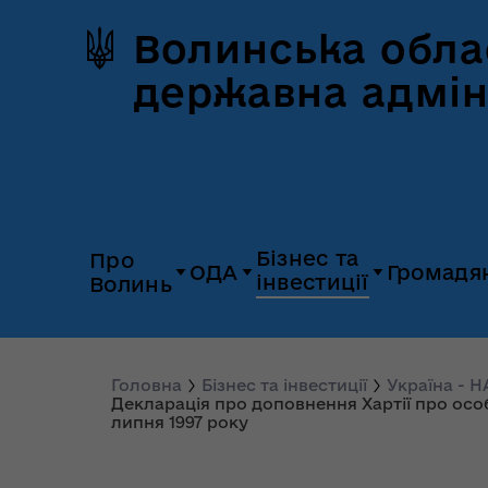
Волинська обла
державна адмін
Бізнес та
Про
ОДА
Громадя
інвестиції
Волинь
Дія.Бізнес
Герб та прапор
Керівництво
Розпорядж
Платформа
Історія Волині
Головна
Бізнес та інвестиції
Україна - 
Органи влади
Відкриті да
Декларація про доповнення Хартії про осо
«Пульс»
липня 1997 року
Природні ресурси
Діяльність
Доступ до
Апарат
UNITED 24
публічної
облдержадміністрації
Паспорт області
Довідник