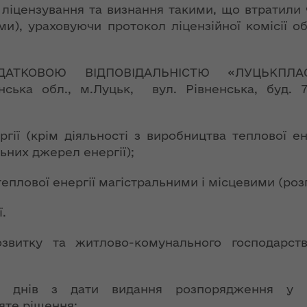
ї
ліцензування та визнання такими, що втратили ч
ення
ня 2018
Новий
и), ураховуючи протокол ліцензійної комісії обл
них
 "Про
адміністративно-
у
територіальний
устрій Волині: які
АТКОВОЮ ВІДПОВІДАЛЬНІСТЮ «ЛУЦЬКПЛАС
функції мають
нська обл., м.Луцьк, вул. Рівненська, буд. 
новостворені
ення
ння»
районні державні
сня
адміністрації
ргії (крім діяльності з виробництва теплової е
№ 608
ітарну
них джерел енергії);
9 червня в області
стартувала літня
 теплової енергії магістральними і місцевими (р
оздоровча
ення
кампанія для дітей
ї.
ня 2018
 "Про
звитку та житлово-комунального господарств
лення
НЕФОРМАТ:
інтерв’ю із
а,
заступником
х днів з дати видання розпорядження у 
ування
голови ОДА Ігорем
те рішення;