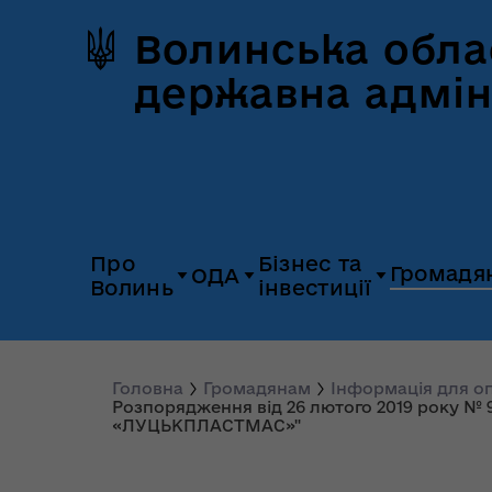
Волинська обла
державна адмін
Про
Бізнес та
Громадя
ОДА
Волинь
інвестиції
Герб та прапор
Дія.Бізнес
Керівництво
Розпорядж
Історія Волині
Платформа
Головна
Громадянам
Інформація для 
Органи влади
Відкриті да
Розпорядження від 26 лютого 2019 року № 9
«Пульс»
«ЛУЦЬКПЛАСТМАС»"
Природні ресурси
Діяльність
Доступ до
Апарат
UNITED 24
публічної
облдержадміністрації
Паспорт області