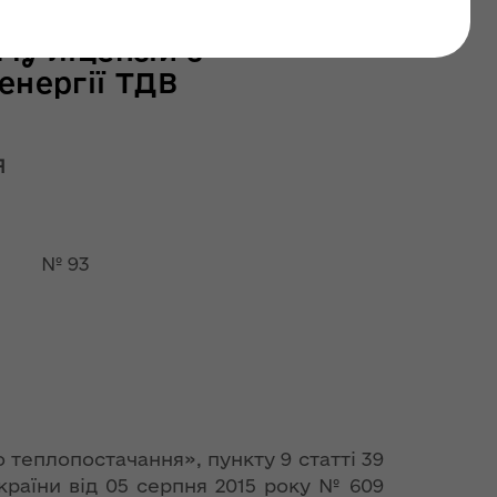
останні оновлення: 02 липня 2026
чу ліцензій з
енергії ТДВ
Я
к № 93
о теплопостачання», пункту 9 статті 39
України від 05 серпня 2015 року № 609