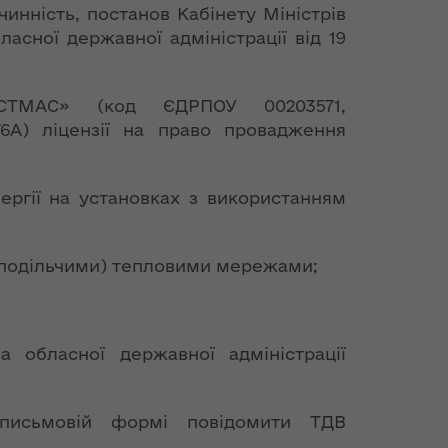
инність, постанов Кабінету Міністрів
асної державної адміністрації від 19
ТМАС» (код ЄДРПОУ 00203571,
76А) ліцензії на право провадження
нергії на установках з використанням
озподільчими) тепловими мережами;
а обласної державної адміністрації
письмовій формі повідомити ТДВ