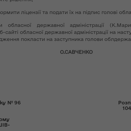
ння
Чуліпою для
ергії"
«InsiderMedia».
рмити ліцензії та подати їх на підпис голові обла
ВІДЕО
ення
ки обласної державної адміністрації (К.Ма
ня 2018
Інтерв’ю
сайті обласної державної адміністрації на наст
 "Про
заступниці голови
ження покласти на заступника голови облдержад
лення
ОДА Вікторії
Левчук для ІА
О.САВЧЕНКО
а,
«Конкурент»
ування
ння
Вікторія Левчук
ергії"
про плани на
посаді заступниці
ення
голови ОДА в
ня 2018
ефірі телеканалу
 "Про
«Громадське
оку № 96
Розп
видачі
інтерактивне
104
телебачення»
кому
ування
ШІВ-
ння
НЕФОРМАТ: