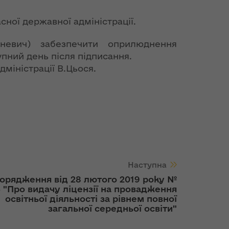
сної державної адміністрації.
риневич) забезпечити оприлюднення
упний день після підписання.
міністрації В.Цьося.
Наступна
орядження від 28 лютого 2019 року №
 "Про видачу ліцензії на провадження
освітньої діяльності за рівнем повної
загальної середньої освіти"