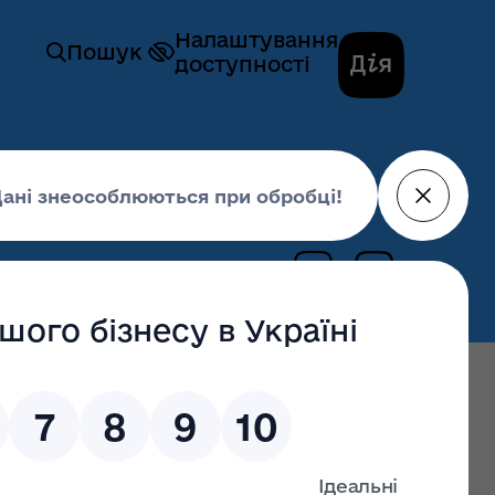
Налаштування
Пошук
доступності
 та постачання теплової енергії ТДВ
26 лютого 2019,
16:57