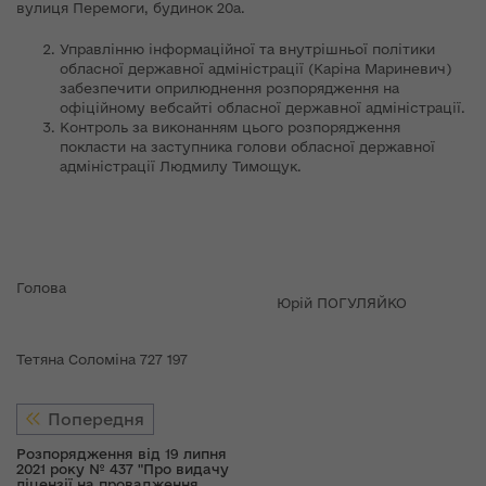
вулиця Перемоги, будинок 20а.
Управлінню інформаційної та внутрішньої політики
обласної державної адміністрації (Каріна Мариневич)
забезпечити оприлюднення розпорядження на
офіційному вебсайті обласної державної адміністрації.
Контроль за виконанням цього розпорядження
покласти на заступника голови обласної державної
адміністрації Людмилу Тимощук.
Голова
Юрій ПОГУЛЯЙКО
Тетяна Соломіна 727 197
Попередня
Розпорядження від 19 липня
2021 року № 437 "Про видачу
ліцензії на провадження