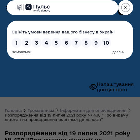
Пошук
Волинська обласна
державна адміністрація
Налаштування
доступності
Головна
Громадянам
Інформація для оприлюднення
Розпорядження від 19 липня 2021 року № 438 "Про видачу
ліцензії на провадження освітньої діяльності"
Розпорядження від 19 липня 2021 року