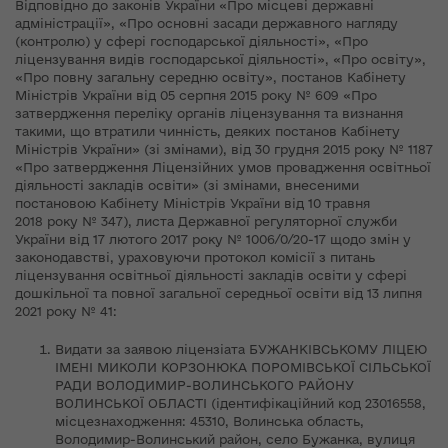
Відповідно до законів України «Про місцеві державні
адміністрації», «Про основні засади державного нагляду
(контролю) у сфері господарської діяльності», «Про
ліцензування видів господарської діяльності», «Про освіту»,
«Про повну загальну середню освіту», постанов Кабінету
Міністрів України від 05 серпня 2015 року № 609 «Про
затвердження переліку органів ліцензування та визнання
такими, що втратили чинність, деяких постанов Кабінету
Міністрів України» (зі змінами), від 30 грудня 2015 року № 1187
«Про затвердження Ліцензійних умов провадження освітньої
діяльності закладів освіти» (зі змінами, внесеними
постановою Кабінету Міністрів України від 10 травня
2018 року № 347), листа Державної регуляторної служби
України від 17 лютого 2017 року № 1006/0/20-17 щодо змін у
законодавстві, ураховуючи протокол комісії з питань
ліцензування освітньої діяльності закладів освіти у сфері
дошкільної та повної загальної середньої освіти від 13 липня
2021 року № 41:
Видати за заявою ліцензіата БУЖАНКІВСЬКОМУ ЛІЦЕЮ
ІМЕНІ МИКОЛИ КОРЗОНЮКА ПОРОМІВСЬКОЇ СІЛЬСЬКОЇ
РАДИ ВОЛОДИМИР-ВОЛИНСЬКОГО РАЙОНУ
ВОЛИНСЬКОЇ ОБЛАСТІ (ідентифікаційний код 23016558,
місцезнаходження: 45310, Волинська область,
Володимир-Волинський район, село Бужанка, вулиця