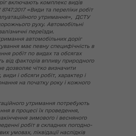
ріг включають комплекс видів
ї
ення
 8747:2017 «Види та переліки робіт
ня 2018
Новий
них
сплуатаційного утримання», ДСТУ
 "Про
адміністративно-
дорожнього руху. Автомобільні
у
територіальний
устрій Волині: які
залізничні переїзди.
функції мають
тримання автомобільних доріг
новостворені
тування має певну специфічність в
ення
ння»
районні державні
ння робіт по видах та обсягах
сня
адміністрації
№ 608
ть від факторів впливу природного
ітарну
е дозволяє чітко визначити
9 червня в області
 види і обсяги робіт, характер і
стартувала літня
онання на початку року і кожного
оздоровча
ення
кампанія для дітей
ня 2018
 "Про
таційного утримання потребують
лення
НЕФОРМАТ:
ння в процесі їх проведення,
інтерв’ю із
закінчення зимового і весняного
а,
заступником
веденні робіт в складних погодно-
ування
голови ОДА Ігорем
их умовах, ліквідації наслідків