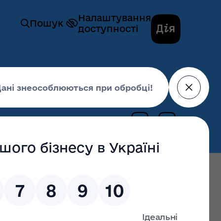
Налаштування
Пошук
доступності
гів закупівлі № UA-2022-11-08-001545-a
08 листопада 2022,
15:49
останні оновлення: 02 липня 2026