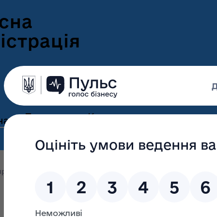
сна
істрація
Пресцентр
Корисна
нам
та новини
інформація
Оголошення
Інформація для
ення
ветеранів
Новини Волині
оприлюднення
Обгрунтування проведення відкритих тор
ні
Інформація для
е-Ветеран
Фотогалерея
ВПО
Відеогалерея
Подати е-