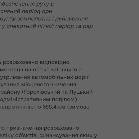
ння
Чуліпою для
абезпечення руху в
ергії"
«InsiderMedia».
сняний період при
ВІДЕО
рунту земполотна і руйнування
ення
у спекотний літній період та ряд
ня 2018
Інтерв’ю
 "Про
заступниці голови
лення
ОДА Вікторії
Левчук для ІА
а,
«Конкурент»
ь розраховано відповідно
ування
ентації на об’єкт «Послуги з
ння
Вікторія Левчук
 утримання автомобільних доріг
ергії"
про плани на
тування місцевого значення
посаді заступниці
району (Горохівський та Луцький
ення
голови ОДА в
 адміністративним поділом)
ня 2018
ефірі телеканалу
і,протяжністю 688,4 км (зимове
 "Про
«Громадське
видачі
інтерактивне
телебачення»
о призначення розраховано
ування
ння
еліку об’єктів, фінансування яких у
НЕФОРМАТ: