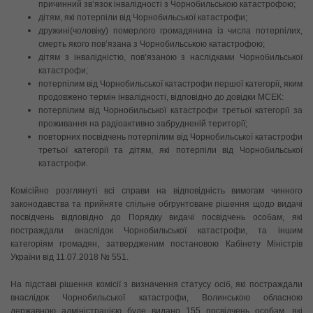
причинний зв’язок інвалідності з Чорнобильською катастрофою;
дітям, які потерпіли від Чорнобильської катастрофи;
дружині(чоловіку) померлого громадянина із числа потерпілих,
смерть якого пов’язана з Чорнобильською катастрофою;
дітям з інвалідністю, пов’язаною з наслідками Чорнобильської
катастрофи;
потерпілим від Чорнобильської катастрофи першої категорії, яким
продовжено термін інвалідності, відповідно до довідки МСЕК:
потерпілим від Чорнобильської катастрофи третьої категорії за
проживання на радіоактивно забрудненій території;
повторних посвідчень потерпілим від Чорнобильської катастрофи
третьої категорії та дітям, які потерпіли від Чорнобильської
катастрофи.
Комісійно розглянуті всі справи на відповідність вимогам чинного
законодавства та прийняте спільне обгрунтоване рішення щодо видачі
посвідчень відповідно до Порядку видачі посвідчень особам, які
постраждали внаслідок Чорнобильської катастрофи, та іншим
категоріям громадян, затвердженим постановою Кабінету Міністрів
України від 11.07.2018 № 551.
На підставі рішення комісії з визначення статусу осіб, які постраждали
внаслідок Чорнобильської катастрофи, Волинською обласною
державною адміністрацією буде видано 155 посвідчень особам, які