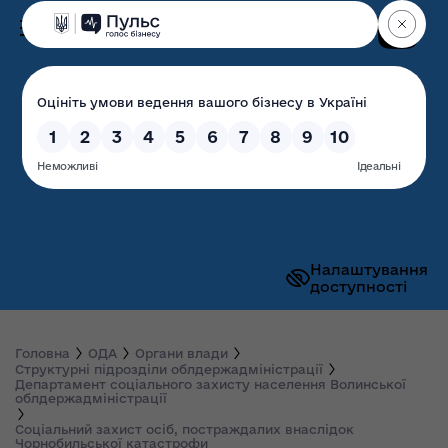
Пошук
Волинська обласна
державна адміністрація
Налаштування
доступності
Головна
ОДА
Органи влади
Структурні підрозділи облдержадміністрації
Департамент соціального захисту населення Волинської
облдержадміністрації
Соціальний захист осіб, постраждалих внаслідок
Чорнобильської катастрофи