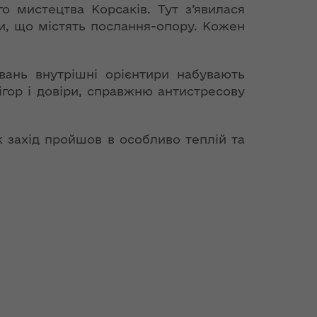
о мистецтва Корсаків. Тут з’явилася
ми, що містять послання-опору. Кожен
вань внутрішні орієнтири набувають
ігор і довіри, справжню антистресову
ож захід пройшов в особливо теплій та