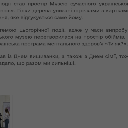
ї
дії став простір Музею сучасного українськог
ення
ня 2018
Новий
енсів». Гілки дерева унизані стрічками з картка
них
 "Про
адміністративно-
ння, яке відгукується саме йому.
у
територіальний
устрій Волині: які
емою цьогорічної події, адже у часи випробу
функції мають
ського музею перетворилася на простір обіймів, 
новостворені
раїнська програма ментального здоров’я «Ти як?».
ення
ння»
районні державні
сня
адміністрації
пав із Днем вишиванки, а також з Днем сім'ї, т
№ 608
ітарну
адало, що разом ми сильніші.
9 червня в області
стартувала літня
оздоровча
ення
кампанія для дітей
ня 2018
 "Про
лення
НЕФОРМАТ:
інтерв’ю із
а,
заступником
ування
голови ОДА Ігорем