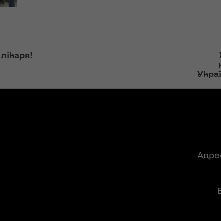
ння
Чуліпою для
ергії"
«InsiderMedia».
ВІДЕО
ення
ня 2018
Інтерв’ю
 лікаря!
 "Про
заступниці голови
лення
ОДА Вікторії
Укра
Левчук для ІА
а,
«Конкурент»
ування
ння
Вікторія Левчук
ергії"
про плани на
посаді заступниці
ення
голови ОДА в
Адре
ня 2018
ефірі телеканалу
 "Про
«Громадське
видачі
інтерактивне
телебачення»
ування
ння
НЕФОРМАТ: