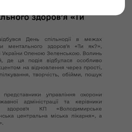
 в межах Всеукраїнської
льного здоров’я «Ти
ідбувся День спільнодії в межах
ми ментального здоров’я «Ти як?»,
і України Оленою Зеленською. Волинь
й, де ця подія відбулася особливо
кцентом на відновлення через прості,
пілкування, творчість, обійми, пошук
 представники управління охорони
жавної адміністрації та керівники
о здоров'я КП «Володимирське
ська центральна міська лікарня», а
».