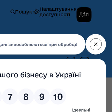
Налаштування
Пошук
доступності
и здоров’я
Новини
19 травня 2025,
15:20
останні оновлення: 17 червня 2026