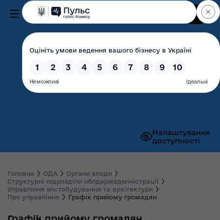
Пошук
Волинська обласна
державна адміністрація
Налаштування
доступності
Головна
ОДА
Органи влади
Структурні підрозділи облдержадміністрації
Управління містобудування та архітектури
Про управління
Графік прийому громадян
Графік прийому громадян