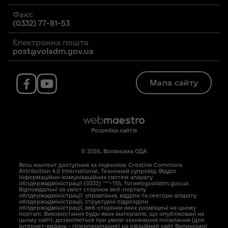
Факс
(0332) 77-81-53
Електронна пошта
post@voladm.gov.ua
Мапа сайту
Розробка сайтів
© 2026. Волинська ОДА
Весь контент доступний за ліцензією Creative Commons
Attribution 4.0 International. Технічний супровід: Відділ
інформаційно-комунікаційних систем апарату
облдержадміністрації (0332) ***-155, forweb@voladm.gov.ua
Відповідальні за зміст сторінок веб-порталу
облдержадміністрації: управління, відділи та сектори апарату
облдержадміністрації, структурні підрозділи
облдержадміністрації, веб-сторінки яких розміщені на цьому
порталі. Використання будь-яких матеріалів, що опубліковані на
цьому сайті, дозволяється при умові зазначення посилання (для
інтернет-видань - гіперпосилання) на офіційний сайт Волинської