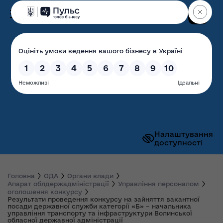
Пошук
Волинська обласна
державна адміністрація
Налаштування
доступності
Головна
ОДА
Органи влади
Апарат облдержадміністрації
Управління персоналом
оголошення конкурсу
Результати проведення конкурсу на зайняття вакантної
посади державної служби категорії «Б» – начальника
управління транспорту та інфраструктури Волинської
обласної державної адміністрації