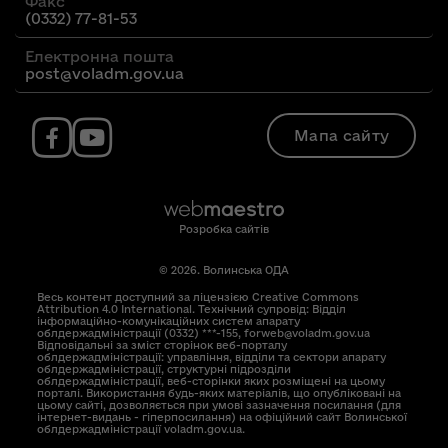
Факс
(0332) 77-81-53
Електронна пошта
post@voladm.gov.ua
Мапа сайту
Розробка сайтів
© 2026. Волинська ОДА
Весь контент доступний за ліцензією Creative Commons
Attribution 4.0 International. Технічний супровід: Відділ
інформаційно-комунікаційних систем апарату
облдержадміністрації (0332) ***-155, forweb@voladm.gov.ua
Відповідальні за зміст сторінок веб-порталу
облдержадміністрації: управління, відділи та сектори апарату
облдержадміністрації, структурні підрозділи
облдержадміністрації, веб-сторінки яких розміщені на цьому
порталі. Використання будь-яких матеріалів, що опубліковані на
цьому сайті, дозволяється при умові зазначення посилання (для
інтернет-видань - гіперпосилання) на офіційний сайт Волинської
облдержадміністрації voladm.gov.ua.