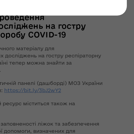
бору біологічного
проведення
осліджень на гостру
воробу СОVID-19
ічного матеріалу для
х досліджень на гостру респіраторну
аїні тепер можна знайти за
.
тичній панелі (дашборді) МОЗ України
м:
https://bit.ly/3bJ2wY2
 ресурс міститься також на
 заповненості ліжок та забезпечення
ої допомоги, визначених для