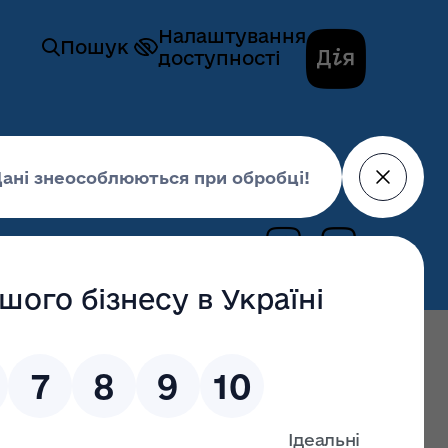
Налаштування
Пошук
доступності
и здоров’я
Новини
респіраторну хворобу СОVID-19
18 січня 2021,
12:04
останні оновлення: 17 червня 2026