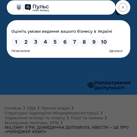
Пошук
Волинська обласна
державна адміністрація
Налаштування
доступності
Головна
ОДА
Органи влади
Структурні підрозділи облдержадміністрації
Управління молоді та спорту
Події та новини
Молодіжна політика, НПВ
MILITARY ІГРИ, ДОМЕДИЧНА ДОПОМОГА, КВЕСТИ – ЦЕ ПРО
«РЕЙНДЖЕР КЕМП»