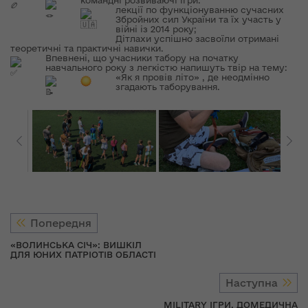
лекції по функціонуванню сучасних
Збройних сил України та їх участь у
війні із 2014 року;
Дітлахи успішно засвоїли отримані
теоретичні та практичні навички.
Впевнені, що учасники табору на початку
навчального року з легкістю напишуть твір на тему:
«Як я провів літо»
, де неодмінно
згадають таборування.
Попередня
«ВОЛИНСЬКА СІЧ»: ВИШКІЛ
ДЛЯ ЮНИХ ПАТРІОТІВ ОБЛАСТІ
Наступна
MILITARY ІГРИ, ДОМЕДИЧНА