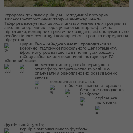
Упродовж декількох днів у м. Володимирі проходив
військово-патріотичний табір «Рейнджер Кемп».
Табір реалізовується шляхом цікавих навчальних програм та
заходів, спортивних ігор, сучасної мілітарно-фізичної
підготовки, командних практичних завдань, які спонукають до
особистісного розвитку і командної співпраці та формування
лідерства.
Традиційно «Рейнджер Кемп» проводиться за
всебічної підтримки профільного Департаменту.
Ефективну реалізацію та втілення усіх завдань
табору забезпечили досвідчені інструктори ГО
«Зелений маяк».
40 мегаактвиних дітлахів поринули в
атмосферу побратимства та успішно
опанували 8 різнопланових розвиваючих
занять:
домедична підготовка;
військові звання та ієрархія;
безпечне поводження
із зброєю;
стрілецька
підготовка;
футбольний турнір;
турнір з американського футболу;
командні розвиваючі ігри.