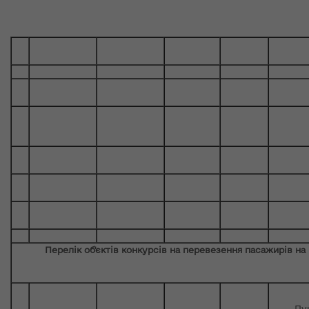
Перелік об'єктів конкурсів на перевезення пасажирів н
Пу