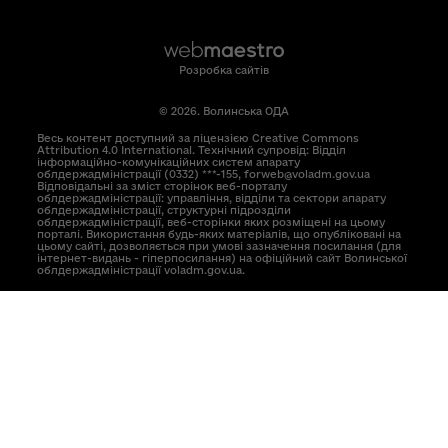
Розробка сайтів
© 2026. Волинська ОДА
Весь контент доступний за ліцензією Creative Commons
Attribution 4.0 International. Технічний супровід: Відділ
інформаційно-комунікаційних систем апарату
облдержадміністрації (0332) ***-155, forweb@voladm.gov.ua
Відповідальні за зміст сторінок веб-порталу
облдержадміністрації: управління, відділи та сектори апарату
облдержадміністрації, структурні підрозділи
облдержадміністрації, веб-сторінки яких розміщені на цьому
порталі. Використання будь-яких матеріалів, що опубліковані на
цьому сайті, дозволяється при умові зазначення посилання (для
інтернет-видань - гіперпосилання) на офіційний сайт Волинської
облдержадміністрації voladm.gov.ua.