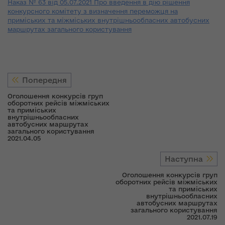
Наказ № 63 від 05.07.2021 Про введення в дію рішення
конкурсного комітету з визначення переможця на
приміських та міжміських внутрішньообласних автобусних
маршрутах загального користування
Попередня
Оголошення конкурсів груп
оборотних рейсів міжміських
та приміських
внутрішньообласних
автобусних маршрутах
загального користування
2021.04.05
Наступна
Оголошення конкурсів груп
оборотних рейсів міжміських
та приміських
внутрішньообласних
автобусних маршрутах
загального користування
2021.07.19