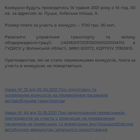
Конкурси будуть проводитись 14 травня 2021 року о 14 год. 00
хв. за адресою: м. Луцьк, Київська площа, 9.
Розмір плати за участь в конкурсі – 1700 грн. 00 коп.
Реквізити управління транспорту та зв’язку
облдержадміністрації: UA518201720313201001201004312 в
ГУДКСУ у Волинській області, МФО 820172, ЄДРПОУ 13362615.
Претендентам, які не стали переможцями конкурсів, плата за
участь в конкурсах не повертається.
Наказ № 32 від 05.04.2021 Про підготовку та
проведення конкурсів на перевезення пасажирів
автомобільним транспортом
Наказ № 44 від 12.05.2021 Про недопущення перевізників-
претендентів на участь у конкурсах на перевезення
пасажирів на приміських та міжміських внутрішньообласних
автобусних маршрутах загального користування