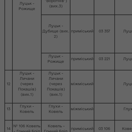
"Воротнів")
Луцьк -
(вих.3)
Рожище
Луцьк -
Дубище (вих.
приміський
03 357
Луц
2)
Луцьк -
приміський
03 221
Луц
Рожище
Луцьк -
Луцьк -
Личани
Личани
12
(через
(через
міжміський
Луц
Покашів)
Покашів)
(вих.1)
(вих.1)
Глухи -
Глухи -
13
міжміський
Глу
Ковель
Ковель
№ 106 Ковель
Ковель -
14
приміський
03 106
Кове
- Гончий Брід
Гончий Брід