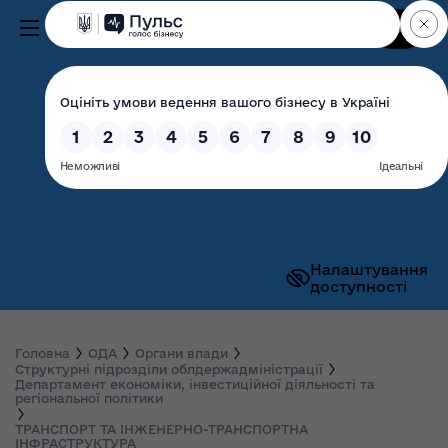
Пошук
Волинська обласна
державна адміністрація
Налаштування
доступності
Головна
ОДА
Органи влади
Структурні підрозділи облдержадміністрації
Департамент економіки, інвестиційної діяльності та
регіональної політики
ТРАНСПОРТ ТА ІНЖЕНЕРНО-ТРАНСПОРТНА
ІНФРАСТРУКТУРА