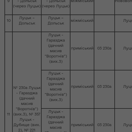
9
- Дольськ
- Дольськ
міжміський
Нововол
(через Луцьк)
(через Луцьк)
Луцьк –
Луцьк –
10
міжміський
Луц
Дольськ
Дольськ
Луцьк -
Гаразджа
(дачний
приміський
03 230а
Луц
масив
"Воротнів")
(вих.3)
Луцьк -
Гаразджа
(дачний
приміський
03 230а
Луц
№ 230а Луцьк
масив
- Гаразджа
"Воротнів")
(дачний
(вих.3)
масив
"Воротнів")
Луцьк -
11
(вих.3), № 357
Гаразджа
Луцьк -
(дачний
Дубище (вих.
приміський
03 230а
Луц
масив
2), № 221