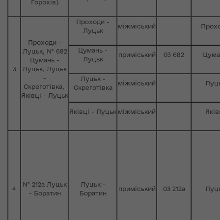
Горохів)
Проходи -
міжміський
Прох
Луцьк
Проходи -
Цумань -
Луцьк, № 682
приміський
03 682
Цума
Луцьк
Цумань -
3
Луцьк, Луцьк
-
Луцьк -
міжміський
Луц
Скреготівка,
Скреготівка
Яківці - Луцьк
Яківці - Луцьк
міжміський
Яків
№ 212а Луцьк
Луцьк -
4
приміський
03 212а
Луц
- Боратин
Боратин