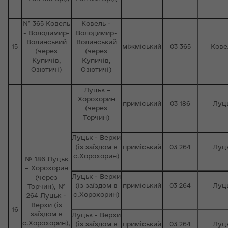
№ 365 Ковель
Ковель -
- Володимир-
Володимир-
Волинський
Волинський
15
міжміський
03 365
Кове
(через
(через
Купичів,
Купичів,
Озютичі)
Озютичі)
Луцьк –
Хорохорин
приміський
03 186
Луц
(через
Торчин)
Луцьк - Верхи
(із заїздом в
приміський
03 264
Луц
с.Хорохорин)
№ 186 Луцьк
– Хорохорин
Луцьк - Верхи
(через
(із заїздом в
приміський
03 264
Луц
Торчин), №
с.Хорохорин)
264 Луцьк -
Верхи (із
16
заїздом в
Луцьк - Верхи
с.Хорохорин),
(із заїздом в
приміський
03 264
Луц