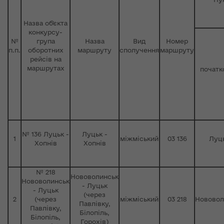
Назва об'єкта
конкурсу-
№
група
Назва
Вид
Номер
п.п.
оборотних
маршруту
сполучення
маршруту
рейсів на
маршрутах
початк
№ 136 Луцьк -
Луцьк -
1
міжміський
03 136
Луц
Хопнів
Хопнів
№ 218
Нововолинськ
Нововолинськ
- Луцьк
- Луцьк
(через
2
(через
міжміський
03 218
Нововол
Павлівку,
Павлівку,
Білопіль,
Білопіль,
Горохів)