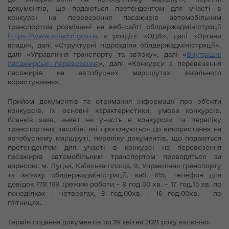
документів, що подаються претендентом для участі в
конкурсі на перевезення пасажирів автомобільним
транспортом розміщені на веб-сайті облдержадміністрації
https://www.voladm.gov.ua
в розділі «ОДА», далі «Органи
влади», далі «Структурні підрозділи облдержадміністрації»,
далі «Управління транспорту та зв’язку», далі «
Внутрішні
пасажирські перевезення
», далі «Конкурси з перевезення
пасажирів на автобусних маршрутах загального
користування».
Прийом документів та отримання інформації про об’єкти
конкурсів, їх основні характеристики, умови конкурсів,
бланків заяв, анкет на участь в конкурсах та переліку
транспортних засобів, які пропонуються до використання на
автобусному маршруті, переліку документів, що подаються
претендентом для участі в конкурсі на перевезення
пасажирів автомобільним транспортом проводяться за
адресою: м. Луцьк, Київська площа, 9, Управління транспорту
та зв’язку облдержадміністрації, каб. 615, телефон для
довідок 778 199 (режим роботи – 8 год.00 хв. – 17 год.15 хв. по
понеділках – четвергах, 8 год.00хв. – 16 год.00хв. – по
п'ятницях.
Термін подання документів по 19 квітня 2021 року включно.