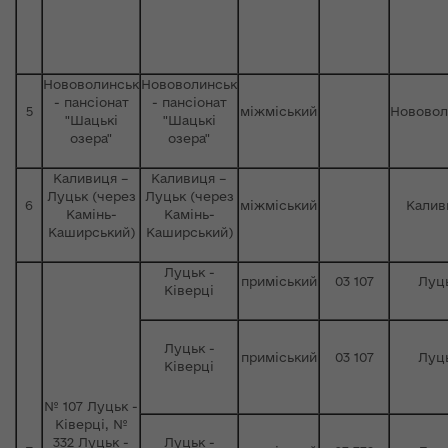
Нововолинськ
Нововолинськ
- пансіонат
- пансіонат
5
міжміський
Нововол
"Шацькі
"Шацькі
озера"
озера"
Каливиця –
Каливиця –
Луцьк (через
Луцьк (через
6
міжміський
Калив
Камінь-
Камінь-
Каширський)
Каширський)
Луцьк -
приміський
03 107
Луц
Ківерці
Луцьк -
приміський
03 107
Луц
Ківерці
№ 107 Луцьк -
Ківерці, №
332 Луцьк -
Луцьк -