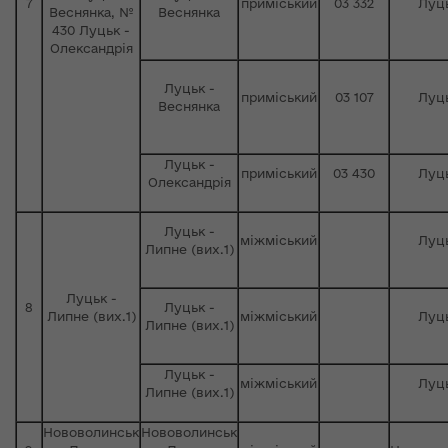
7
приміський
03 332
Луц
Веснянка, №
Веснянка
430 Луцьк -
Олександрія
Луцьк -
приміський
03 107
Луц
Веснянка
Луцьк -
приміський
03 430
Луц
Олександрія
Луцьк -
міжміський
Луц
Липне (вих.1)
Луцьк -
8
Луцьк -
Липне (вих.1)
міжміський
Луц
Липне (вих.1)
Луцьк -
міжміський
Луц
Липне (вих.1)
Нововолинськ
Нововолинськ