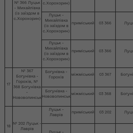
№ 366 Луцьк
с.Хорохорин)
- Михайлівка
(із заїздом в
Луцьк -
с.Хорохорин)
Михайлівка
приміський
03 366
Луц
(із заїздом в
с.Хорохорин)
Луцьк -
Михайлівка
приміський
03 366
Луц
(із заїздом в
с.Хорохорин)
№ 367
Богунівка -
міжміський
03 367
Богун
Богунівка -
Горохів
Горохів, №
17
368 Богунівка
Богунівка -
-
міжміський
03 368
Богун
Нововолинськ
Нововолинськ
Луцьк -
приміський
03 202
Луц
Лаврів
№ 202 Луцьк -
18
Лаврів
Луцьк -