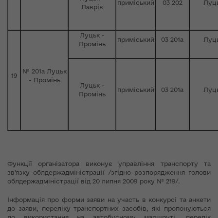
приміський
03 202
Луц
Лаврів
Луцьк -
приміський
03 201а
Луц
Промінь
№ 201а Луцьк
19
- Промінь
Луцьк -
приміський
03 201а
Луц
Промінь
Функції організатора виконує управління транспорту та
зв’язку облдержадміністрації /згідно розпорядження голови
облдержадміністрації від 20 липня 2009 року № 219/.
Інформація про форми заяви на участь в конкурсі та анкети
до заяви, переліку транспортних засобів, які пропонуються
до використання на автобусному маршруті, перелік