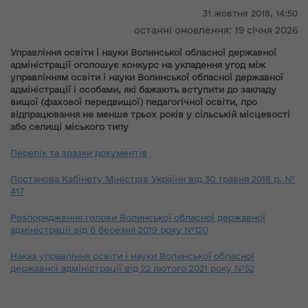
31 жовтня 2018,
14:50
останні оновлення: 19 січня 2026
Управління освіти і науки Волинської обласної державної
адміністрації оголошує конкурс на укладення угод між
управлінням освіти і науки Волинської обласної державної
адміністрації і особами, які бажають вступити до закладу
вищої (фахової передвищої) педагогічної освіти, про
відпрацювання не менше трьох років у сільській місцевості
або селищі міського типу
Перелік та зразки документів
Постанова Кабінету Міністрів України від 30 травня 2018 р. №
417
Розпорядження голови Волинської обласної державної
адміністрації від 6 березня 2019 року №120
Наказ управління освіти і науки Волинської обласної
державної адміністрації від 22 лютого 2021 року №52