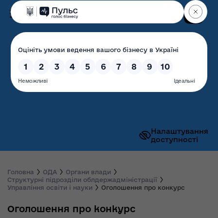
Пошук
Волинська обласна
державна адміністрація
Налаштування
доступності
Головна
ОДА
Органи влади
Структурні підрозділи облдержадміністрації
Управління освіти і науки
Оголошення про конкурс
Оголошення про конкурс