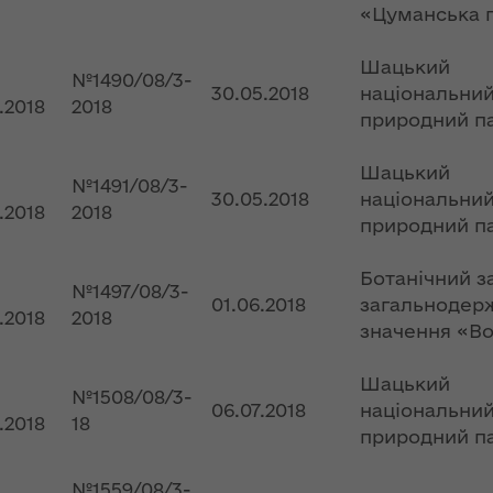
ння
Чуліпою для
«Цуманська 
ергії"
«InsiderMedia».
ВІДЕО
Шацький
№1490/08/3-
ення
30.05.2018
національни
ня 2018
Інтерв’ю
2.2018
2018
природний п
 "Про
заступниці голови
лення
ОДА Вікторії
Шацький
Левчук для ІА
№1491/08/3-
30.05.2018
національни
а,
«Конкурент»
2.2018
2018
природний п
ування
ння
Вікторія Левчук
ергії"
Ботанічний з
про плани на
№1497/08/3-
01.06.2018
загальнодер
посаді заступниці
2.2018
2018
значення «Во
ення
голови ОДА в
ня 2018
ефірі телеканалу
 "Про
«Громадське
Шацький
№1508/08/3-
видачі
інтерактивне
06.07.2018
національни
2.2018
18
телебачення»
природний п
ування
ння
НЕФОРМАТ:
№1559/08/3-