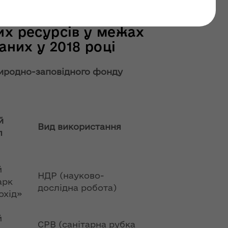
останні оновлення: 10 лютого 2026
их ресурсів у межах
аних у 2018 році
риродно-заповідного фонду
й
Вид використання
л
й
НДР (науково-
арк
дослідна робота)
охід»
й
СРВ (санітарна рубка