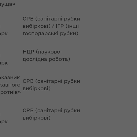
пуща»
СРВ (санітарні рубки
й
вибіркові) / ІГР (інші
арк
господарські рубки)
НДР (науково-
й
дослідна робота)
арк
аказник
СРВ (санітарні рубки
жавного
вибіркові)
ротнів»
СРВ (санітарні рубки
й
вибіркові)
арк