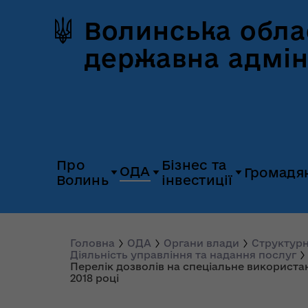
Волинська обла
державна адмін
Про
Бізнес та
ОДА
Громадя
Волинь
інвестиції
Герб та прапор
Дія.Бізнес
Керівництво
Розпорядж
Історія Волині
Платформа
Головна
ОДА
Органи влади
Структурн
Органи влади
Відкриті да
Діяльність управління та надання послуг
«Пульс»
Перелік дозволів на спеціальне використа
Природні ресурси
Діяльність
Доступ до
2018 році
Апарат
UNITED 24
публічної
облдержадміністрації
Паспорт області