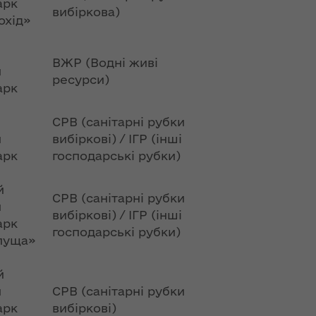
арк
вибіркова)
охід»
ВЖР (Водні живі
й
ресурси)
арк
СРВ (санітарні рубки
й
вибіркові) / ІГР (інші
арк
господарські рубки)
й
СРВ (санітарні рубки
й
вибіркові) / ІГР (інші
арк
господарські рубки)
пуща»
й
й
СРВ (санітарні рубки
арк
вибіркові)