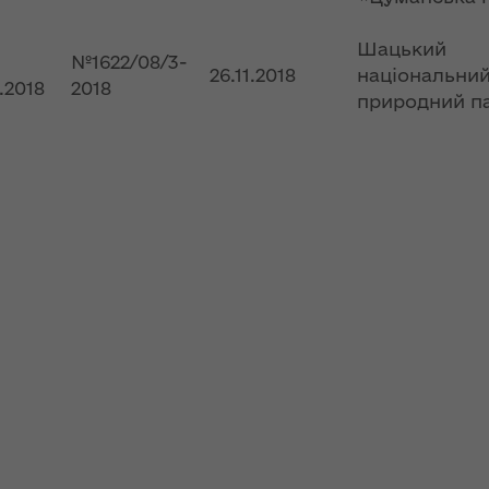
ьну
пізніше, однак
 єдиної
очікують хороший
Шацький
збір урожаю
№1622/08/3-
26.11.2018
національни
2.2018
2018
природний п
НЕФОРМАТ:
інтерв’ю із
головою ОДА
ення
Юрієм
опада
Погуляйком для
№ 758
«InsiderMedia».
ВІДЕО
лення
Волинь готова до
ня
опалювального
сезону на 100% –
за
заступник
ної
начальника
управління
світи,
житлово-
кову"
комунального