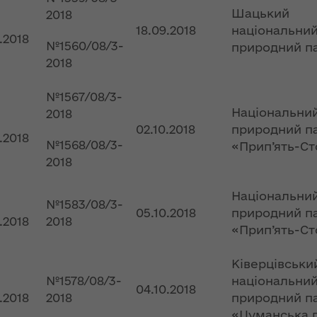
ергії"
інтерв’ю із
Шацький
2018
заступницею
18.09.2018
національни
2.2018
ення
голови ОДА
№1560/08/3-
природний п
ня 2018
Людмилою
2018
 "Про
Тимощук для
у
«InsiderMedia».
№1567/08/3-
ВІДЕО
Національни
2018
02.10.2018
природний п
2.2018
ів на
Обмеження для
№1568/08/3-
«Прип’ять-Ст
роки з
великовагового
2018
транспорту в
озвитку
літній період:
Національни
 області
основна мета –
№1583/08/3-
05.10.2018
природний п
збереження
2.2018
2018
«Прип’ять-Ст
автошляхів Волині
ення
ня 2018
Ківерцівськи
 "Про
Цьогоріч в області
№1578/08/3-
національни
мін до
році жнива
04.10.2018
2.2018
2018
природний п
 про
розпочнуться
«Цуманська 