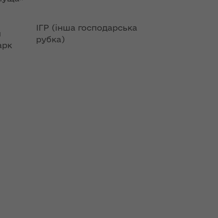
ІГР (інша господарська
й
рубка)
арк