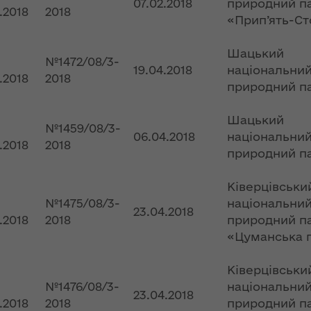
07.02.2018
природний п
ї
ення
2.2018
2018
«Прип’ять-Ст
ня 2018
Новий
них
 "Про
адміністративно-
Шацький
у
територіальний
№1472/08/3-
19.04.2018
національни
устрій Волині: які
2.2018
2018
функції мають
природний п
новостворені
ення
ння»
районні державні
Шацький
сня
№1459/08/3-
адміністрації
06.04.2018
національни
№ 608
2.2018
2018
ітарну
природний п
9 червня в області
стартувала літня
Ківерцівськи
оздоровча
№1475/08/3-
національни
ення
23.04.2018
кампанія для дітей
ня 2018
2.2018
2018
природний п
 "Про
«Цуманська 
лення
НЕФОРМАТ:
інтерв’ю із
Ківерцівськи
а,
заступником
№1476/08/3-
національни
23.04.2018
ування
голови ОДА Ігорем
2.2018
2018
природний п