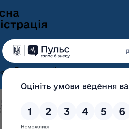
сна
істрація
Пресцентр
Корисна
нам
та новини
інформація
Оголошення
Інформація для
ення
ветеранів
Новини Волині
і підрозділи облдержадміністрації
Управління екологі
ні
Дозвільна діяльність
Інформація для
е-Ветеран
ння природних ресурсів у межах територій та об’єктів 
Фотогалерея
ВПО
Відеогалерея
Подати е-