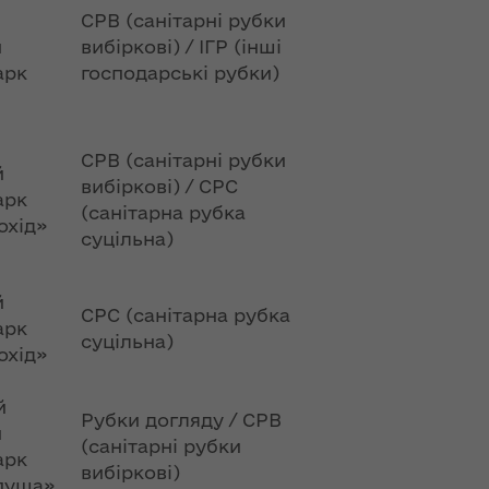
СРВ (санітарні рубки
й
вибіркові) / ІГР (інші
арк
господарські рубки)
СРВ (санітарні рубки
й
вибіркові) / СРС
арк
(санітарна рубка
охід»
суцільна)
й
СРС (санітарна рубка
арк
суцільна)
охід»
й
Рубки догляду / СРВ
й
(санітарні рубки
арк
вибіркові)
пуща»