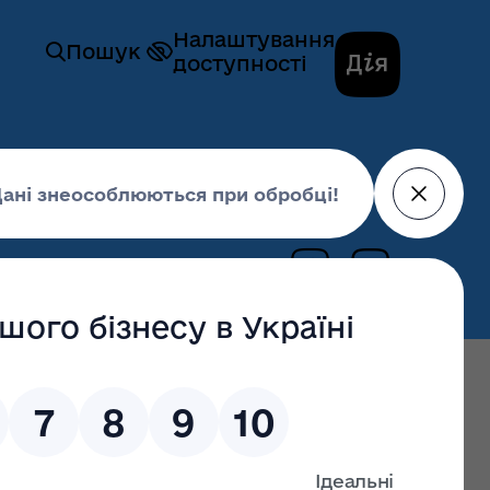
Налаштування
Пошук
доступності
ї та природних ресурсів
природно-заповідного фонду, виданих у
16 липня 2018,
10:09