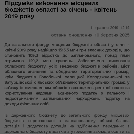
Підсумки виконання місцевих
бюджетів області за січень - квітень
2019 року
11 травня 2019,
12:14
останні оновлення: 10 березня 2025
До загального фонду місцевих бюджетів області у січні -
квітні 2019 року надійшло 1515,5 млн грн власних доходів, що
становить 109,3 відсотка до запланованого, понад план
отримано 129,2 млн гривень. Забезпечено виконання
обласного бюджету, усіх зведених бюджетів районів, міст
обласного значення та об’єднаних територіальних громад,
крім бюджетів Голобської селищної Колодяжненської та
Затурцівської сільських об’єднаних територіальних громад у
зв’язку із зменшенням обсягів надходжень рентної плати за
користування надрами, акцизного податку з пального і
недоотриманням запланованих надходжень податку на
доходи фізичних осіб.
Із державного бюджету до загального фонду місцевих
бюджетів перераховані в запланованому обсязі базова
дотація і додаткова дотація на здійснення переданих з
державного бюджету видатків з утримання закладів освіти та