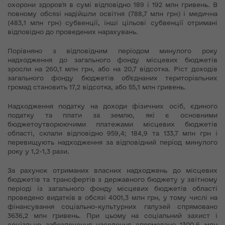
охорони здоров'я в сумі відповідно 189 і 192 млн гривень. В
повному обсязі надійшли освітня (788,7 млн грн) і медична
(483,1 млн грн) субвенції, інші цільові субвенції отримані
відповідно до проведених нарахувань.
Порівняно з відповідним періодом минулого року
надходження до загального фонду місцевих бюджетів
зросли на 260,1 млн грн, або на 20,7 відсотка. Ріст доходів
загального фонду бюджетів об’єднаних територіальних
громад становить 17,2 відсотка, або 55,1 млн гривень.
Надходження податку на доходи фізичних осіб, єдиного
податку та плати за землю, які є основними
бюджетоутворюючими платежами місцевих бюджетів
області, склали відповідно 959,4; 184,9 та 133,7 млн грн і
перевищують надходження за відповідний період минулого
року у 1,2-1,3 рази.
За рахунок отриманих власних надходжень до місцевих
бюджетів та трансфертів з державного бюджету у звітному
періоді із загального фонду місцевих бюджетів області
проведено видатків в обсязі 4001,3 млн грн, у тому числі на
фінансування соціально-культурних галузей спрямовано
3636,2 млн гривень. При цьому на соціальний захист і
соціальне забезпечення населення спрямовано 1300,6 млн