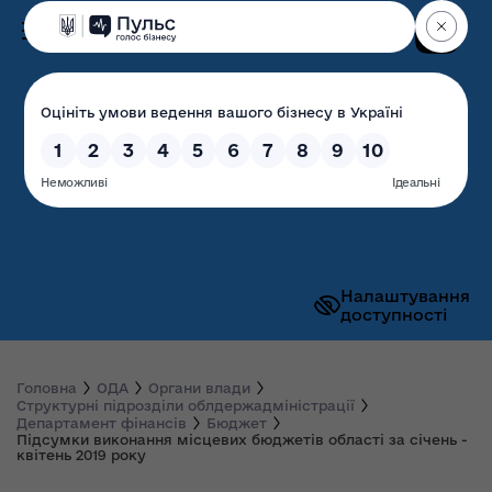
Пошук
Волинська обласна
державна адміністрація
Налаштування
доступності
Головна
ОДА
Органи влади
Структурні підрозділи облдержадміністрації
Департамент фінансів
Бюджет
Підсумки виконання місцевих бюджетів області за січень -
квітень 2019 року