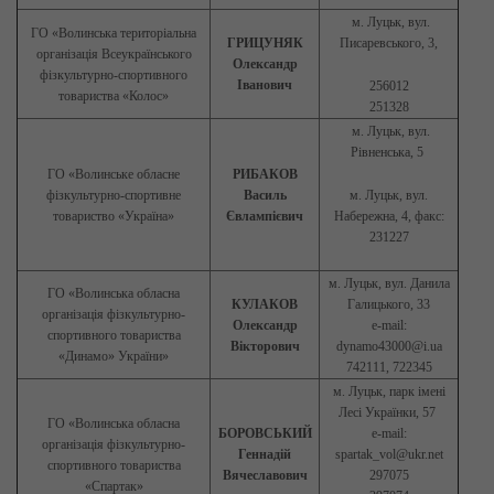
м. Луцьк, вул.
ГО «Волинська територіальна
ГРИЦУНЯК
Писаревського, 3,
організація Всеукраїнського
Олександр
фізкультурно-спортивного
Іванович
256012
товариства «Колос»
251328
м. Луцьк, вул.
Рівненська, 5
ГО «Волинське обласне
РИБАКОВ
фізкультурно-спортивне
Василь
м. Луцьк, вул.
товариство «Україна»
Євлампієвич
Набережна, 4, факс:
231227
м. Луцьк, вул. Данила
ГО «Волинська обласна
КУЛАКОВ
Галицького, 33
організація фізкультурно-
Олександр
е-mail:
спортивного товариства
Вікторович
dynamo43000@i.ua
«Динамо» України»
742111, 722345
м. Луцьк, парк імені
Лесі Українки, 57
ГО «Волинська обласна
БОРОВСЬКИЙ
e-mail:
організація фізкультурно-
Геннадій
spartak_vol@ukr.net
спортивного товариства
Вячеславович
297075
«Спартак»