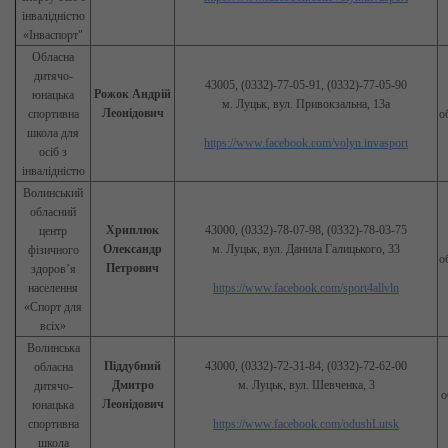
інвалідністю
«Інваспорт"
Обласна
дитячо-
43005, (0332)-77-05-91, (0332)-77-05-90
Рожок Андрій
юнацька
м. Луцьк, вул. Привокзальна, 13а
Леонідович
спортивна
о
школа для
https://www.facebook.com/volyn.invasport
осіб з
інвалідністю
Волинський
обласний
Хриплюк
43000, (0332)-78-07-98, (0332)-78-03-75
центр
Олександр
м. Луцьк, вул. Данила Галицького, 33
фізичного
о
Петрович
здоров’я
населення
https://www.facebook.com/sport4allvln
«Спорт для
всіх»
Волинська
Піддубний
43000, (0332)-72-31-84, (0332)-72-62-00
обласна
Дмитро
м. Луцьк, вул. Шевченка, 3
дитячо-
о
Леонідович
юнацька
спортивна
https://www.facebook.com/odushLutsk
школа