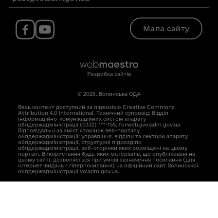
Мапа сайту
Розробка сайтів
© 2026. Волинська ОДА
Весь контент доступний за ліцензією Creative Commons
Attribution 4.0 International. Технічний супровід: Відділ
інформаційно-комунікаційних систем апарату
облдержадміністрації (0332) ***-155, forweb@voladm.gov.ua
Відповідальні за зміст сторінок веб-порталу
облдержадміністрації: управління, відділи та сектори апарату
облдержадміністрації, структурні підрозділи
облдержадміністрації, веб-сторінки яких розміщені на цьому
порталі. Використання будь-яких матеріалів, що опубліковані на
цьому сайті, дозволяється при умові зазначення посилання (для
інтернет-видань - гіперпосилання) на офіційний сайт Волинської
облдержадміністрації voladm.gov.ua.