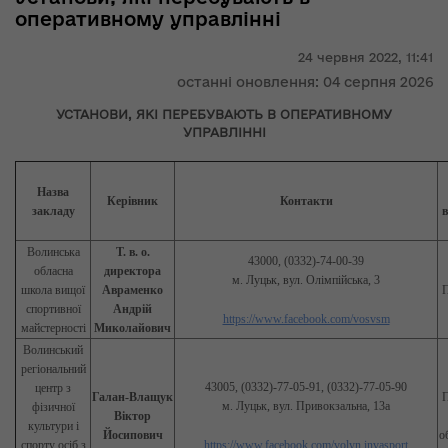
оперативному управлінні
24 червня 2022,
11:41
останні оновлення: 04 серпня 2026
УСТАНОВИ, ЯКІ ПЕРЕБУВАЮТЬ В ОПЕРАТИВНОМУ
УПРАВЛІННІ
Назва
Керівник
Контакти
закладу
в
Волинська
Т. в. о.
43000, (0332)-74-00-39
обласна
директора
м. Луцьк, вул. Олімпійська, 3
школа вищої
Авраменко
П
спортивної
Андрій
https://www.facebook.com/vosvsm
майстерності
Миколайович
Волинський
регіональний
43005, (0332)-77-05-91, (0332)-77-05-90
центр з
Галан-Влащук
П
м. Луцьк, вул. Привокзальна, 13а
фізичної
Віктор
культури і
Йосипович
о
спорту осіб з
https://www.facebook.com/volyn.invasport