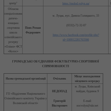
центр"
https://molod.volyn.ua/
Обласна
спеціалізована
м. Луцьк, вул. Данила Галицького, 33
дитячо-
юнацька
(0332)-72-32-07
спортивна
Повх Роман
школа
Федорович
https://www.facebook.com/profile.php?
олімпійського
id=100012281763566
резерву
«Олімп» ФСТ
«Колос»
ГРОМАДСЬКІ ОБ'ЄДНАННЯ ФІЗКУЛЬТУРНО-СПОРТИВНОЇ
СПРЯМОВАНОСТІ
Місце знаходження
Назва громадської організації
Очільник
місцевого осередку
м. Луцьк, Київський
НЕДОПАД
майдан, будинок 9
ГО «Відділення Національного
Олімпійського комітету України у
Григорій
E-mail:
Волинській області»
Вікторович
nocvolyn@ukr.net