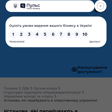
Пошук
Волинська обласна
державна адміністрація
Налаштування
доступності
Головна
ОДА
Органи влади
Структурні підрозділи облдержадміністрації
Управління молоді та спорту
Установи, які перебувають в оперативному управлінні
Установи, які перебувають в