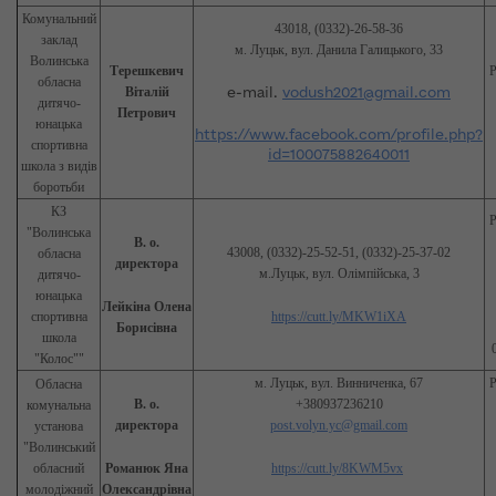
Комунальний
43018, (0332)-26-58-36
заклад
м. Луцьк, вул. Данила Галицького, 33
Волинська
Терешкевич
Р
обласна
Віталій
e-mail.
vodush2021@gmail.com
дитячо-
Петрович
юнацька
https://www.facebook.com/profile.php?
спортивна
id=100075882640011
школа з видів
боротьби
КЗ
Р
"Волинська
В. о.
43008, (0332)-25-52-51, (0332)-25-37-02
обласна
директора
м.Луцьк, вул. Олімпійська, 3
дитячо-
юнацька
Лейкіна Олена
спортивна
https://cutt.ly/MKW1iXA
Борисівна
школа
"Колос""
м. Луцьк, вул. Винниченка, 67
Р
Обласна
В. о.
+380937236210
комунальна
директора
post.volyn.yc@gmail.com
установа
"Волинський
обласний
Романюк Яна
https://cutt.ly/8KWM5vx
молодіжний
Олександрівна