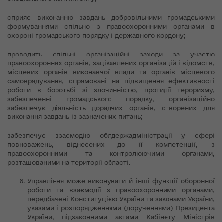
сприяє виконанню завдань добровільними громадськими
формуваннями спільно з правоохоронними органами в
охороні громадського порядку і державного кордону;
проводить спільні організаційні заходи за участю
правоохоронних органів, зацікавлених організацій і відомств,
місцевих органів виконавчої влади та органів місцевого
самоврядування, спрямовані на підвищення ефективності
роботи в боротьбі зі злочинністю, протидії тероризму,
забезпеченні громадського порядку, організаційно
забезпечує діяльність дорадчих органів, створених для
виконання завдань із зазначених питань;
забезпечує взаємодію облдержадміністрації у сфері
повноважень, віднесених до її компетенції, з
правоохоронними та контролюючими органами,
розташованими на території області.
Управління може виконувати й інші функції оборонної
роботи та взаємодії з правоохоронними органами,
передбачені Конституцією України та законами України,
указами і розпорядженнями (дорученнями) Президента
України, підзаконними актами Кабінету Міністрів