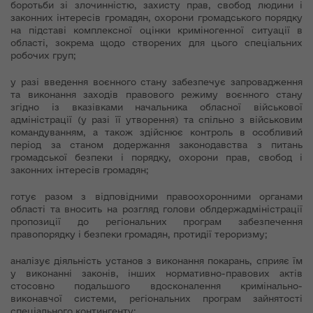
боротьби зі злочинністю, захисту прав, свобод людини і
законних інтересів громадян, охорони громадського порядку
на підставі комплексної оцінки криміногенної ситуації в
області, зокрема щодо створених для цього спеціальних
робочих груп;
у разі введення воєнного стану забезпечує запровадження
та виконання заходів правового режиму воєнного стану
згідно із вказівками начальника обласної військової
адміністрації (у разі її утворення) та спільно з військовим
командуванням, а також здійснює контроль в особливий
період за станом додержання законодавства з питань
громадської безпеки і порядку, охорони прав, свобод і
законних інтересів громадян;
готує разом з відповідними правоохоронними органами
області та вносить на розгляд голови облдержадміністрації
пропозиції до регіональних програм забезпечення
правопорядку і безпеки громадян, протидії тероризму;
аналізує діяльність установ з виконання покарань, сприяє їм
у виконанні законів, інших нормативно-правових актів
стосовно подальшого вдосконалення кримінально-
виконавчої системи, регіональних програм зайнятості
спеціального контингенту;