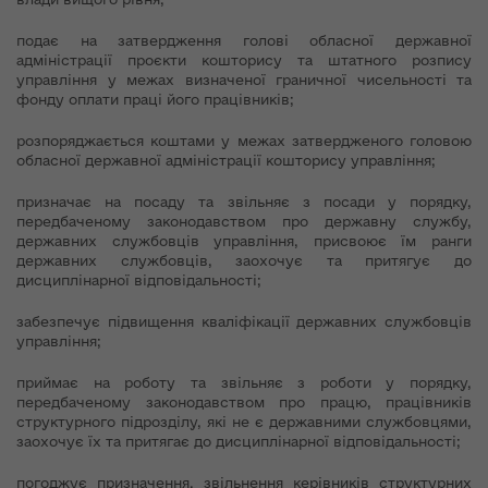
подає на затвердження голові обласної державної
адміністрації проєкти кошторису та штатного розпису
управління у межах визначеної граничної чисельності та
фонду оплати праці його працівників;
розпоряджається коштами у межах затвердженого головою
обласної державної адміністрації кошторису управління;
призначає на посаду та звільняє з посади у порядку,
передбаченому законодавством про державну службу,
державних службовців управління, присвоює їм ранги
державних службовців, заохочує та притягує до
дисциплінарної відповідальності;
забезпечує підвищення кваліфікації державних службовців
управління;
приймає на роботу та звільняє з роботи у порядку,
передбаченому законодавством про працю, працівників
структурного підрозділу, які не є державними службовцями,
заохочує їх та притягає до дисциплінарної відповідальності;
погоджує призначення, звільнення керівників структурних