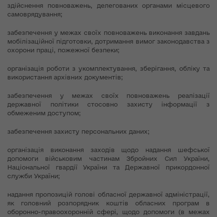
здійснення повноважень, делегованих органами місцевого
самоврядування;
забезпечення у межах своїх повноважень виконання завдань
мобілізаційної підготовки, дотримання вимог законодавства з
охорони праці, пожежної безпеки;
організація роботи з укомплектування, зберігання, обліку та
використання архівних документів;
забезпечення у межах своїх повноважень реалізації
державної політики стосовно захисту інформації з
обмеженим доступом;
забезпечення захисту персональних даних;
організація виконання заходів щодо надання шефської
допомоги військовим частинам Збройних Сил України,
Національної гвардії України та Державної прикордонної
служби України;
надання пропозицій голові обласної державної адміністрації,
як головний розпорядник коштів обласних програм в
оборонно-правоохоронній сфері, щодо допомоги (в межах