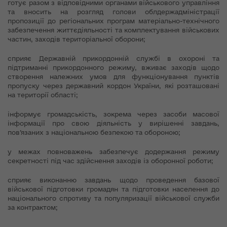
готує разом з відповідними органами військового управління
та вносить на розгляд голови облдержадміністрації
пропозиції до регіональних програм матеріально-технічного
забезпечення життєдіяльності та комплектування військових
частин, заходів територіальної оборони;
сприяє Державній прикордонній службі в охороні та
підтриманні прикордонного режиму, вживає заходів щодо
створення належних умов для функціонування пунктів
пропуску через державний кордон України, які розташовані
на території області;
інформує громадськість, зокрема через засоби масової
інформації про свою діяльність у вирішенні завдань,
пов’язаних з національною безпекою та обороною;
у межах повноважень забезпечує додержання режиму
секретності під час здійснення заходів із оборонної роботи;
сприяє виконанню завдань щодо проведення базової
військової підготовки громадян та підготовки населення до
національного спротиву та популяризації військової служби
за контрактом;