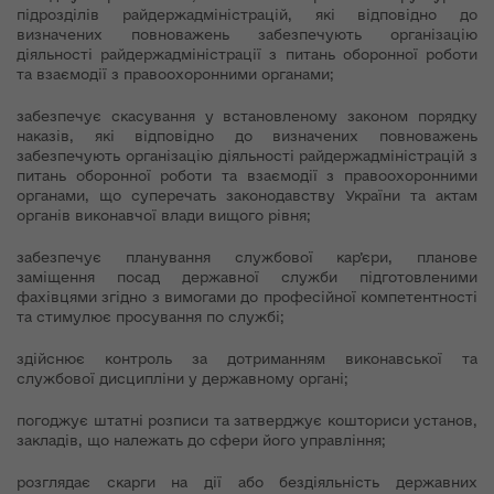
підрозділів райдержадміністрацій, які відповідно до
визначених повноважень забезпечують організацію
діяльності райдержадміністрації з питань оборонної роботи
та взаємодії з правоохоронними органами;
забезпечує скасування у встановленому законом порядку
наказів, які відповідно до визначених повноважень
забезпечують організацію діяльності райдержадміністрацій з
питань оборонної роботи та взаємодії з правоохоронними
органами, що суперечать законодавству України та актам
органів виконавчої влади вищого рівня;
забезпечує планування службової кар’єри, планове
заміщення посад державної служби підготовленими
фахівцями згідно з вимогами до професійної компетентності
та стимулює просування по службі;
здійснює контроль за дотриманням виконавської та
службової дисципліни у державному органі;
погоджує штатні розписи та затверджує кошториси установ,
закладів, що належать до сфери його управління;
розглядає скарги на дії або бездіяльність державних