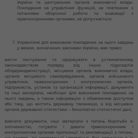
України та центральних органів виконавчої влади.
Покладання на управління функцій, не пов’язаних з
питаннями оборонної роботи та взаємодії з
правоохоронними органами, не допускається.
Управління для виконання покладених на нього завдань
у межах, визначених законами України, має право:
вести листування та одержувати в установленому
законодавством порядку від інших підрозділів
облдержадміністрації, місцевих органів виконавчої влади,
органів місцевого самоврядування, органів військового
управління, правоохоронних і контролюючих органів,
підприємств, установ та організацій інформації, документи
та інші матеріали, необхідні для виконання покладених на
нього завдань, а також інформацію з обмеженим доступом
або таку, що містить державну таємницю, а від місцевих
органів державної статистики – безоплатно статистичні дані;
вивчати документи, інші матеріали з питань боротьби зі
злочинністю, готувати і давати правоохоронним і
контролюючим органам пропозиції та рекомендації з питань,
що входять до компетенції управління, без втручання в їх