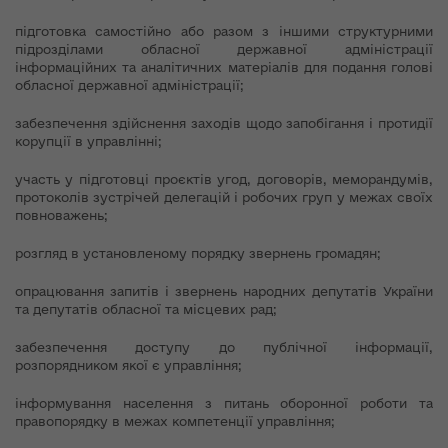
підготовка самостійно або разом з іншими структурними
підрозділами обласної державної адміністрації
інформаційних та аналітичних матеріалів для подання голові
обласної державної адміністрації;
забезпечення здійснення заходів щодо запобігання і протидії
корупції в управлінні;
участь у підготовці проєктів угод, договорів, меморандумів,
протоколів зустрічей делегацій і робочих груп у межах своїх
повноважень;
розгляд в установленому порядку звернень громадян;
опрацювання запитів і звернень народних депутатів України
та депутатів обласної та місцевих рад;
забезпечення доступу до публічної інформації,
розпорядником якої є управління;
інформування населення з питань оборонної роботи та
правопорядку в межах компетенції управління;