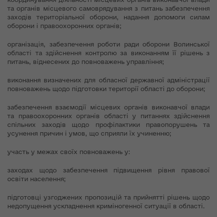
та органів місцевого самоврядування з питань забезпечення
заходів територіальної оборони, надання допомоги силам
оборони і правоохоронних органів;
організація, забезпечення роботи ради оборони Волинської
області та здійснення контролю за виконанням її рішень з
питань, віднесених до повноважень управління;
виконання визначених для обласної державної адміністрації
повноважень щодо підготовки території області до оборони;
забезпечення взаємодії місцевих органів виконавчої влади
та правоохоронних органів області у питаннях здійснення
спільних заходів щодо профілактики правопорушень та
усунення причин і умов, що сприяли їх учиненню;
участь у межах своїх повноважень у:
заходах щодо забезпечення підвищення рівня правової
освіти населення;
підготовці узгоджених пропозицій та прийнятті рішень щодо
недопущення ускладнення криміногенної ситуації в області.