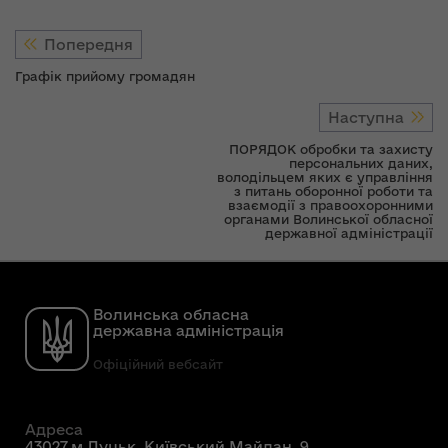
Попередня
Графік прийому громадян
Наступна
ПОРЯДОК обробки та захисту
персональних даних,
володільцем яких є управління
з питань оборонної роботи та
взаємодії з правоохоронними
органами Волинської обласної
державної адміністрації
Волинська обласна
державна адміністрація
Офіційний вебсайт
Адреса
43027,м.Луцьк, Київський Майдан, 9