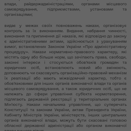
влади, райдержадміністраціями, органами місцевого
самоврядування, підприємствами, установами та
організаціями;
видає у межах своїх повноважень накази, організовує
контроль за їх виконанням. Видання, набрання чинності,
виконання та припинення дії наказів, які відповідно до закону
є адміністративними актами, здійснюється з урахуванням
вимог, встановлених Законом України «Про адміністративну
процедуру». Накази нормативно-правового характеру, які
містять одну або більше норм, що зачіпають права, свободи,
законні інтереси і стосуються обов’язків громадян та
юридичних осіб, встановлюють новий або змінюють,
доповнюють чи скасовують організаційно-правовий механізм
їх реалізації або мають міжвідомчий характер, тобто є
обов’язковими для інших органів виконавчої влади та органів
місцевого самоврядування, а також юридичних осіб, що не
належать до сфери управління суб’єкта нормотворення,
підлягають державній реєстрації у територіальних органах
Мін’юсту. Накази начальника управління, що суперечать
Конституції та законам України, актам Президента України,
Кабінету Міністрів України, міністерств, інших центральних
органів виконавчої влади, можуть бути скасовані головою
обласної державної адміністрації або органом виконавчої
влади вищого рівня;