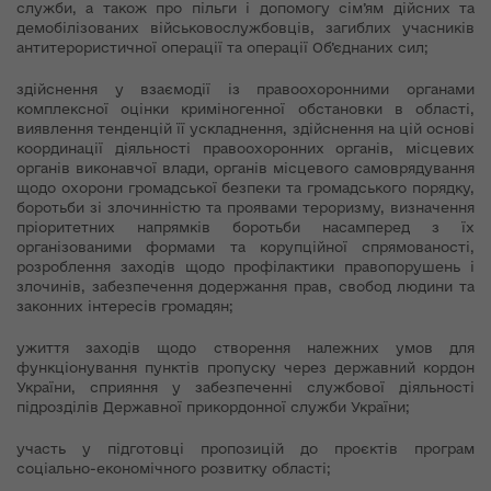
служби, а також про пільги і допомогу сім’ям дійсних та
демобілізованих військовослужбовців, загиблих учасників
антитерористичної операції та операції Об’єднаних сил;
здійснення у взаємодії із правоохоронними органами
комплексної оцінки криміногенної обстановки в області,
виявлення тенденцій її ускладнення, здійснення на цій основі
координації діяльності правоохоронних органів, місцевих
органів виконавчої влади, органів місцевого самоврядування
щодо охорони громадської безпеки та громадського порядку,
боротьби зі злочинністю та проявами тероризму, визначення
пріоритетних напрямків боротьби насамперед з їх
організованими формами та корупційної спрямованості,
розроблення заходів щодо профілактики правопорушень і
злочинів, забезпечення додержання прав, свобод людини та
законних інтересів громадян;
ужиття заходів щодо створення належних умов для
функціонування пунктів пропуску через державний кордон
України, сприяння у забезпеченні службової діяльності
підрозділів Державної прикордонної служби України;
участь у підготовці пропозицій до проєктів програм
соціально-економічного розвитку області;