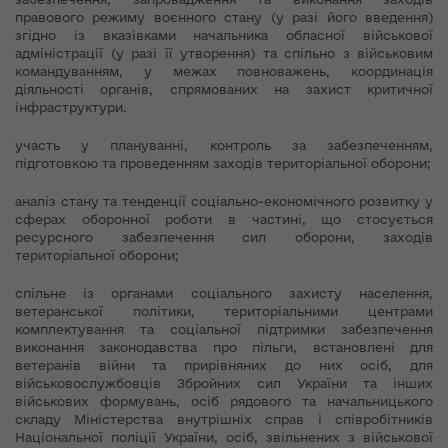
правового режиму воєнного стану (у разі його введення)
згідно із вказівками начальника обласної військової
адміністрації (у разі її утворення) та спільно з військовим
командуванням, у межах повноважень, координація
діяльності органів, спрямованих на захист критичної
інфраструктури.
участь у плануванні, контроль за забезпеченням,
підготовкою та проведенням заходів територіальної оборони;
аналіз стану та тенденції соціально-економічного розвитку у
сферах оборонної роботи в частині, що стосується
ресурсного забезпечення сил оборони, заходів
територіальної оборони;
спільне із органами соціального захисту населення,
ветеранської політики, територіальними центрами
комплектування та соціальної підтримки забезпечення
виконання законодавства про пільги, встановлені для
ветеранів війни та прирівняних до них осіб, для
військовослужбовців Збройних сил України та інших
військових формувань, осіб рядового та начальницького
складу Міністерства внутрішніх справ і співробітників
Національної поліції України, осіб, звільнених з військової