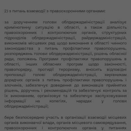
2) з питань взаємодії з правоохоронними органами:
за дорученням голови облдержадміністрації аналізує
криміногенну ситуацію в області, а також діяльність
правоохоронних і контролюючих органів, структурних
підрозділів облдержадміністрації, райдержадміністрацій,
виконкомів місцевих рад щодо виконання в області чинного
законодавства з питань профілактики правопорушень,
розпоряджень голови облдержадміністрації, рішень обласної
ради, положень Програми профілактики правопорушень в
області, інших обласних програм щодо законності,
правопорядку, протидії тероризму, вносить відповідні
пропозиції голові облдержадміністрації, керівникам
дорадчих органів з питань профілактики правопорушень і
злочинів, забезпечує доведення до виконавців прийнятих
рішень, доручень і рекомендацій та забезпечує контроль за
їх виконанням, організовує та забезпечує заслуховування
інформації на колегіях, нарадах у голови
облдержадміністрації;
бере безпосередню участь в організації взаємодії місцевих
органів виконавчої влади, органів місцевого самоврядування,
правоохоронних і контролюючих органів у питаннях