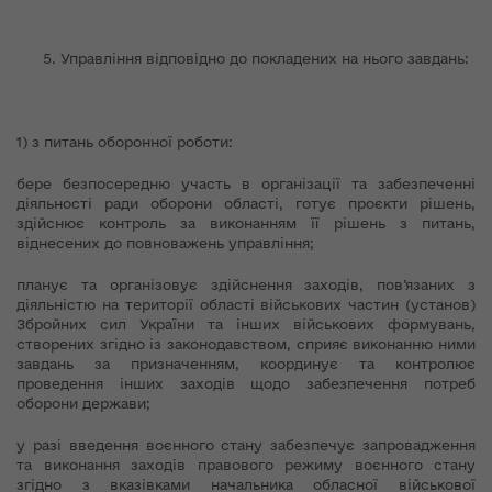
Управління відповідно до покладених на нього завдань:
1) з питань оборонної роботи:
бере безпосередню участь в організації та забезпеченні
діяльності ради оборони області, готує проєкти рішень,
здійснює контроль за виконанням її рішень з питань,
віднесених до повноважень управління;
планує та організовує здійснення заходів, пов’язаних з
діяльністю на території області військових частин (установ)
Збройних сил України та інших військових формувань,
створених згідно із законодавством, сприяє виконанню ними
завдань за призначенням, координує та контролює
проведення інших заходів щодо забезпечення потреб
оборони держави;
у разі введення воєнного стану забезпечує запровадження
та виконання заходів правового режиму воєнного стану
згідно з вказівками начальника обласної військової