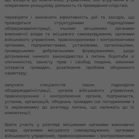
оперативно-розшукову діяльність та проведення слідства;
перевіряти і визначати ефективність дій та заходів, що
проводяться структурними підрозділами
облдержадміністрації, іншими місцевими органами
виконавчої влади та місцевого самоврядування, органами
військового управління, правоохоронними і контролюючими
органами, підприємствами, установами, організаціями,
громадськими добровільними формуваннями, щодо
дотримання чинного законодавства з питань боротьби зі
злочинністю, захисту прав і свобод людини, законних
інтересів громадян, розв’язання проблем оборонного
характеру;
залучати спеціалістів інших підрозділів
облдержадміністрації, органів військового управління,
правоохоронних і контролюючих органів, підприємств,
установ, організацій, об’єднань громадян (за погодженням з
їх керівниками) до розгляду питань, що належать до їх
компетенції;
брати участь у розгляді місцевими органами виконавчої
влади, органами місцевого самоврядування, органами
військового управління, правоохоронними і контролюючими