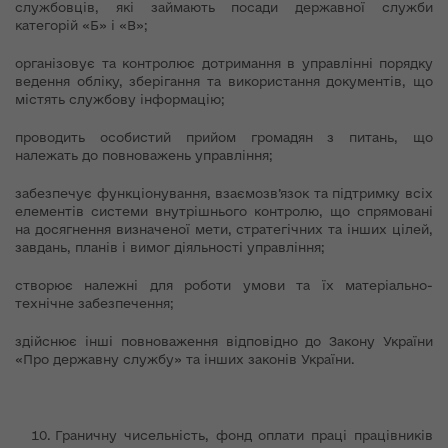
службовців, які займають посади державної служби
категорій «Б» і «В»;
організовує та контролює дотримання в управлінні порядку
ведення обліку, зберігання та використання документів, що
містять службову інформацію;
проводить особистий прийом громадян з питань, що
належать до повноважень управління;
забезпечує функціонування, взаємозв’язок та підтримку всіх
елементів системи внутрішнього контролю, що спрямовані
на досягнення визначеної мети, стратегічних та інших цілей,
завдань, планів і вимог діяльності управління;
створює належні для роботи умови та їх матеріально-
технічне забезпечення;
здійснює інші повноваження відповідно до Закону України
«Про державну службу» та інших законів України.
Граничну чисельність, фонд оплати праці працівників