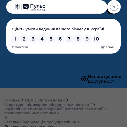
Пошук
Волинська обласна
державна адміністрація
Налаштування
доступності
Головна
ОДА
Органи влади
Структурні підрозділи облдержадміністрації
Управління з питань оборонної роботи та взаємодії з
правоохоронними органами
Загальна інформація про управління
Положення про управління