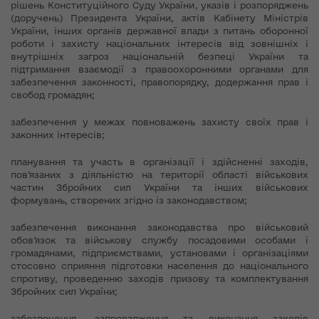
рішень Конституційного Суду України, указів і розпоряджень
(доручень) Президента України, актів Кабінету Міністрів
України, інших органів державної влади з питань оборонної
роботи і захисту національних інтересів від зовнішніх і
внутрішніх загроз національній безпеці України та
підтримання взаємодії з правоохоронними органами для
забезпечення законності, правопорядку, додержання прав і
свобод громадян;
забезпечення у межах повноважень захисту своїх прав і
законних інтересів;
планування та участь в організації і здійсненні заходів,
пов’язаних з діяльністю на території області військових
частин Збройних сил України та інших військових
формувань, створених згідно із законодавством;
забезпечення виконання законодавства про військовий
обов’язок та військову службу посадовими особами і
громадянами, підприємствами, установами і організаціями
стосовно сприяння підготовки населення до національного
спротиву, проведенню заходів призову та комплектування
Збройних сил України;
забезпечення, запровадження та виконання заходів