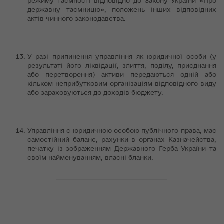
режиму таємності відповідно до Закону України «Про
державну таємницю», положень інших відповідних
актів чинного законодавства.
У разі припинення управління як юридичної особи (у
результаті його ліквідації, злиття, поділу, приєднання
або перетворення) активи передаються одній або
кільком неприбутковим організаціям відповідного виду
або зараховуються до доходів бюджету.
Управління є юридичною особою публічного права, має
самостійний баланс, рахунки в органах Казначейства,
печатку із зображенням Державного Герба України та
своїм найменуванням, власні бланки.
_____________________________________