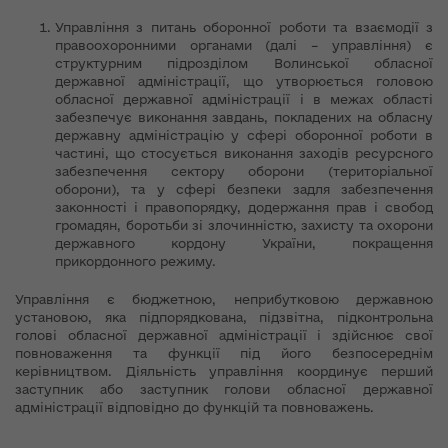
Управління з питань оборонної роботи та взаємодії з
правоохоронними органами (далі – управління) є
структурним підрозділом Волинської обласної
державної адміністрації, що утворюється головою
обласної державної адміністрації і в межах області
забезпечує виконання завдань, покладених на обласну
державну адміністрацію у сфері оборонної роботи в
частині, що стосується виконання заходів ресурсного
забезпечення сектору оборони (територіальної
оборони), та у сфері безпеки задля забезпечення
законності і правопорядку, додержання прав і свобод
громадян, боротьби зі злочинністю, захисту та охорони
державного кордону України, покращення
прикордонного режиму.
Управління є бюджетною, неприбутковою державною
установою, яка підпорядкована, підзвітна, підконтрольна
голові обласної державної адміністрації і здійснює свої
повноваження та функції під його безпосереднім
керівництвом. Діяльність управління координує перший
заступник або заступник голови обласної державної
адміністрації відповідно до функцій та повноважень.