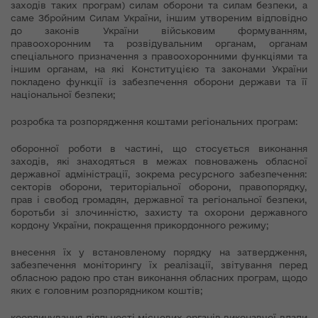
заходів таких програм) силам оборони та силам безпеки, а
саме Збройним Силам України, іншим утвореним відповідно
до законів України військовим формуванням,
правоохоронним та розвідувальним органам, органам
спеціального призначення з правоохоронними функціями та
іншим органам, на які Конституцією та законами України
покладено функції із забезпечення оборони держави та її
національної безпеки;
розробка та розпорядження коштами регіональних програм:
оборонної роботи в частині, що стосується виконання
заходів, які знаходяться в межах повноважень обласної
державної адміністрації, зокрема ресурсного забезпечення:
секторів оборони, територіальної оборони, правопорядку,
прав і свобод громадян, державної та регіональної безпеки,
боротьби зі злочинністю, захисту та охорони державного
кордону України, покращення прикордонного режиму;
внесення їх у встановленому порядку на затвердження,
забезпечення моніторингу їх реалізації, звітування перед
обласною радою про стан виконання обласних програм, щодо
яких є головним розпорядником коштів;
координування діяльності місцевих органів виконавчої влади