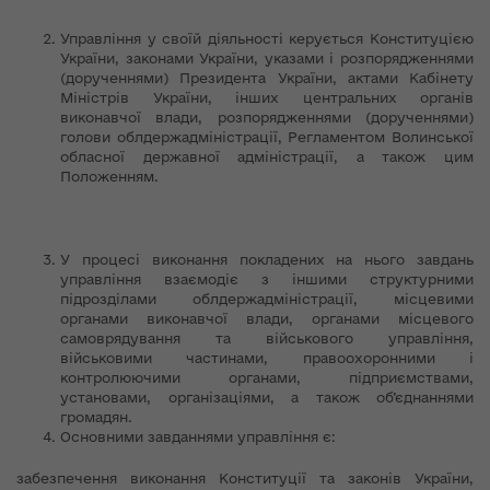
Управління у своїй діяльності керується Конституцією
України, законами України, указами і розпорядженнями
(дорученнями) Президента України, актами Кабінету
Міністрів України, інших центральних органів
виконавчої влади, розпорядженнями (дорученнями)
голови облдержадміністрації, Регламентом Волинської
обласної державної адміністрації, а також цим
Положенням.
У процесі виконання покладених на нього завдань
управління взаємодіє з іншими структурними
підрозділами облдержадміністрації, місцевими
органами виконавчої влади, органами місцевого
самоврядування та військового управління,
військовими частинами, правоохоронними і
контролюючими органами, підприємствами,
установами, організаціями, а також об’єднаннями
громадян.
Основними завданнями управління є:
забезпечення виконання Конституції та законів України,