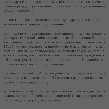
органами питань щодо боротьби зі злочинністю, дотримання
правопорядку, розв’язання проблем і вдосконалення
оборонної роботи;
скликати в установленому порядку наради з питань, що
належать до компетенції управління;
за поданням відповідних командирів та начальників
формувати голові облдержадміністрації пропозиції щодо
заохочення кращих військовослужбовців, службовців
Збройних сил України, співробітників Національної поліції,
працівників інших правоохоронних та контролюючих органів,
членів громадських добровольчих формувань, працівників,
які брали участь у підготовці та проведенні заходів, які
належать до компетенції управління;
подавати голові облдержадміністрації пропозиції для
розгляду на засіданнях колегії і нарадах питань, що належать
до компетенції управління;
здійснювати контроль за дотриманням законодавства з
питань оборонної роботи та взаємодії з правоохоронними
органами у райдержадміністраціях;