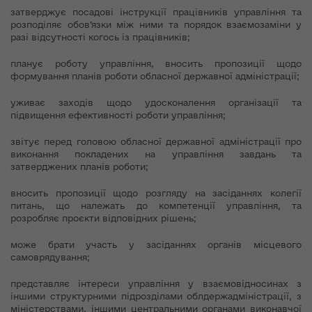
затверджує посадові інструкції працівників управління та
розподіляє обов’язки між ними та порядок взаємозаміни у
разі відсутності когось із працівників;
планує роботу управління, вносить пропозиції щодо
формування планів роботи обласної державної адміністрації;
уживає заходів щодо удосконалення організації та
підвищення ефективності роботи управління;
звітує перед головою обласної державної адміністрації про
виконання покладених на управління завдань та
затверджених планів роботи;
вносить пропозиції щодо розгляду на засіданнях колегії
питань, що належать до компетенції управління, та
розробляє проєкти відповідних рішень;
може брати участь у засіданнях органів місцевого
самоврядування;
представляє інтереси управління у взаємовідносинах з
іншими структурними підрозділами облдержадміністрації, з
міністерствами, іншими центральними органами виконавчої