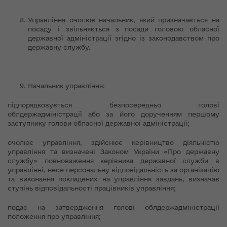
Управління очолює начальник, який призначається на
посаду і звільняється з посади головою обласної
державної адміністрації згідно із законодавством про
державну службу.
Начальник управління:
підпорядковується безпосередньо голові
облдержадміністрації або за його дорученням першому
заступнику голови обласної державної адміністрації;
очолює управління, здійснює керівництво діяльністю
управління та визначені Законом України «Про державну
службу» повноваження керівника державної служби в
управлінні, несе персональну відповідальність за організацію
та виконання покладених на управління завдань, визначає
ступінь відповідальності працівників управління;
подає на затвердження голові облдержадміністрації
положення про управління;