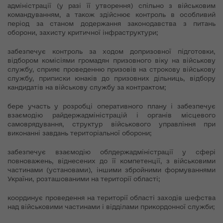
адміністрації (у разі її утворення) спільно з військовим
командуванням, а також здійснює контроль в особливий
період за станом додержання законодавства з питань
оборони, захисту критичної інфраструктури;
забезпечує контроль за ходом допризовної підготовки,
відбором комісіями громадян призовного віку на військову
службу, сприяє проведенню призовів на строкову військову
службу, приписки юнаків до призовних дільниць, відбору
кандидатів на військову службу за контрактом;
бере участь у розробці оперативного плану і забезпечує
взаємодію райдержадміністрацій і органів місцевого
самоврядування, структур військового управління при
виконанні завдань територіальної оборони;
забезпечує взаємодію облдержадміністрації у сфері
повноважень, віднесених до її компетенції, з військовими
частинами (установами), іншими збройними формуваннями
України, розташованими на території області;
координує проведення на території області заходів шефства
над військовими частинами і відділами прикордонної служби;