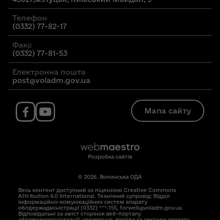
Телефон
(0332) 77-82-17
Факс
(0332) 77-81-53
Електронна пошта
post@voladm.gov.ua
Мапа сайту
Розробка сайтів
© 2026. Волинська ОДА
Весь контент доступний за ліцензією Creative Commons
Attribution 4.0 International. Технічний супровід: Відділ
інформаційно-комунікаційних систем апарату
облдержадміністрації (0332) ***-155, forweb@voladm.gov.ua
Відповідальні за зміст сторінок веб-порталу
облдержадміністрації: управління, відділи та сектори апарату