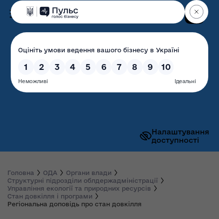
Пошук
Волинська обласна
державна адміністрація
Налаштування
доступності
Головна
ОДА
Органи влади
Структурні підрозділи облдержадміністрації
Управління екології та природних ресурсів
Стан довкілля і програми
Регіональна доповідь про стан довкілля