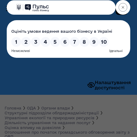
Пошук
Волинська обласна
державна адміністрація
Налаштування
доступності
Головна
ОДА
Органи влади
Структурні підрозділи облдержадміністрації
Управління екології та природних ресурсів
Діяльність управління та надання послуг
Оцінка впливу на довкілля
Оголошення про початок громадського обговорення звіту з
ОВД