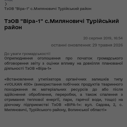
ТзОВ "Віра-1" с.Миляновичі Турійський район
ТзОВ "Віра-1" с.Миляновичі Турійський
район
20 серпня 2019,
16:54
останні оновлення: 29 травня 2026
До уваги громадськості!
Оприлюднення
оголошення про початок громадського
обговорення звіту з оцінки впливу на довкілля планованої
діяльності ТзОВ «Віра-1»
«
Встановлення утилізатора органічних залишків типу
«
VOLKAN
400» (використання побічних продуктів тваринного
походження як матеріальних ресурсів до або після
здійснення оброблення, переробки, а також спалення з
отримання теплової енергії, пари, гарячої води, тощо) на
діючому підприємстві ТзОВ «ВІРА-1»: вул. Садова, 2, с.
Миляновичі, Турійського району, Волинської області»