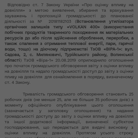
Відповідно ст. 7 Закону України «Про оцінку впливу на
довкілля» з метою виявлення, збирання та врахування
зауважень і пропозицій громадськості до планованої
діяльності за № 20181182103 (
Встановлення утилізатора
органічних залишків типу «
VOLKAN
400» (використання
побічних продуктів тваринного походження як матеріальних
ресурсів до або після здійснення оброблення, переробки, а
також спалення з отримання теплової енергії, пари, гарячої
води, тощо) на діючому підприємстві ТзОВ «ВІРА-1»: вул.
Садова, 2, с. Миляновичі, Турійського району, Волинської
області
) ТзОВ «Віра-1» 20.08.2019 оприлюднило оголошення
про початок громадського обговорення звіту з оцінки впливу
на довкілля та надало громадськості доступ до звіту з оцінки
пливу на довкілля для ознайомлення в порядку, визначеному
ст. 4 Закону.
Тривалість громадського обговорення становить 25
робочих днів (не менше 25, але не більше 35 робочих днів) з
моменту офіційного опублікування цього оголошення
(зазначається у заголовку оголошення) та надання
громадськості доступу до звіту з оцінки впливу на довкілля
та іншої додаткової інформації, визначеної суб’єктом
господарювання, що передається для видачі висновку з
оцінки впливу на довкілля. Протягом усього строку