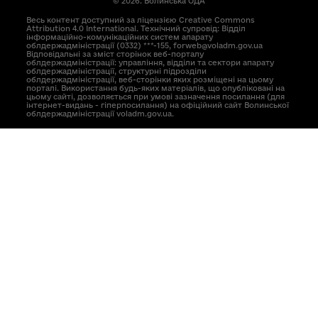
© 2026. Волинська ОДА
Весь контент доступний за ліцензією Creative Commons
Attribution 4.0 International. Технічний супровід: Відділ
інформаційно-комунікаційних систем апарату
облдержадміністрації (0332) ***-155, forweb@voladm.gov.ua
Відповідальні за зміст сторінок веб-порталу
облдержадміністрації: управління, відділи та сектори апарату
облдержадміністрації, структурні підрозділи
облдержадміністрації, веб-сторінки яких розміщені на цьому
порталі. Використання будь-яких матеріалів, що опубліковані на
цьому сайті, дозволяється при умові зазначення посилання (для
інтернет-видань - гіперпосилання) на офіційний сайт Волинської
облдержадміністрації voladm.gov.ua.