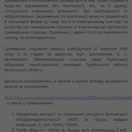
громадського обговорення громадськість має право подавати
будь-які зауваження або пропозиції, які, на її думку,
стосуються планованої діяльності, без необхідності їх
обґрунтування. Зауваження та пропозиції можуть подаватися
в письмовій формі (у тому числі в електронному вигляді) та
усно під час громадських слухань із внесенням до протоколу
громадських слухань. Пропозиції, надані після встановленого
строку, не розглядаються.
Громадські слухання (перші) відбудуться 27 вересня 2019
року о 12 годині за адресою: вул. Центральна, 5, с.
Миляновичі (Миляновицька сільська рада Луківської
об’єднаної територіальної громади) Турійського району
Волинської області.
Детально ознайомитись зі звітом з оцінки впливу на довкілля
можна за посиланням:
http://eia.menr.gov.ua/uploads/documents/2103/reports/e30ac688
, а також у приміщеннях:
Управління екології та природних ресурсів Волинської
облдержадміністрації- 43027, м. Луцьк, майдан
Київський, 9, тел. (0332) 778169;
ТзОВ «Віра-1» - 43016, м. Луцьк, вул. Ковельська, 2 каб.