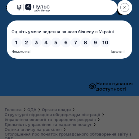
Пошук
Волинська обласна
державна адміністрація
Налаштування
доступності
Головна
ОДА
Органи влади
Структурні підрозділи облдержадміністрації
Управління екології та природних ресурсів
Діяльність управління та надання послуг
Оцінка впливу на довкілля
Оголошення про початок громадського обговорення звіту з
ОВД