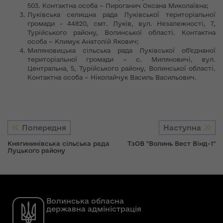
503. Контактна особа – Пироганич Оксана Миколаївна;
Луківська селищна рада Луківської територіальної
громади - 44820, смт. Луків, вул. Незалежності, 7,
Турійського району, Волинської області. Контактна
особа – Климук Анатолій Якович;
Миляновицька сільська рада Луківської об’єднаної
територіальної громади – с. Миляновичі, вул.
Центральна, 5, Турійського району, Волинської області.
Контактна особа – Ніколайчук Василь Васильович.
Попередня
Наступна
Княгининівська сільська рада
ТзОВ "Волинь Вест Вінд-1"
Луцького району
Волинська обласна
державна адміністрація